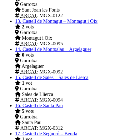
Garrotxa
Sant Joan les Fonts
ARCAT
: MGX-0122
13.
Castell de Montagut – Montagut i Oix
2
vots
Garrotxa
Montagut i Oix
ARCAT
: MGX-0095
14.
Castell de Montpalau – Argelaguer
0
vots
Garrotxa
Argelaguer
ARCAT
: MGX-0092
15.
Castell de Sales – Sales de Lierca
1
vot
Garrotxa
Sales de Llierca
ARCAT
: MGX-0094
16.
Castell de Santa Pau
5
vots
Garrotxa
Santa Pau
ARCAT
: MGX-0312
17.
Castell de Segueró – Beuda
1
vot