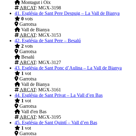
Montagut i Oix
ARCAT
: MGX-3198
41.
Església de Sant Pere Despuig – La Vall de Bianya
0
vots
Garrotxa
Vall de Bianya
ARCAT
: MGX-3153
42.
Església de Sant Pere – Besalú
2
vots
Garrotxa
Besalú
ARCAT
: MGX-3127
43.
Església de Sant Ponç d’Aulina – La Vall de Bianya
1
vot
Garrotxa
Vall de Bianya
ARCAT
: MGX-3161
44.
Església de Sant Privat – La Vall d’en Bas
1
vot
Garrotxa
Vall d'en Bas
ARCAT
: MGX-3195
45.
Església de Sant Quintí – Vall d’en Bas
1
vot
Garrotxa