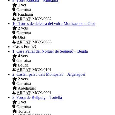
9.
Torre Rodona – Riudaura
1
vot
Garrotxa
Riudaura
ARCAT
: MGX-0082
10.
Torres de defensa del volcà Montsacopa – Olot
2
vots
Garrotxa
Olot
ARCAT
: MGX-0083
Cases Fortes
3
1.
Casa Pairal del Noguer de Segueró – Beuda
4
vots
Garrotxa
Beuda
ARCAT
: MGX-0101
2.
Castell-palau dels Montpalau – Argelaguer
2
vots
Garrotxa
Argelaguer
ARCAT
: MGX-0091
3.
Força de Bellpuig – Tortellà
1
vot
Garrotxa
Tortellà