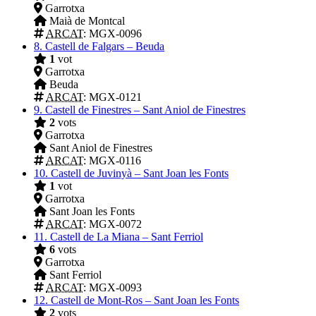
Garrotxa
Maià de Montcal
ARCAT
: MGX-0096
8.
Castell de Falgars – Beuda
1
vot
Garrotxa
Beuda
ARCAT
: MGX-0121
9.
Castell de Finestres – Sant Aniol de Finestres
2
vots
Garrotxa
Sant Aniol de Finestres
ARCAT
: MGX-0116
10.
Castell de Juvinyà – Sant Joan les Fonts
1
vot
Garrotxa
Sant Joan les Fonts
ARCAT
: MGX-0072
11.
Castell de La Miana – Sant Ferriol
6
vots
Garrotxa
Sant Ferriol
ARCAT
: MGX-0093
12.
Castell de Mont-Ros – Sant Joan les Fonts
2
vots