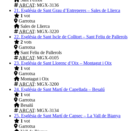
ARCAT
: MGX-3136
21.
Església de Sant Grau d’Entreperes – Sales de Llierca
1
vot
Garrotxa
Sales de Llierca
ARCAT
: MGX-3220
22.
Església de Sant Iscle de Colltort – Sant Feliu de Pallerols
2
vots
Garrotxa
Sant Feliu de Pallerols
ARCAT
: MGX-0105
23.
Església de Sant Llorenç d’Oix – Montagut i Oix
1
vot
Garrotxa
Montagut i Oix
ARCAT
: MGX-3200
24.
Església de Sant Martí de Capellada – Besalú
1
vot
Garrotxa
Besalú
ARCAT
: MGX-3134
25.
Església de Sant Martí de Capsec – La Vall de Bianya
1
vot
Garrotxa