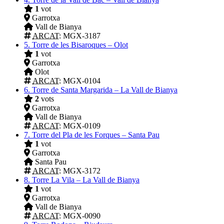
1
vot
Garrotxa
Vall de Bianya
ARCAT
: MGX-3187
5.
Torre de les Bisaroques – Olot
1
vot
Garrotxa
Olot
ARCAT
: MGX-0104
6.
Torre de Santa Margarida – La Vall de Bianya
2
vots
Garrotxa
Vall de Bianya
ARCAT
: MGX-0109
7.
Torre del Pla de les Forques – Santa Pau
1
vot
Garrotxa
Santa Pau
ARCAT
: MGX-3172
8.
Torre La Vila – La Vall de Bianya
1
vot
Garrotxa
Vall de Bianya
ARCAT
: MGX-0090