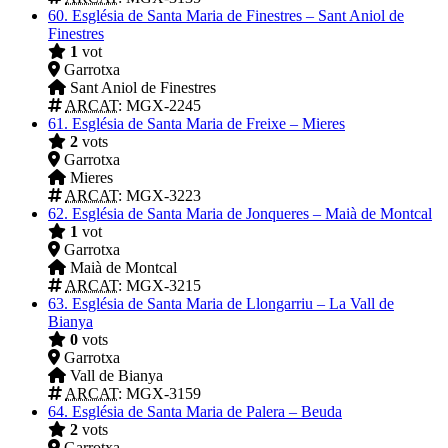
60.
Església de Santa Maria de Finestres – Sant Aniol de
Finestres
1
vot
Garrotxa
Sant Aniol de Finestres
ARCAT
: MGX-2245
61.
Església de Santa Maria de Freixe – Mieres
2
vots
Garrotxa
Mieres
ARCAT
: MGX-3223
62.
Església de Santa Maria de Jonqueres – Maià de Montcal
1
vot
Garrotxa
Maià de Montcal
ARCAT
: MGX-3215
63.
Església de Santa Maria de Llongarriu – La Vall de
Bianya
0
vots
Garrotxa
Vall de Bianya
ARCAT
: MGX-3159
64.
Església de Santa Maria de Palera – Beuda
2
vots
Garrotxa