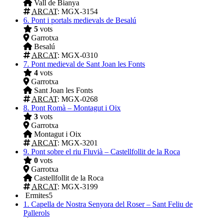
Vall de Bianya
ARCAT
: MGX-3154
6.
Pont i portals medievals de Besalú
5
vots
Garrotxa
Besalú
ARCAT
: MGX-0310
7.
Pont medieval de Sant Joan les Fonts
4
vots
Garrotxa
Sant Joan les Fonts
ARCAT
: MGX-0268
8.
Pont Romà – Montagut i Oix
3
vots
Garrotxa
Montagut i Oix
ARCAT
: MGX-3201
9.
Pont sobre el riu Fluvià – Castellfollit de la Roca
0
vots
Garrotxa
Castellfollit de la Roca
ARCAT
: MGX-3199
Ermites
5
1.
Capella de Nostra Senyora del Roser – Sant Feliu de
Pallerols