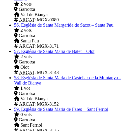
2
vots
Garrotxa
Vall de Bianya
ARCAT
: MGX-0089
56.
Església de Santa Margarida de Sacot – Santa Pau
2
vots
Garrotxa
Santa Pau
ARCAT
: MGX-3171
57.
Església de Santa Maria de Batet – Olot
2
vots
Garrotxa
Olot
ARCAT
: MGX-3143
58.
Església de Santa Maria de Castellar de la Muntanya –
Vall de Bianya
1
vot
Garrotxa
Vall de Bianya
ARCAT
: MGX-3152
59.
Església de Santa Maria de Fares – Sant Ferriol
0
vots
Garrotxa
Sant Ferriol
ARCAT
: MGX-3135