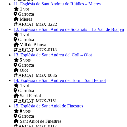
11.
Església de Sant Andreu de Rüitlles – Mieres
1
vot
Garrotxa
Mieres
ARCAT
: MGX-3222
12.
Església de Sant Andreu de Socarrats – La Vall de Bianya
1
vot
Garrotxa
Vall de Bianya
ARCAT
: MGX-0118
13.
Església de Sant Andreu del Coll – Olot
5
vots
Garrotxa
Olot
ARCAT
: MGX-0086
14.
Església de Sant Andreu del Torn – Sant Ferriol
1
vot
Garrotxa
Sant Ferriol
ARCAT
: MGX-3151
15.
Església de Sant Aniol de Finestres
0
vots
Garrotxa
Sant Aniol de Finestres
ARCAT
: MGX-0117