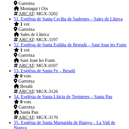
Garrotxa
Montagut i Oix
ARCAT
: MGX-3202
51.
Església de Santa Cecília de Sadernes – Sales de Llierca
1
vot
Garrotxa
Sales de Llierca
ARCAT
: MGX-3197
52.
Església de Santa Eulàlia de Begudà – Sant Joan les Fonts
1
vot
Garrotxa
Sant Joan les Fonts
ARCAT
: MGX-0107
53.
Església de Santa Fe – Besalú
0
vots
Garrotxa
Besalú
ARCAT
: MGX-3126
54.
Església de Santa Llúcia de Treinteres – Santa Pau
0
vots
Garrotxa
Santa Pau
ARCAT
: MGX-3170
55.
Església de Santa Margarida de Bianya – La Vall de
Bianya