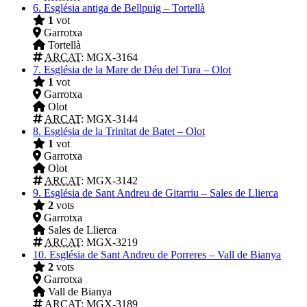
6.
Església antiga de Bellpuig – Tortellà
1
vot
Garrotxa
Tortellà
ARCAT
: MGX-3164
7.
Església de la Mare de Déu del Tura – Olot
1
vot
Garrotxa
Olot
ARCAT
: MGX-3144
8.
Església de la Trinitat de Batet – Olot
1
vot
Garrotxa
Olot
ARCAT
: MGX-3142
9.
Església de Sant Andreu de Gitarriu – Sales de Llierca
2
vots
Garrotxa
Sales de Llierca
ARCAT
: MGX-3219
10.
Església de Sant Andreu de Porreres – Vall de Bianya
2
vots
Garrotxa
Vall de Bianya
ARCAT
: MGX-3189