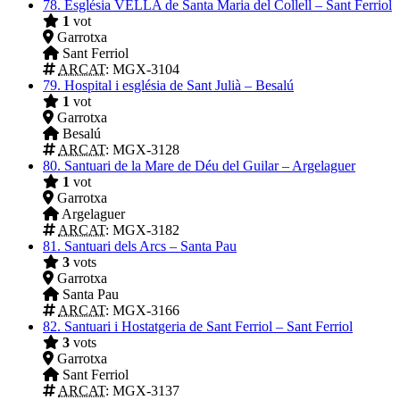
78.
Església VELLA de Santa Maria del Collell – Sant Ferriol
1
vot
Garrotxa
Sant Ferriol
ARCAT
: MGX-3104
79.
Hospital i església de Sant Julià – Besalú
1
vot
Garrotxa
Besalú
ARCAT
: MGX-3128
80.
Santuari de la Mare de Déu del Guilar – Argelaguer
1
vot
Garrotxa
Argelaguer
ARCAT
: MGX-3182
81.
Santuari dels Arcs – Santa Pau
3
vots
Garrotxa
Santa Pau
ARCAT
: MGX-3166
82.
Santuari i Hostatgeria de Sant Ferriol – Sant Ferriol
3
vots
Garrotxa
Sant Ferriol
ARCAT
: MGX-3137