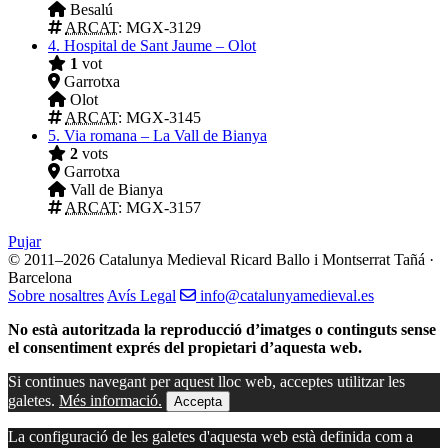
Besalú
ARCAT
: MGX-3129
4.
Hospital de Sant Jaume – Olot
1
vot
Garrotxa
Olot
ARCAT
: MGX-3145
5.
Via romana – La Vall de Bianya
2
vots
Garrotxa
Vall de Bianya
ARCAT
: MGX-3157
Pujar
© 2011–2026 Catalunya Medieval
Ricard Ballo i Montserrat Tañá ·
Barcelona
Sobre nosaltres
Avís Legal
info@catalunyamedieval.es
No està autoritzada la reproducció d’imatges o continguts sense
el consentiment exprés del propietari d’aquesta web.
Si continues navegant per aquest lloc web, acceptes utilitzar les
galetes.
Més informació.
Accepta
La configuració de les galetes d'aquesta web està definida com a