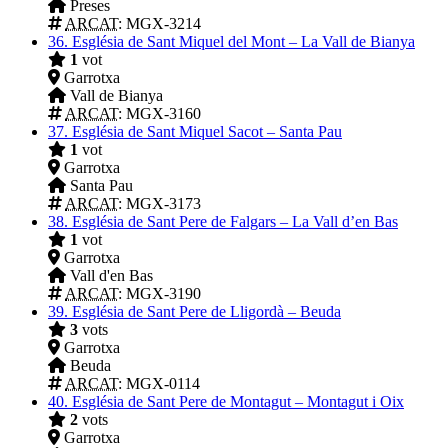
Preses
ARCAT
: MGX-3214
36.
Església de Sant Miquel del Mont – La Vall de Bianya
1
vot
Garrotxa
Vall de Bianya
ARCAT
: MGX-3160
37.
Església de Sant Miquel Sacot – Santa Pau
1
vot
Garrotxa
Santa Pau
ARCAT
: MGX-3173
38.
Església de Sant Pere de Falgars – La Vall d’en Bas
1
vot
Garrotxa
Vall d'en Bas
ARCAT
: MGX-3190
39.
Església de Sant Pere de Lligordà – Beuda
3
vots
Garrotxa
Beuda
ARCAT
: MGX-0114
40.
Església de Sant Pere de Montagut – Montagut i Oix
2
vots
Garrotxa