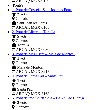
ARCAT
: MGX-0120
Ponts
9
1.
Pont de Cossei – Sant Joan les Fonts
2
vots
Garrotxa
Sant Joan les Fonts
ARCAT
: MGX-0108
2.
Pont de Llierca – Tortellà
5
vots
Garrotxa
Tortellà
ARCAT
: MGX-0080
3.
Pont de Mas Riera – Maià de Montcal
1
vot
Garrotxa
Maià de Montcal
ARCAT
: MGX-3217
4.
Pont de Santa Pau – Santa Pau
1
vot
Garrotxa
Santa Pau
ARCAT
: MGX-3168
5.
Pont del molí d’en Solà – La Vall de Bianya
2
vots
Garrotxa