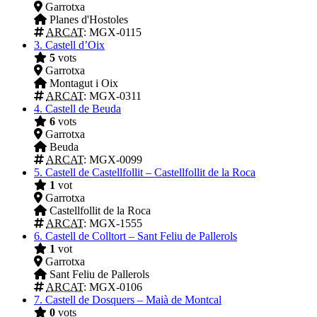
Garrotxa
Planes d'Hostoles
ARCAT
: MGX-0115
3.
Castell d’Oix
5
vots
Garrotxa
Montagut i Oix
ARCAT
: MGX-0311
4.
Castell de Beuda
6
vots
Garrotxa
Beuda
ARCAT
: MGX-0099
5.
Castell de Castellfollit – Castellfollit de la Roca
1
vot
Garrotxa
Castellfollit de la Roca
ARCAT
: MGX-1555
6.
Castell de Colltort – Sant Feliu de Pallerols
1
vot
Garrotxa
Sant Feliu de Pallerols
ARCAT
: MGX-0106
7.
Castell de Dosquers – Maià de Montcal
0
vots