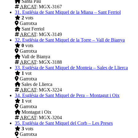
Santa Pau
ARCAT
: MGX-3167
31.
Església de Sant Miquel de la Miana – Sant Ferriol
2
vots
Garrotxa
Sant Ferriol
ARCAT
: MGX-3149
32.
Església de Sant Miquel de la Torre – Vall de Bianya
0
vots
Garrotxa
Vall de Bianya
ARCAT
: MGX-3188
33.
Església de Sant Miquel de Monteia – Sales de Llierca
1
vot
Garrotxa
Sales de Llierca
ARCAT
: MGX-3224
34.
Església de Sant Miquel de Pera – Montagut i Oix
1
vot
Garrotxa
Montagut i Oix
ARCAT
: MGX-3204
35.
Església de Sant Miquel del Corb – Les Preses
3
vots
Garrotxa