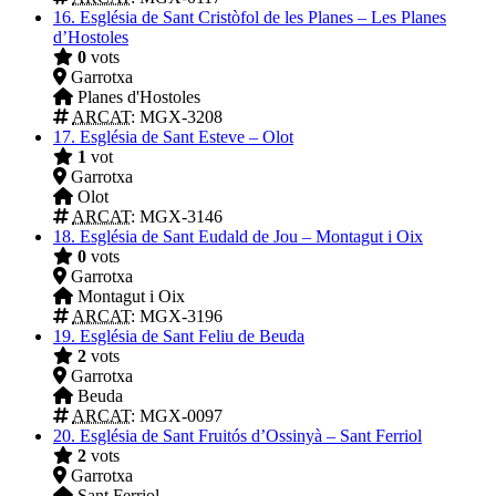
16.
Església de Sant Cristòfol de les Planes – Les Planes
d’Hostoles
0
vots
Garrotxa
Planes d'Hostoles
ARCAT
: MGX-3208
17.
Església de Sant Esteve – Olot
1
vot
Garrotxa
Olot
ARCAT
: MGX-3146
18.
Església de Sant Eudald de Jou – Montagut i Oix
0
vots
Garrotxa
Montagut i Oix
ARCAT
: MGX-3196
19.
Església de Sant Feliu de Beuda
2
vots
Garrotxa
Beuda
ARCAT
: MGX-0097
20.
Església de Sant Fruitós d’Ossinyà – Sant Ferriol
2
vots
Garrotxa
Sant Ferriol