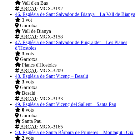
Vall d'en Bas
ARCAT
: MGX-3192
46.
Església de Sant Salvador de Bianya – La Vall de Bianya
1
vot
Garrotxa
Vall de Bianya
ARCAT
: MGX-3158
47.
Església de Sant Salvador de Puig-alder – Les Planes
d’Hostoles
3
vots
Garrotxa
Planes d'Hostoles
ARCAT
: MGX-3209
48.
Església de Sant Vicenç – Besalú
3
vots
Garrotxa
Besalú
ARCAT
: MGX-3133
49.
Església de Sant Vicenç del Sallent – Santa Pau
0
vots
Garrotxa
Santa Pau
ARCAT
: MGX-3165
50.
Església de Santa Bàrbara de Pruneres – Montagut i Oix
2
vots