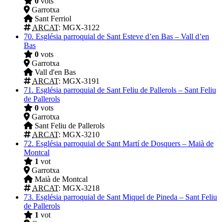
0
vots
Garrotxa
Sant Ferriol
ARCAT
: MGX-3122
70.
Església parroquial de Sant Esteve d’en Bas – Vall d’en
Bas
0
vots
Garrotxa
Vall d'en Bas
ARCAT
: MGX-3191
71.
Església parroquial de Sant Feliu de Pallerols – Sant Feliu
de Pallerols
0
vots
Garrotxa
Sant Feliu de Pallerols
ARCAT
: MGX-3210
72.
Església parroquial de Sant Martí de Dosquers – Maià de
Montcal
1
vot
Garrotxa
Maià de Montcal
ARCAT
: MGX-3218
73.
Església parroquial de Sant Miquel de Pineda – Sant Feliu
de Pallerols
1
vot