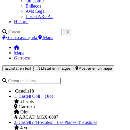
Qui som ?
Enllaços
Avis Legal
Llistat ARCAT
Històric
Cerca avançada
Mapa
Mapa
Garrotxa
Llistat en text
Llistat en imatges
Mostrar en un mapa
Castells
18
1.
Castell Coll – Olot
21
vots
Garrotxa
Olot
ARCAT
: MGX-0087
2.
Castell d’Hostoles – Les Planes d’Hostoles
4
vots