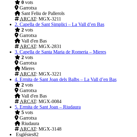
0
vots
Garrotxa
Sant Feliu de Pallerols
ARCAT
: MGX-3211
2.
Capella de Sant Simplici – La Vall d’en Bas
2
vots
Garrotxa
Vall d'en Bas
ARCAT
: MGX-2831
3.
Capella de Santa Maria de Romeria – Mieres
2
vots
Garrotxa
Mieres
ARCAT
: MGX-3221
4.
Ermita de Sant Joan dels Balbs – La Vall d’en Bas
2
vots
Garrotxa
Vall d'en Bas
ARCAT
: MGX-0084
5.
Ermita de Sant Joan – Riudaura
5
vots
Garrotxa
Riudaura
ARCAT
: MGX-3148
Esglésies
82