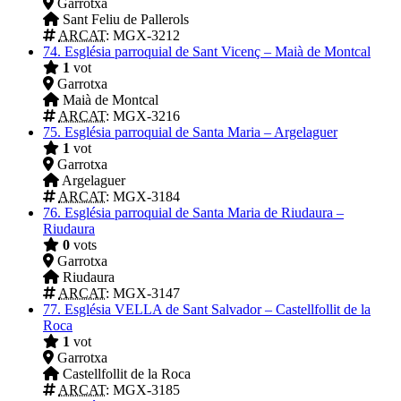
Garrotxa
Sant Feliu de Pallerols
ARCAT
: MGX-3212
74.
Església parroquial de Sant Vicenç – Maià de Montcal
1
vot
Garrotxa
Maià de Montcal
ARCAT
: MGX-3216
75.
Església parroquial de Santa Maria – Argelaguer
1
vot
Garrotxa
Argelaguer
ARCAT
: MGX-3184
76.
Església parroquial de Santa Maria de Riudaura –
Riudaura
0
vots
Garrotxa
Riudaura
ARCAT
: MGX-3147
77.
Església VELLA de Sant Salvador – Castellfollit de la
Roca
1
vot
Garrotxa
Castellfollit de la Roca
ARCAT
: MGX-3185