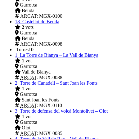
Garrotxa
Beuda
ARCAT
: MGX-0100
18.
Castellot de Beuda
2
vots
Garrotxa
Beuda
ARCAT
: MGX-0098
Torres
10
1.
La Torre de Bianya – La Vall de Bianya
1
vot
Garrotxa
Vall de Bianya
ARCAT
: MGX-0088
2.
Torre de Canadell – Sant Joan les Fonts
1
vot
Garrotxa
Sant Joan les Fonts
ARCAT
: MGX-0110
3.
Torre de defensa del volcà Montolivet – Olot
1
vot
Garrotxa
Olot
ARCAT
: MGX-0085
4.
Torre de la Vall de Bac – Vall de Bianya