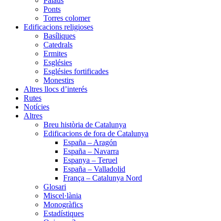
Palaus
Ponts
Torres colomer
Edificacions religioses
Basíliques
Catedrals
Ermites
Esglésies
Esglésies fortificades
Monestirs
Altres llocs d’interés
Rutes
Notícies
Altres
Breu història de Catalunya
Edificacions de fora de Catalunya
España – Aragón
España – Navarra
Espanya – Teruel
España – Valladolid
França – Catalunya Nord
Glosari
Miscel·lània
Monogràfics
Estadístiques