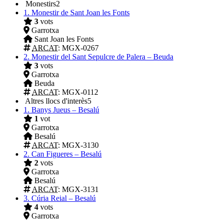
Monestirs
2
1.
Monestir de Sant Joan les Fonts
3
vots
Garrotxa
Sant Joan les Fonts
ARCAT
: MGX-0267
2.
Monestir del Sant Sepulcre de Palera – Beuda
3
vots
Garrotxa
Beuda
ARCAT
: MGX-0112
Altres llocs d'interès
5
1.
Banys Jueus – Besalú
1
vot
Garrotxa
Besalú
ARCAT
: MGX-3130
2.
Can Figueres – Besalú
2
vots
Garrotxa
Besalú
ARCAT
: MGX-3131
3.
Cúria Reial – Besalú
4
vots
Garrotxa