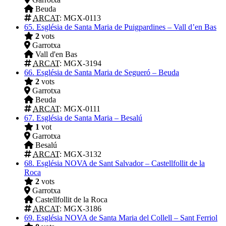
Beuda
ARCAT
: MGX-0113
65.
Església de Santa Maria de Puigpardines – Vall d’en Bas
2
vots
Garrotxa
Vall d'en Bas
ARCAT
: MGX-3194
66.
Església de Santa Maria de Segueró – Beuda
2
vots
Garrotxa
Beuda
ARCAT
: MGX-0111
67.
Església de Santa Maria – Besalú
1
vot
Garrotxa
Besalú
ARCAT
: MGX-3132
68.
Església NOVA de Sant Salvador – Castellfollit de la
Roca
2
vots
Garrotxa
Castellfollit de la Roca
ARCAT
: MGX-3186
69.
Església NOVA de Santa Maria del Collell – Sant Ferriol