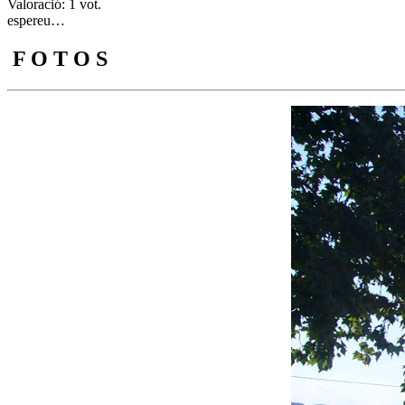
Valoració: 1 vot.
espereu…
F O T O S