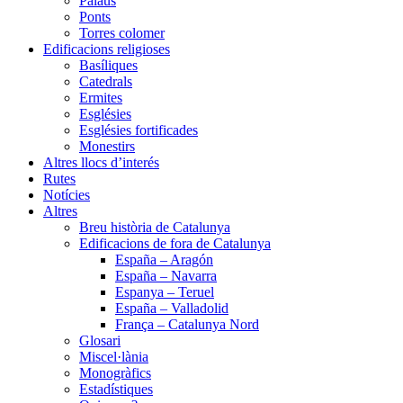
Palaus
Ponts
Torres colomer
Edificacions religioses
Basíliques
Catedrals
Ermites
Esglésies
Esglésies fortificades
Monestirs
Altres llocs d’interés
Rutes
Notícies
Altres
Breu història de Catalunya
Edificacions de fora de Catalunya
España – Aragón
España – Navarra
Espanya – Teruel
España – Valladolid
França – Catalunya Nord
Glosari
Miscel·lània
Monogràfics
Estadístiques