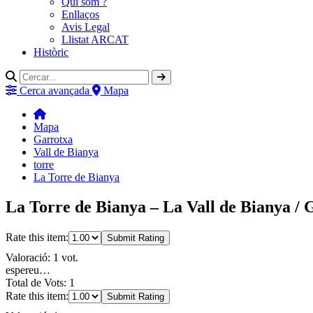
Qui som ?
Enllaços
Avis Legal
Llistat ARCAT
Històric
Cerca avançada
Mapa
Mapa
Garrotxa
Vall de Bianya
torre
La Torre de Bianya
La Torre de Bianya – La Vall de Bianya / 
Rate this item:
Submit Rating
Valoració: 1 vot.
espereu…
Total de Vots: 1
Rate this item:
Submit Rating