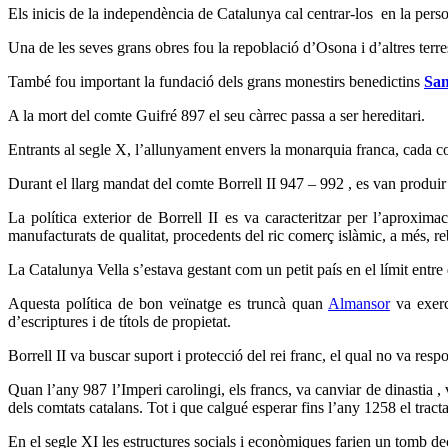
Els inicis de la independència de Catalunya cal centrar-los en la pers
Una de les seves grans obres fou la repoblació d’Osona i d’altres terre
També fou important la fundació dels grans monestirs benedictins
San
A la mort del comte Guifré 897 el seu càrrec passa a ser hereditari.
Entrants al segle X, l’allunyament envers la monarquia franca, cada cop
Durant el llarg mandat del comte Borrell II 947 – 992 , es van produir
La política exterior de Borrell II es va caracteritzar per l’aproxima
manufacturats de qualitat, procedents del ric comerç islàmic, a més, reb
La Catalunya Vella s’estava gestant com un petit país en el límit entre
Aquesta política de bon veïnatge es truncà quan
Almansor
va exerc
d’escriptures i de títols de propietat.
Borrell II va buscar suport i protecció del rei franc, el qual no va resp
Quan l’any 987 l’Imperi carolingi, els francs, va canviar de dinastia ,
dels comtats catalans. Tot i que calgué esperar fins l’any 1258 el trac
En el segle XI les estructures socials i econòmiques farien un tomb de