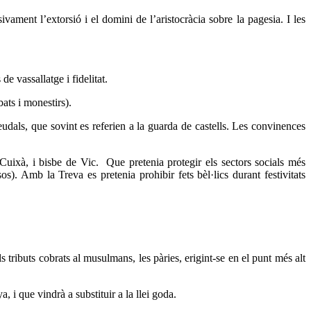
ent l’extorsió i el domini de l’aristocràcia sobre la pagesia. I les
de vassallatge i fidelitat.
bats i monestirs).
eudals, que sovint es referien a la guarda de castells. Les convinences
Cuixà, i bisbe de Vic. Que pretenia protegir els sectors socials més
s). Amb la Treva es pretenia prohibir fets bèl·lics durant festivitats
ributs cobrats al musulmans, les pàries, erigint-se en el punt més alt
, i que vindrà a substituir a la llei goda.