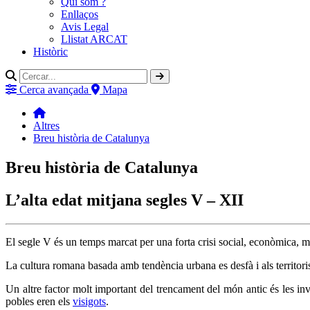
Qui som ?
Enllaços
Avis Legal
Llistat ARCAT
Històric
Cerca avançada
Mapa
Altres
Breu història de Catalunya
Breu història de Catalunya
L’alta edat mitjana segles V – XII
El segle V és un temps marcat per una forta crisi social, econòmica, mi
La cultura romana basada amb tendència urbana es desfà i als territori
Un altre factor molt important del trencament del món antic és les in
pobles eren els
visigots
.