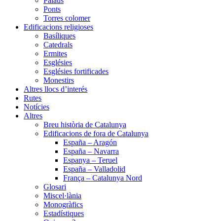
Palaus
Ponts
Torres colomer
Edificacions religioses
Basíliques
Catedrals
Ermites
Esglésies
Esglésies fortificades
Monestirs
Altres llocs d’interés
Rutes
Notícies
Altres
Breu història de Catalunya
Edificacions de fora de Catalunya
España – Aragón
España – Navarra
Espanya – Teruel
España – Valladolid
França – Catalunya Nord
Glosari
Miscel·lània
Monogràfics
Estadístiques