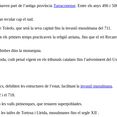
rmaven part de l’antiga província
Tarraconense
. Entre els anys 496 i 50
an recular cap el sud.
de Toledo, que serà la seva capital fins la invasió musulmana del 711.
 els primers temps practicaven la religió arriana, fins que el rei Recare
 bisbes dins la monarquia.
 goda, codi penal vigent en els tribunals catalans fins l’adveniment del U
s, debiliten les estructures de l’estat, facilitant la
invasió musulmana
.
 i el 718.
 les valls pirinenques, que restaren superpoblades.
les taifes de Tortosa i Lleida, musulmanes fins el segle XII .