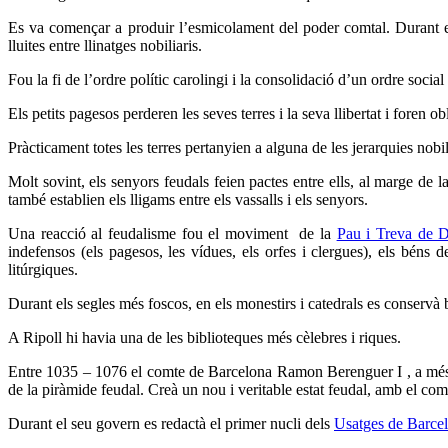
Es va començar a produir l’esmicolament del poder comtal. Durant el
lluites entre llinatges nobiliaris.
Fou la fi de l’ordre polític carolingi i la consolidació d’un ordre soci
Els petits pagesos perderen les seves terres i la seva llibertat i foren 
Pràcticament totes les terres pertanyien a alguna de les jerarquies nobil
Molt sovint, els senyors feudals feien pactes entre ells, al marge de 
també establien els lligams entre els vassalls i els senyors.
Una reacció al feudalisme fou el moviment de la
Pau i Treva de 
indefensos (els pagesos, les vídues, els orfes i clergues), els béns 
litúrgiques.
Durant els segles més foscos, en els monestirs i catedrals es conservà b
A Ripoll hi havia una de les biblioteques més cèlebres i riques.
Entre 1035 – 1076 el comte de Barcelona Ramon Berenguer I , a més de 
de la piràmide feudal. Creà un nou i veritable estat feudal, amb el co
Durant el seu govern es redactà el primer nucli dels
Usatges de Barce