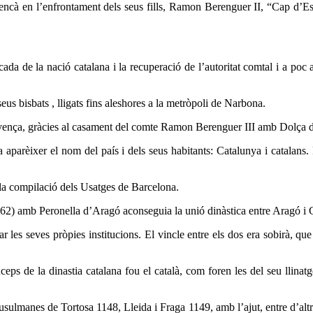
rencà en l’enfrontament dels seus fills, Ramon Berenguer II, “Cap d’Es
da de la nació catalana i la recuperació de l’autoritat comtal i a poc a
us bisbats , lligats fins aleshores a la metròpoli de Narbona.
rovença, gràcies al casament del comte Ramon Berenguer III amb Dolça 
parèixer el nom del país i dels seus habitants: Catalunya i catalans. 
en la compilació dels Usatges de Barcelona.
 amb Peronella d’Aragó aconseguia la unió dinàstica entre Aragó i Cat
les seves pròpies institucions. El vincle entre els dos era sobirà, que
ps de la dinastia catalana fou el català, com foren les del seu llinatg
lmanes de Tortosa 1148, Lleida i Fraga 1149, amb l’ajut, entre d’altres,