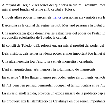
A mitjans del segle V les terres del que seria la futura Catalunya, fo
més al nord funden el regne amb capital a Tolosa.
Un dels altres pobles invasors, els
francs
pressionen als visigots i els f
Barcelona és la capital del regne visigot. Més tard passarà a la ciutat 
Una aristocràcia goda dominava les estructures del poder de l’estat. En
els concilis eclesiàstics de Toledo, la capital.
El concili de Toledo, 633, reforçà encara més el prestigi del poder del
Dels visigots, dels segles següents potser el més important fou la llei
Una altra herència fou l’escriptura en els monestirs i catedrals.
L’art en arquitectura, arts menors i la il·luminació de manuscrits.
En el segle VII les lluites internes pel poder, entre els dirigents visigòtic
El 711 penetren pel sud peninsular i ocupen el territori català entre 712
La invasió, molt ràpida, provocà un èxode massiu de la població cap a
Es produeix així la islamització de Catalunya en que serien importants 