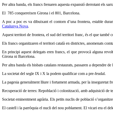
Per altra banda, els francs frenaren aquesta expansió derrotant els sarr
El 785 conquereixen Girona i el 801, Barcelona.
A poc a poc es va dibuixant el contorn d’una frontera, estable duran
Catalunya Nova
.
Aquest territori de frontera, el sud del territori franc, és el que tamb
Els francs organitzaren el territori català en districtes, anomenats com
En principi aquest delegats eren francs, el que provocà alguna revo
Girona ni Barcelona.
Per altra banda els bisbats catalans restaurats, passaren a dependre d
La societat del segle IX i X la podem qualificar com a pre-feudal.
La pagesia generalment lliure i fortament armada, per la inseguretat fr
Recuperació de terres: Repoblació i colonització, amb adquisició de te
Societat eminentment agrària. Els petits nuclis de població s’organitze
El castell i la parròquia el nucli del nou poblament. El vicari era el dele