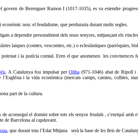
 govern de Berenguer Ramon I (1017-1035), es va estendre progressivam
al i econòmic nou: el feudalisme, que perduraria durant molts segles.
obligats a dependre personalment dels nous senyors, mitjançant els vincles 
iàries laiques (comtes, vescomtes, etc.) o eclesiàstiques (parròquies, bis
la potestat i la justícia comtal. Eren el que anomenen les convinences f
Déu
. A Catalunya fou impulsat per
Oliba
(971-1046) abat de Ripoll i 
de l’Església i la vida econòmica (mercats camps, camins, collites, maso
ona part de la cultura.
aconseguí el domini sobre tots els senyor feudals , s’enriquí amb els t
mte de Barcelona al capdavant.
lona
, que durant tota l’Edat Mitjana serà la base de les lleis de Catalunya