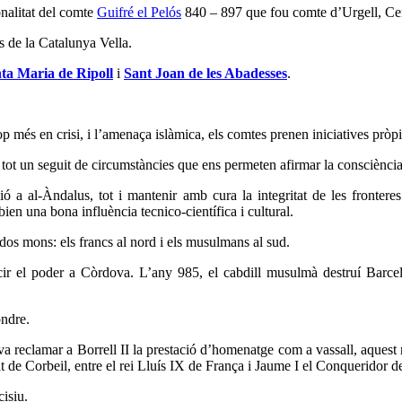
onalitat del comte
Guifré el Pelós
840 – 897 que fou comte d’Urgell, Ce
s de la Catalunya Vella.
ta Maria de Ripoll
i
Sant Joan de les Abadesses
.
 més en crisi, i l’amenaça islàmica, els comtes prenen iniciatives pròpie
 tot un seguit de circumstàncies que ens permeten afirmar la consciènci
ció a al-Àndalus, tot i mantenir amb cura la integritat de les fronter
ien una bona influència tecnico-científica i cultural.
 dos mons: els francs al nord i els musulmans al sud.
ir el poder a Còrdova. L’any 985, el cabdill musulmà destruí Barcel
ondre.
 va reclamar a Borrell II la prestació d’homenatge com a vassall, aquest
tat de Corbeil, entre el rei Lluís IX de França i Jaume I el Conqueridor d
cisiu.