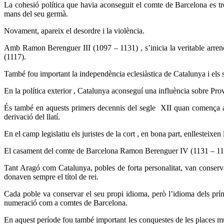
La cohesió política que havia aconseguit el comte de Barcelona es t
mans del seu germà.
Novament, apareix el desordre i la violència.
Amb Ramon Berenguer III (1097 – 1131) , s’inicia la veritable arrenca
(1117).
També fou important la independència eclesiàstica de Catalunya i els se
En la política exterior , Catalunya aconseguí una influència sobre P
És també en aquests primers decennis del segle XII quan comença a a
derivació del llatí.
En el camp legislatiu els juristes de la cort , en bona part, enllesteix
El casament del comte de Barcelona Ramon Berenguer IV (1131 – 1162)
Tant Aragó com Catalunya, pobles de forta personalitat, van conservar 
donaven sempre el títol de rei.
Cada poble va conservar el seu propi idioma, però l’idioma dels prínce
numeració com a comtes de Barcelona.
En aquest període fou també important les conquestes de les places musu