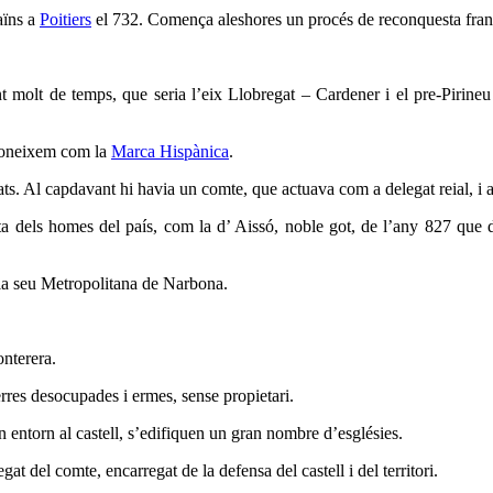
aïns a
Poitiers
el 732. Comença aleshores un procés de reconquesta fran
t molt de temps, que seria l’eix Llobregat – Cardener i el pre-Pirineu
é coneixem com la
Marca Hispànica
.
tats. Al capdavant hi havia un comte, que actuava com a delegat reial, i a
lta dels homes del país, com la d’ Aissó, noble got, de l’any 827 qu
e la seu Metropolitana de Narbona.
onterera.
rres desocupades i ermes, sense propietari.
n entorn al castell, s’edifiquen un gran nombre d’esglésies.
gat del comte, encarregat de la defensa del castell i del territori.