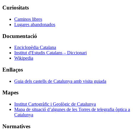
Curiositats
Caminos libres
Lugares abandonados
Documentació
Enciclopèdia Catalana
Institut d'Estudis Catalans – Diccionari
Wikipedia
Enllaços
Guia dels castells de Catalunya amb visita guiada
Mapes
Institut Cartogràfic i Geològic de Catalunya
Mapa de situació d’algunes de les Torres de telegrafia òptica a
Catalunya
Normatives