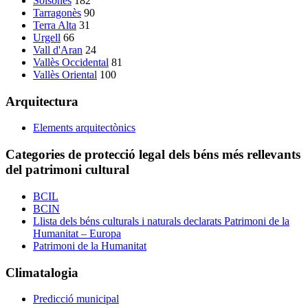
Solsonès
182
Tarragonès
90
Terra Alta
31
Urgell
66
Vall d'Aran
24
Vallès Occidental
81
Vallès Oriental
100
Arquitectura
Elements arquitectònics
Categories de protecció legal dels béns més rellevants
del patrimoni cultural
BCIL
BCIN
Llista dels béns culturals i naturals declarats Patrimoni de la
Humanitat – Europa
Patrimoni de la Humanitat
Climatalogia
Predicció municipal