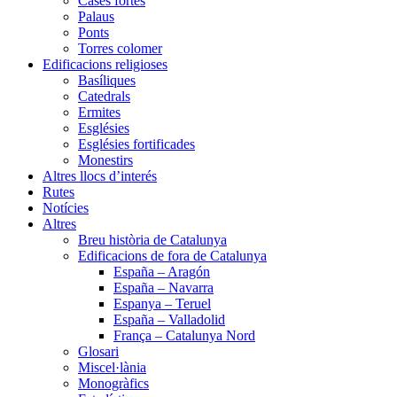
Cases fortes
Palaus
Ponts
Torres colomer
Edificacions religioses
Basíliques
Catedrals
Ermites
Esglésies
Esglésies fortificades
Monestirs
Altres llocs d’interés
Rutes
Notícies
Altres
Breu història de Catalunya
Edificacions de fora de Catalunya
España – Aragón
España – Navarra
Espanya – Teruel
España – Valladolid
França – Catalunya Nord
Glosari
Miscel·lània
Monogràfics