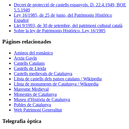
Decret de protecció de castells espanyols. D. 22.4.1949, BOE
5.5.1949
Ley 16/1985, de 25 de junio, del Patrimonio Histórico
Español
Llei 9/1993, de 30 de setembre, del patrimoni cultural català
Sobre la ley de Patrimonio Histórico. Ley 16/1985
Pàgines relacionades
Amigos del románico
Arxiu Gavín
Castells Catalans
Castells de Lleida
Castells medievals de Catalunya
Llista de castells dels paisos catalans / Wikipedia
Llista de monuments de Catalunya / Wikipedia
Maresme Medieval
Monestirs de Catalunya
Museu d'Història de Catalunya
Pobles de Catalunya
Web Patrimoni Generalitat
Telegrafia òptica