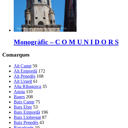
Monogràfic – C O M U N I D O R S
Comarques
Alt Camp
59
Alt Empordà
172
Alt Penedès
108
Alt Urgell
61
Alta Ribagorça
35
Anoia
110
Bages
208
Baix Camp
75
Baix Ebre
53
Baix Empordà
196
Baix Llobregat
87
Baix Penedès
43
Barcelonès
10