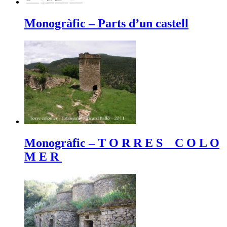
Monogràfic – Parts d’un castell
Monogràfic – T O R R E S C O L O
M E R