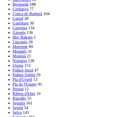
Berguedà
188
Cerdanya
77
Conca de Barberà
104
Garraf
28
Garrigues
30
Garrotxa
134
Gironès
136
Illes Balears
1
Lluçanès
28
Maresme
89
Moianès
31
Montsià
21
Noguera
128
Osona
153
Pallars Jussà
47
Pallars Sobirà
29
Pla d'Urgell
13
Pla de l'Estany
91
Priorat
12
Ribera d'Ebre
10
Ripollès
55
Segarra
161
Segrià
54
Selva
143