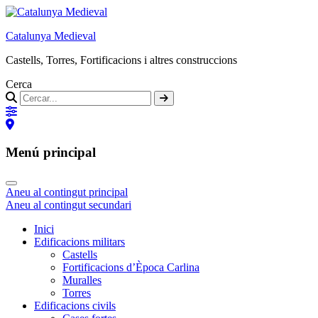
Catalunya Medieval
Castells, Torres, Fortificacions i altres construccions
Cerca
Menú principal
Aneu al contingut principal
Aneu al contingut secundari
Inici
Edificacions militars
Castells
Fortificacions d’Època Carlina
Muralles
Torres
Edificacions civils