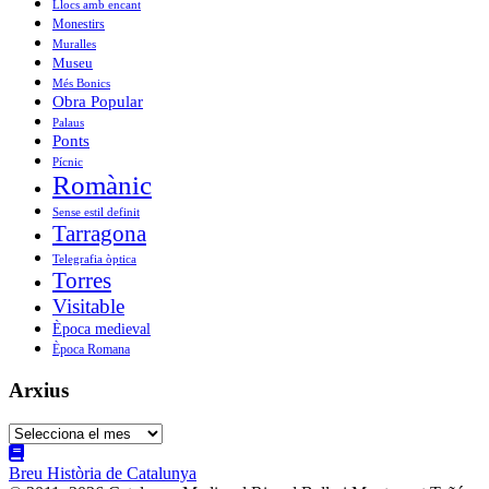
Llocs amb encant
Monestirs
Muralles
Museu
Més Bonics
Obra Popular
Palaus
Ponts
Pícnic
Romànic
Sense estil definit
Tarragona
Telegrafia òptica
Torres
Visitable
Època medieval
Època Romana
Arxius
Arxius
Breu Història de Catalunya