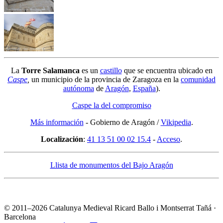
La
Torre Salamanca
es un
castillo
que se encuentra ubicado en
Caspe
,
un municipio de la provincia de Zaragoza en la
comunidad
autónoma
de
Aragón
,
España
).
Caspe la del compromiso
Más información
- Gobierno de Aragón /
Vikipedia
.
Localización
:
41 13 51 00 02 15.4
-
Acceso
.
Llista de monumentos del Bajo Aragón
© 2011–2026 Catalunya Medieval
Ricard Ballo i Montserrat Tañá ·
Barcelona