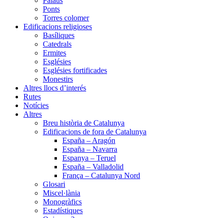
Palaus
Ponts
Torres colomer
Edificacions religioses
Basíliques
Catedrals
Ermites
Esglésies
Esglésies fortificades
Monestirs
Altres llocs d’interés
Rutes
Notícies
Altres
Breu història de Catalunya
Edificacions de fora de Catalunya
España – Aragón
España – Navarra
Espanya – Teruel
España – Valladolid
França – Catalunya Nord
Glosari
Miscel·lània
Monogràfics
Estadístiques