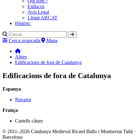
Qui som ?
Enllaços
Avis Legal
Llistat ARCAT
Històric
Cerca avançada
Mapa
Altres
Edificacions de fora de Catalunya
Edificacions de fora de Catalunya
Espanya
Navarra
França
Castells càtars
© 2011–2026 Catalunya Medieval
Ricard Ballo i Montserrat Tañá ·
Barcelona