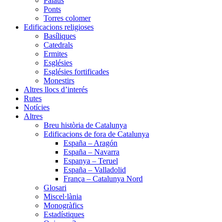
Palaus
Ponts
Torres colomer
Edificacions religioses
Basíliques
Catedrals
Ermites
Esglésies
Esglésies fortificades
Monestirs
Altres llocs d’interés
Rutes
Notícies
Altres
Breu història de Catalunya
Edificacions de fora de Catalunya
España – Aragón
España – Navarra
Espanya – Teruel
España – Valladolid
França – Catalunya Nord
Glosari
Miscel·lània
Monogràfics
Estadístiques