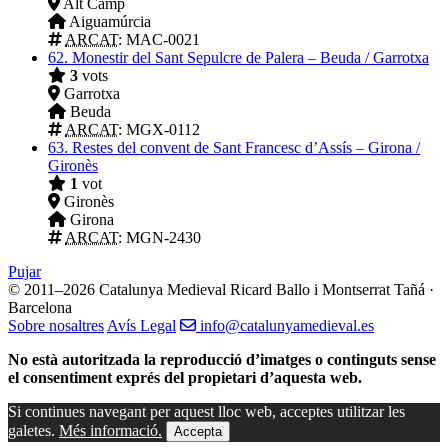
Alt Camp
Aiguamúrcia
ARCAT
: MAC-0021
62.
Monestir del Sant Sepulcre de Palera – Beuda / Garrotxa
3
vots
Garrotxa
Beuda
ARCAT
: MGX-0112
63.
Restes del convent de Sant Francesc d’Assís – Girona /
Gironès
1
vot
Gironès
Girona
ARCAT
: MGN-2430
Pujar
© 2011–2026 Catalunya Medieval
Ricard Ballo i Montserrat Tañá ·
Barcelona
Sobre nosaltres
Avís Legal
info@catalunyamedieval.es
No està autoritzada la reproducció d’imatges o continguts sense
el consentiment exprés del propietari d’aquesta web.
Si continues navegant per aquest lloc web, acceptes utilitzar les
galetes.
Més informació.
Accepta