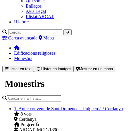
Qui som ?
Enllaços
Avis Legal
Llistat ARCAT
Històric
Cerca avançada
Mapa
Edificacions religioses
Monestirs
Llistat en text
Llistat en imatges
Mostrar en un mapa
Monestirs
1.
Antic convent de Sant Domènec – Puigcerdà / Cerdanya
8
vots
Cerdanya
Puigcerdà
ARCAT
: MCD-1890