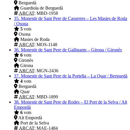
Berguedà
Guardiola de Berguedà
ARCAT
: MBD-1958
35.
Monestir de Sant Pere de Casserres – Les Masies de Roda
/ Osona
5
vots
Osona
Masies de Roda
ARCAT
: MOS-1148
36.
Monestir de Sant Pere de Galligants – Girona / Gironès
6
vots
Gironès
Girona
ARCAT
: MGN-2436
37.
Monestir de Sant Pere de la Portella – La Quar / Berguedà
4
vots
Berguedà
Quar
ARCAT
: MBD-1899
38.
Monestir de Sant Pere de Rodes – El Port de la Selva / Alt
Empordà
6
vots
Alt Empordà
Port de la Selva
ARCAT
: MAE-1484