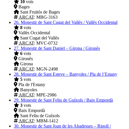
10
vots
Bages
Sant Fruitós de Bages
ARCAT
: MBG-3163
26.
Monestir de Sant Cugat del Vallès / Vallès Occidental
8
vots
Vallès Occidental
Sant Cugat del Vallès
ARCAT
: MVC-0732
27.
Monestir de Sant Daniel – Girona / Gironès
6
vots
Gironès
Girona
ARCAT
: MGN-2498
28.
Monestir de Sant Esteve – Banyoles / Pla de l’Estany
5
vots
Pla de l'Estany
Banyoles
ARCAT
: MPE-2986
29.
Monestir de Sant Feliu de Guíxols / Baix Empordà
3
vots
Baix Empordà
Sant Feliu de Guíxols
ARCAT
: MBM-1412
30.
Monestir de Sant Joan de les Abadesses – Ripoll /