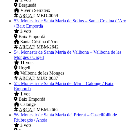
Berguedà
Viver i Serrateix
ARCAT
: MBD-0059
53.
Monestir de Santa Maria de Solius – Santa Cristina d’Aro
/ Baix Empordà
3
vots
Baix Empordà
Santa Cristina d'Aro
ARCAT
: MBM-2642
54.
Monestir de Santa Maria de Vallbona – Vallbona de les
Monges / Urgell
11
vots
Urgell
Vallbona de les Monges
ARCAT
: MUR-0037
55.
Monestir de Santa Maria del Mar – Calonge / Baix
Empordà
1
vot
Baix Empordà
Calonge
ARCAT
: MBM-2662
56.
Monestir de Santa Maria del Priorat – Castellfollit de
Riubregós / Anoia
3
vots