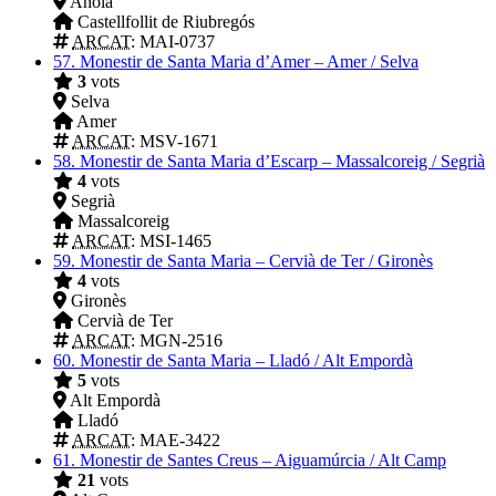
Anoia
Castellfollit de Riubregós
ARCAT
: MAI-0737
57.
Monestir de Santa Maria d’Amer – Amer / Selva
3
vots
Selva
Amer
ARCAT
: MSV-1671
58.
Monestir de Santa Maria d’Escarp – Massalcoreig / Segrià
4
vots
Segrià
Massalcoreig
ARCAT
: MSI-1465
59.
Monestir de Santa Maria – Cervià de Ter / Gironès
4
vots
Gironès
Cervià de Ter
ARCAT
: MGN-2516
60.
Monestir de Santa Maria – Lladó / Alt Empordà
5
vots
Alt Empordà
Lladó
ARCAT
: MAE-3422
61.
Monestir de Santes Creus – Aiguamúrcia / Alt Camp
21
vots