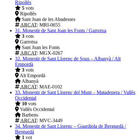
Ripollès
5
vots
Ripollès
Sant Joan de les Abadesses
ARCAT
: MRI-0655
31.
Monestir de Sant Joan les Fonts / Garrotxa
3
vots
Garrotxa
Sant Joan les Fonts
ARCAT
: MGX-0267
32.
Monestir de Sant Llorenç de Sous – Albanyà / Alt
Empordà
3
vots
Alt Empordà
Albanyà
ARCAT
: MAE-0102
33.
Monestir de Sant Llorenç del Munt – Matadepera / Vallès
Occidental
10
vots
Vallès Occidental
Barbens
ARCAT
: MVC-3449
34.
Monestir de Sant Llorenç – Guardiola de Berguedà /
Berguedà
1
vot