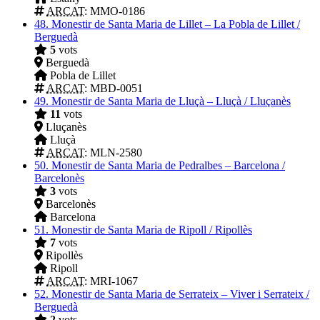
ARCAT
: MMO-0186
48.
Monestir de Santa Maria de Lillet – La Pobla de Lillet /
Berguedà
5
vots
Berguedà
Pobla de Lillet
ARCAT
: MBD-0051
49.
Monestir de Santa Maria de Lluçà – Lluçà / Lluçanès
11
vots
Lluçanès
Lluçà
ARCAT
: MLN-2580
50.
Monestir de Santa Maria de Pedralbes – Barcelona /
Barcelonès
3
vots
Barcelonès
Barcelona
51.
Monestir de Santa Maria de Ripoll / Ripollès
7
vots
Ripollès
Ripoll
ARCAT
: MRI-1067
52.
Monestir de Santa Maria de Serrateix – Viver i Serrateix /
Berguedà
2
vots