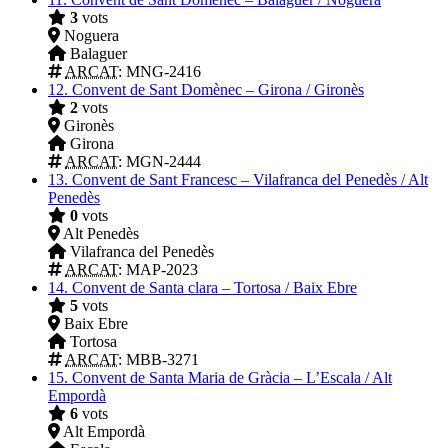
3
vots
Noguera
Balaguer
ARCAT
: MNG-2416
12.
Convent de Sant Domènec – Girona / Gironès
2
vots
Gironès
Girona
ARCAT
: MGN-2444
13.
Convent de Sant Francesc – Vilafranca del Penedès / Alt
Penedès
0
vots
Alt Penedès
Vilafranca del Penedès
ARCAT
: MAP-2023
14.
Convent de Santa clara – Tortosa / Baix Ebre
5
vots
Baix Ebre
Tortosa
ARCAT
: MBB-3271
15.
Convent de Santa Maria de Gràcia – L’Escala / Alt
Empordà
6
vots
Alt Empordà