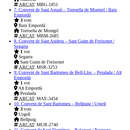
ARCAT
: MBG-1851
7.
Convent de Sant Agustí – Torroella de Montgrí / Baix
Empordà
3
vots
Baix Empordà
Torroella de Montgrí
ARCAT
: MBM-2685
8.
Convent de Sant Andreu – Sant Guim de Freixenet /
Segarra
1
vot
Segarra
Sant Guim de Freixenet
ARCAT
: MSR-3253
9.
Convent de Sant Bartomeu de Bell-Lloc – Peralada / Alt
Empordà
1
vot
Alt Empordà
Peralada
ARCAT
: MAE-3454
10.
Convent de Sant Bartomeu – Bellpuig / Urgell
3
vots
Urgell
Bellpuig
ARCAT
: MUR-2740
11.
Convent de Sant Domènec – Balaguer / Noguera