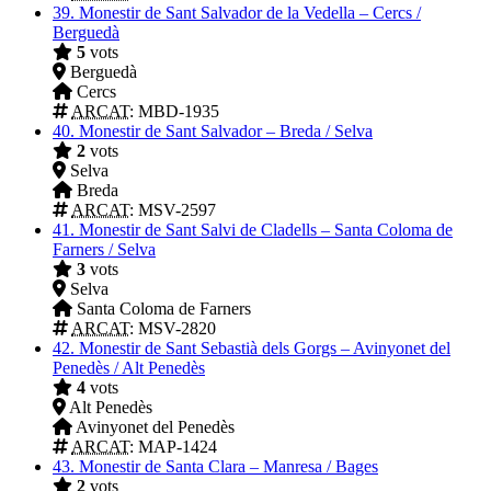
39.
Monestir de Sant Salvador de la Vedella – Cercs /
Berguedà
5
vots
Berguedà
Cercs
ARCAT
: MBD-1935
40.
Monestir de Sant Salvador – Breda / Selva
2
vots
Selva
Breda
ARCAT
: MSV-2597
41.
Monestir de Sant Salvi de Cladells – Santa Coloma de
Farners / Selva
3
vots
Selva
Santa Coloma de Farners
ARCAT
: MSV-2820
42.
Monestir de Sant Sebastià dels Gorgs – Avinyonet del
Penedès / Alt Penedès
4
vots
Alt Penedès
Avinyonet del Penedès
ARCAT
: MAP-1424
43.
Monestir de Santa Clara – Manresa / Bages
2
vots