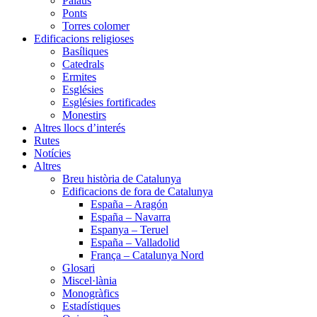
Palaus
Ponts
Torres colomer
Edificacions religioses
Basíliques
Catedrals
Ermites
Esglésies
Esglésies fortificades
Monestirs
Altres llocs d’interés
Rutes
Notícies
Altres
Breu història de Catalunya
Edificacions de fora de Catalunya
España – Aragón
España – Navarra
Espanya – Teruel
España – Valladolid
França – Catalunya Nord
Glosari
Miscel·lània
Monogràfics
Estadístiques