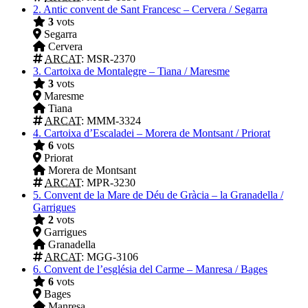
2.
Antic convent de Sant Francesc – Cervera / Segarra
3
vots
Segarra
Cervera
ARCAT
: MSR-2370
3.
Cartoixa de Montalegre – Tiana / Maresme
3
vots
Maresme
Tiana
ARCAT
: MMM-3324
4.
Cartoixa d’Escaladei – Morera de Montsant / Priorat
6
vots
Priorat
Morera de Montsant
ARCAT
: MPR-3230
5.
Convent de la Mare de Déu de Gràcia – la Granadella /
Garrigues
2
vots
Garrigues
Granadella
ARCAT
: MGG-3106
6.
Convent de l’església del Carme – Manresa / Bages
6
vots
Bages
Manresa