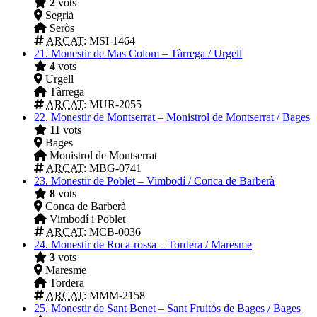
2
vots
Segrià
Seròs
ARCAT
: MSI-1464
21.
Monestir de Mas Colom – Tàrrega / Urgell
4
vots
Urgell
Tàrrega
ARCAT
: MUR-2055
22.
Monestir de Montserrat – Monistrol de Montserrat / Bages
11
vots
Bages
Monistrol de Montserrat
ARCAT
: MBG-0741
23.
Monestir de Poblet – Vimbodí / Conca de Barberà
8
vots
Conca de Barberà
Vimbodí i Poblet
ARCAT
: MCB-0036
24.
Monestir de Roca-rossa – Tordera / Maresme
3
vots
Maresme
Tordera
ARCAT
: MMM-2158
25.
Monestir de Sant Benet – Sant Fruitós de Bages / Bages