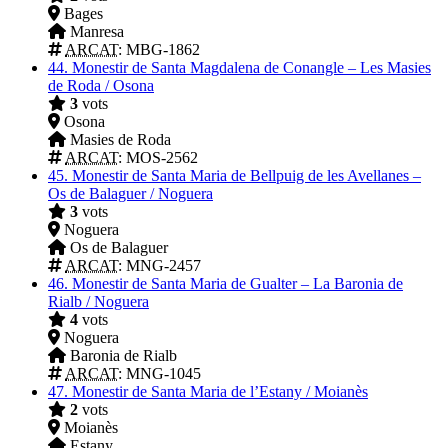
Bages
Manresa
ARCAT
: MBG-1862
44.
Monestir de Santa Magdalena de Conangle – Les Masies
de Roda / Osona
3
vots
Osona
Masies de Roda
ARCAT
: MOS-2562
45.
Monestir de Santa Maria de Bellpuig de les Avellanes –
Os de Balaguer / Noguera
3
vots
Noguera
Os de Balaguer
ARCAT
: MNG-2457
46.
Monestir de Santa Maria de Gualter – La Baronia de
Rialb / Noguera
4
vots
Noguera
Baronia de Rialb
ARCAT
: MNG-1045
47.
Monestir de Santa Maria de l’Estany / Moianès
2
vots
Moianès
Estany