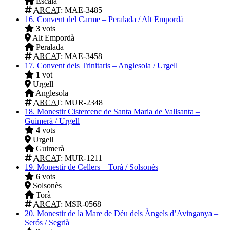
Escala
ARCAT
: MAE-3485
16.
Convent del Carme – Peralada / Alt Empordà
3
vots
Alt Empordà
Peralada
ARCAT
: MAE-3458
17.
Convent dels Trinitaris – Anglesola / Urgell
1
vot
Urgell
Anglesola
ARCAT
: MUR-2348
18.
Monestir Cistercenc de Santa Maria de Vallsanta –
Guimerà / Urgell
4
vots
Urgell
Guimerà
ARCAT
: MUR-1211
19.
Monestir de Cellers – Torà / Solsonès
6
vots
Solsonès
Torà
ARCAT
: MSR-0568
20.
Monestir de la Mare de Déu dels Àngels d’Avinganya –
Serós / Segrià