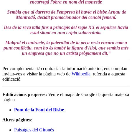
encarregà l'obra en nom del monestir.
Sembla que al darrera de l'empresa hi havia el bisbe Arnau de
Montrodó, decidit promocionador del cenobi femení.
Des de la seva talla fins a principis del segle XX el sepulcre havia
estat situat en una cripta subterrània.
Malgrat el contracte, la paternitat de la peça resta encara com a
punt conflictiu, com ho és també la figura d'Aloi, que sembla més
un empresa que no un artista pròpiament dit.”
Per complementar i/o contrastar la informació anterior, ens complau
invitar-vos a visitar la pàgina web de
Wikipedia
, referida a aquesta
edificació.
Edificacions properes:
Veure el mapa de Google d'aquesta mateixa
pàgina.
Pont de la Font del Bisbe
Altres pàgines
:
Paisatges del Gironès