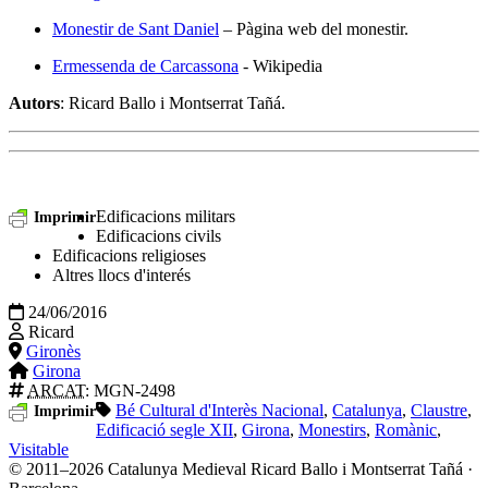
Monestir de Sant Daniel
– Pàgina web del monestir.
Ermessenda de Carcassona
- Wikipedia
Autors
: Ricard Ballo i Montserrat Tañá.
Edificacions militars
Imprimir
Edificacions civils
Edificacions religioses
Altres llocs d'interés
24/06/2016
Ricard
Gironès
Girona
ARCAT
: MGN-2498
Bé Cultural d'Interès Nacional
,
Catalunya
,
Claustre
,
Imprimir
Edificació segle XII
,
Girona
,
Monestirs
,
Romànic
,
Visitable
© 2011–2026 Catalunya Medieval
Ricard Ballo i Montserrat Tañá ·