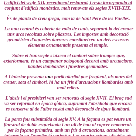
l'edifici del segle XII, recentment restaurat, i resta incorporada al
conjunt d'edificis monàstics, molt renovats els segles XVIII-XIX
.
És de planta de creu grega, com la de Sant Pere de les Puelles.
La nau central és coberta de volta de canó, separant-la del creuer
uns arcs recolzats sobre pilastres. Les impostes amb decoració
geomètrica d'aquestes darreres constitueixen un dels escassos
elements ornamentals presents al temple.
Sobre el transsepte s'aixeca el cimbori sobre trompes que,
exteriorment, és un campanar octogonal decorat amb arcuacions,
bandes llombardes i finestres geminades.
A l'interior presenta u
n
a particularitat poc freqüent, als murs del
creuer, sota el cimbori, hi ha un fris d'arcuacions llombardes amb
molt relleu.
L'absis i el presbiteri van ser renovats al segle XVII. El braç sud
va ser reformat en època gòtica, suprimint l'absidiola que encara
es conserva al de l'altre costat amb decoració de tipus llombard.
La porta fou substituïda al segle XV. A la façana es pot veure un
finestral de doble esqueixada i un ull de bou al capcer emmarcats
per la façana primitiva, amb un fris d'arcuacions, actualment
integrada en l'ampliació posterior. Les construccions afegides als