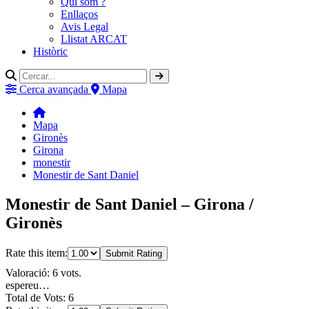
Qui som ?
Enllaços
Avis Legal
Llistat ARCAT
Històric
Cerca avançada
Mapa
Mapa
Gironès
Girona
monestir
Monestir de Sant Daniel
Monestir de Sant Daniel – Girona /
Gironès
Rate this item:
Submit Rating
Valoració: 6 vots.
espereu…
Total de Vots: 6