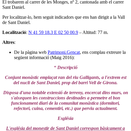
El trobarem al carrer de les Monges, nº 2, cantonada amb el carrer
Sant Daniel.
Per localitzar-lo, hem seguit indicadors que ens han dirigit a la Vall
de Sant Daniel.
Localització
:
N 41 59 18.3 E 02 50 00.9
– Altitud: 77 m.
Altres
:
De la pàgina web
Patrimoni.Gencat
, ens complau extreure la
següent informació (Maig 2016):
“ Descripció
Conjunt monàstic emplaçat ran del riu Galligants, a l'extrem est
del nucli de Sant Daniel, prop del barri Vell de Girona.
Disposa d'una notable extensió de terreny, encercat dins murs, on
s'aixequen les construccions destinades a permetre el bon
funcionament diari de la comunitat monàstica (dormitori,
refectori, cuina, cementiri, etc.) que perviu actualment.
Església
L'església del monestir de Sant Daniel correspon bàsicament a