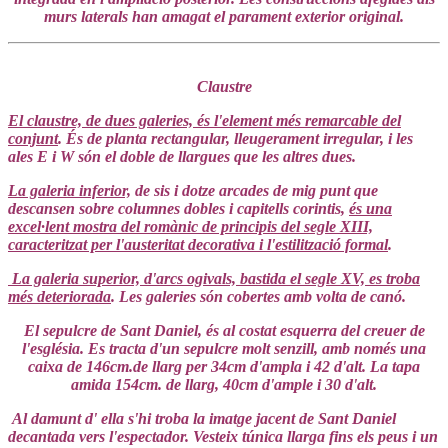
murs laterals han amagat el parament exterior original.
Claustre
El claustre, de dues galeries, és l'element més remarcable del
conjunt
. És de planta rectangular, lleugerament irregular, i les
ales E i W són el doble de llargues que les altres dues.
La galeria inferior,
de sis i dotze arcades de mig punt que
descansen sobre columnes dobles i capitells corintis,
és una
excel·lent mostra del romànic de principis del segle XIII,
caracteritzat per l'austeritat decorativa i l'estilització formal
.
La galeria superior, d'arcs ogivals, bastida el segle XV, es troba
més deteriorada
. Les galeries són cobertes amb volta de canó.
El sepulcre de Sant Daniel, és al costat esquerra del creuer de
l'església. Es tracta d'un sepulcre molt senzill, amb només una
caixa de 146cm.de llarg per 34cm d'ampla i 42 d'alt. La tapa
amida 154cm. de llarg, 40cm d'ample i 30 d'alt.
Al damunt d' ella s'hi troba la imatge jacent de Sant Daniel
decantada vers l'espectador. Vesteix túnica llarga fins els peus i un