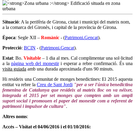
Situació
: A la perifèria de Girona, ciutat i municipi del mateix nom,
a la comarca del Gironès, i capital de la província de Girona.
Època
: Segle XII –
Romànic
- (
Patrimoni.Gencat
).
Protecció
:
BCIN
- (
Patrimoni.Gencat
).
Estat
: Bo.
Visitable
– 1 dia al mes. Cal complimentar una sol·licitud
a la
pàgina web del monestir
i esperar a rebre confirmació. És una
visita guiada
amb una durada aproximada d'uns 90 minuts.
Hi resideix una Comunitat de monges benedictines: El 2015 aquesta
entitat va rebre la
Creu de Sant Jordi
"per a ser l'única benedictina
femenina de Catalunya que resideix al mateix lloc on va néixer,
integrada el 2015 per set monges que compten amb un ampli
suport social i promouen el paper del monestir com a referent de
patrimoni i impulsor de cultura"
.
Altres noms
:
Accés – Visitat el 04/06/2016 i el 01/10/2016: