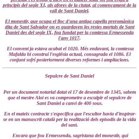
principis del segle XI, als afores de la ciutat, al començament de la
vall de Sant Daniel
.
El monestir, que ocupa el lloc d'una antiga capella preromànica
dita de Sant Salvador on es guardaven les restes mortals de Sant
Daniel des del segle IX, fou fundat per la comtessa Ermessenda
l'any 1017
.
El convent ja estava acabat el 1020. Més endavant, la comtessa
Mafalda hi construí l'església actual, consagrada el 1086. El
conjunt sofrí posteriorment diverses reformes i ampliacions.
Sepulcre de Sant Daniel
Per un document notarial datat el 17 de desembre de 1345, sabem
que el mestre Aloi es va comprometre a esculpir el sepulcre de
Sant Daniel a canvi de 400 sous.
En el mateix contracte s'especifica que l'escultor havia d'inspirar-
se en un manuscrit català per la realització dels episodis de la vida
del sant.
Encara que fou Ermessenda, sagristana del monestir, qui