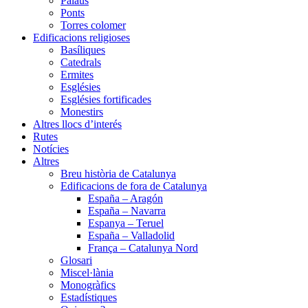
Palaus
Ponts
Torres colomer
Edificacions religioses
Basíliques
Catedrals
Ermites
Esglésies
Esglésies fortificades
Monestirs
Altres llocs d’interés
Rutes
Notícies
Altres
Breu història de Catalunya
Edificacions de fora de Catalunya
España – Aragón
España – Navarra
Espanya – Teruel
España – Valladolid
França – Catalunya Nord
Glosari
Miscel·lània
Monogràfics
Estadístiques