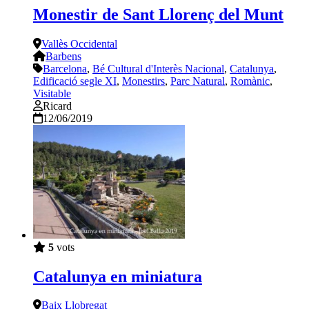
Monestir de Sant Llorenç del Munt
Vallès Occidental
Barbens
Barcelona
,
Bé Cultural d'Interès Nacional
,
Catalunya
,
Edificació segle XI
,
Monestirs
,
Parc Natural
,
Romànic
,
Visitable
Ricard
12/06/2019
5
vots
Catalunya en miniatura
Baix Llobregat