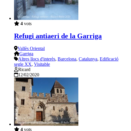
4
vots
Refugi antiaeri de la Garriga
Vallès Oriental
Garriga
Altres llocs d'interès
,
Barcelona
,
Catalunya
,
Edificació
segle XX
,
Visitable
Ricard
12/02/2020
4
vots