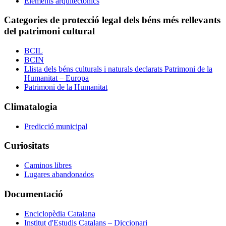
Elements arquitectònics
Categories de protecció legal dels béns més rellevants
del patrimoni cultural
BCIL
BCIN
Llista dels béns culturals i naturals declarats Patrimoni de la
Humanitat – Europa
Patrimoni de la Humanitat
Climatalogia
Predicció municipal
Curiositats
Caminos libres
Lugares abandonados
Documentació
Enciclopèdia Catalana
Institut d'Estudis Catalans – Diccionari