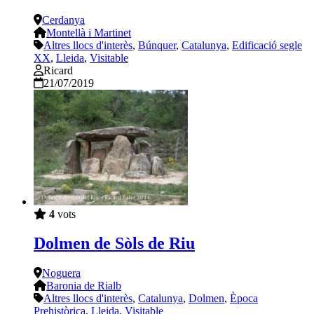
Cerdanya
Montellà i Martinet
Altres llocs d'interès
,
Búnquer
,
Catalunya
,
Edificació segle
XX
,
Lleida
,
Visitable
Ricard
21/07/2019
4
vots
Dolmen de Sòls de Riu
Noguera
Baronia de Rialb
Altres llocs d'interès
,
Catalunya
,
Dolmen
,
Època
Prehistòrica
,
Lleida
,
Visitable