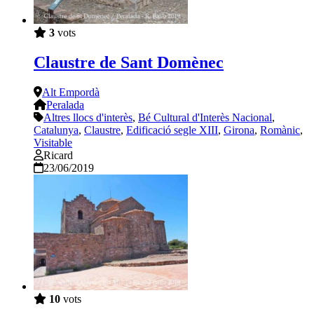
3
vots
Claustre de Sant Domènec
Alt Empordà
Peralada
Altres llocs d'interès
,
Bé Cultural d'Interès Nacional
,
Catalunya
,
Claustre
,
Edificació segle XIII
,
Girona
,
Romànic
,
Visitable
Ricard
23/06/2019
10
vots