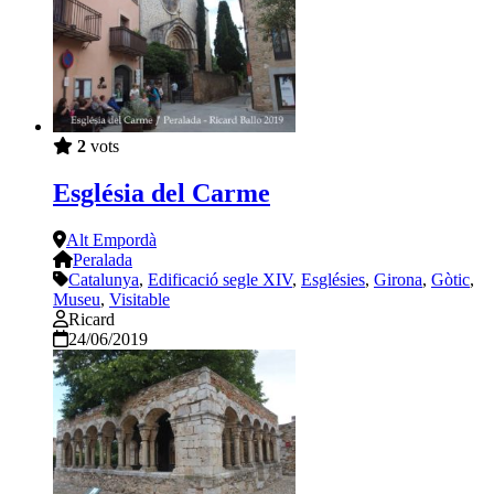
2
vots
Església del Carme
Alt Empordà
Peralada
Catalunya
,
Edificació segle XIV
,
Esglésies
,
Girona
,
Gòtic
,
Museu
,
Visitable
Ricard
24/06/2019