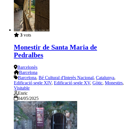
3
vots
Monestir de Santa Maria de
Pedralbes
Barcelonès
Barcelona
Barcelona
,
Bé Cultural d'Interès Nacional
,
Catalunya
,
Edificació segle XIV
,
Edificació segle XV
,
Gòtic
,
Monestirs
,
Visitable
Enric
04/05/2025