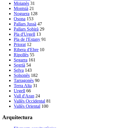
Moianès
31
Montsià
21
Noguera
128
Osona
153
Pallars Jussà
47
Pallars Sobirà
29
Pla d'Urgell
13
Pla de l'Estany
91
Priorat
12
Ribera d'Ebre
10
Ripollès
55
Segarra
161
Segrià
54
Selva
143
Solsonès
182
Tarragonès
90
Terra Alta
31
Urgell
66
Vall d'Aran
24
Vallès Occidental
81
Vallès Oriental
100
Arquitectura