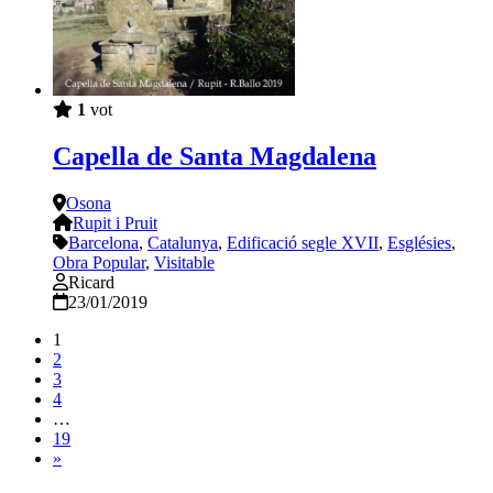
1
vot
Capella de Santa Magdalena
Osona
Rupit i Pruit
Barcelona
,
Catalunya
,
Edificació segle XVII
,
Esglésies
,
Obra Popular
,
Visitable
Ricard
23/01/2019
1
2
3
4
…
19
»