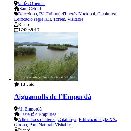
Vallès Oriental
Sant Celoni
Barcelona
,
Bé Cultural d'Interès Nacional
,
Catalunya
,
Edificació segle XII
,
Torres
,
Visitable
Ricard
17/09/2019
12
vots
Aiguamolls de l’Empordà
Alt Empordà
Castelló d'Empúries
Altres llocs d'interès
,
Catalunya
,
Edificació segle XX
,
Girona
,
Parc Natural
,
Visitable
Ricard