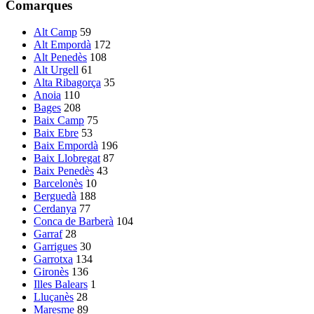
Comarques
Alt Camp
59
Alt Empordà
172
Alt Penedès
108
Alt Urgell
61
Alta Ribagorça
35
Anoia
110
Bages
208
Baix Camp
75
Baix Ebre
53
Baix Empordà
196
Baix Llobregat
87
Baix Penedès
43
Barcelonès
10
Berguedà
188
Cerdanya
77
Conca de Barberà
104
Garraf
28
Garrigues
30
Garrotxa
134
Gironès
136
Illes Balears
1
Lluçanès
28
Maresme
89