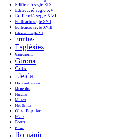
Edificació segle XIX
Edificació segle XV
Edificació segle XVI
Edificació segle XVII
Edificació segle XVIII
Edificació segle XX
Ermites
Esglésies
Gastronomia
Girona
Gòtic
Lleida
Llocs amb encant
Monestirs
Muralles
Museu
Més Bonics
Obra Popular
Palaus
Ponts
Pícnic
Romànic