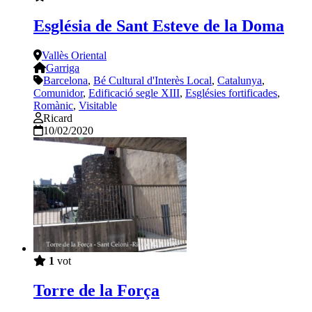
Església de Sant Esteve de la Doma
Vallès Oriental
Garriga
Barcelona
,
Bé Cultural d'Interès Local
,
Catalunya
,
Comunidor
,
Edificació segle XIII
,
Esglésies fortificades
,
Romànic
,
Visitable
Ricard
10/02/2020
1
vot
Torre de la Força