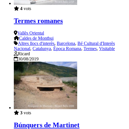
4
vots
Termes romanes
Vallès Oriental
Caldes de Montbui
Altres llocs d'interès
,
Barcelona
,
Bé Cultural d'Interès
Nacional
,
Catalunya
,
Època Romana
,
Termes
,
Visitable
Ricard
30/08/2019
3
vots
Búnquers de Martinet