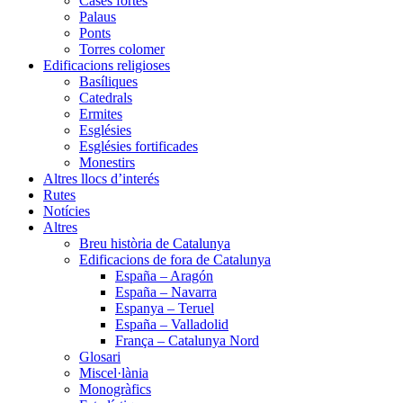
Cases fortes
Palaus
Ponts
Torres colomer
Edificacions religioses
Basíliques
Catedrals
Ermites
Esglésies
Esglésies fortificades
Monestirs
Altres llocs d’interés
Rutes
Notícies
Altres
Breu història de Catalunya
Edificacions de fora de Catalunya
España – Aragón
España – Navarra
Espanya – Teruel
España – Valladolid
França – Catalunya Nord
Glosari
Miscel·lània
Monogràfics