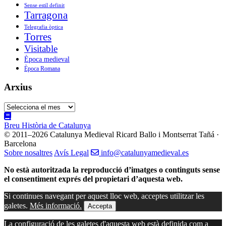
Sense estil definit
Tarragona
Telegrafia òptica
Torres
Visitable
Època medieval
Època Romana
Arxius
Arxius
Breu Història de Catalunya
© 2011–2026 Catalunya Medieval
Ricard Ballo i Montserrat Tañá ·
Barcelona
Sobre nosaltres
Avís Legal
info@catalunyamedieval.es
No està autoritzada la reproducció d’imatges o continguts sense
el consentiment exprés del propietari d’aquesta web.
Si continues navegant per aquest lloc web, acceptes utilitzar les
galetes.
Més informació.
Accepta
La configuració de les galetes d'aquesta web està definida com a