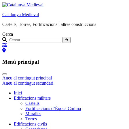
Catalunya Medieval
Castells, Torres, Fortificacions i altres construccions
Cerca
Menú principal
Aneu al contingut principal
Aneu al contingut secundari
Inici
Edificacions militars
Castells
Fortificacions d’Època Carlina
Muralles
Torres
Edificacions civils