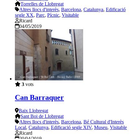
Torrelles de Llobregat
Altres llocs d'interès
,
Barcelona
,
Catalunya
,
Edificació
segle XX
,
Parc
,
Pícnic
,
Visitable
Ricard
04/05/2019
3
vots
Can Barraquer
Baix Llobregat
Sant Boi de Llobregat
Altres llocs d'interès
,
Barcelona
,
Bé Cultural d'Interès
Local
,
Catalunya
,
Edificació segle XIV
,
Museu
,
Visitable
Ricard
20/04/2019