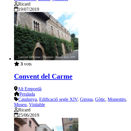
Ricard
19/07/2019
3
vots
Convent del Carme
Alt Empordà
Peralada
Catalunya
,
Edificació segle XIV
,
Girona
,
Gòtic
,
Monestirs
,
Museu
,
Visitable
Ricard
25/06/2019