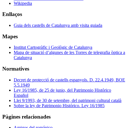
Wikipedia
Enllaços
Guia dels castells de Catalunya amb visita guiada
Mapes
Institut Cartogràfic i Geològic de Catalunya
Mapa de situació d’algunes de les Torres de telegrafia òptica a
Catalunya
Normatives
Decret de protecció de castells espanyols. D. 22.4.1949, BOE
5.5.1949
Ley 16/1985, de 25 de junio, del Patrimonio Histórico
Español
Llei 9/1993, de 30 de setembre, del patrimoni cultural català
Sobre la ley de Patrimonio Histórico. Ley 16/1985
Pàgines relacionades
Amigos del románico