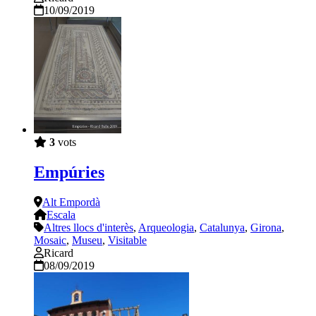
10/09/2019
3
vots
Empúries
Alt Empordà
Escala
Altres llocs d'interès
,
Arqueologia
,
Catalunya
,
Girona
,
Mosaic
,
Museu
,
Visitable
Ricard
08/09/2019