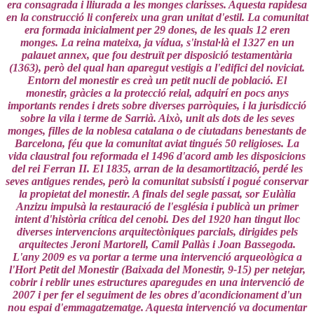
era consagrada i lliurada a les monges clarisses. Aquesta rapidesa
en la construcció li confereix una gran unitat d'estil. La comunitat
era formada inicialme
nt per 29 dones, de les quals 12 eren
monges. La reina mateixa, ja vídua, s'instal·là el 1327 en un
palauet annex, que fou destruït per disposició testamentària
(1363), però del qual han aparegut vestigis a l'edifici del noviciat.
Entorn del monestir es creà un petit nucli de població. El
monestir, gràcies a la protecció reial, adquirí en pocs anys
importants rendes i drets sobre diverses parròquies, i la jurisdicció
sobre la vila i terme de Sarrià. Això, unit als dots de les seves
monges, filles de la noblesa catalana o de ciutadans benestants de
Barcelona, féu que la comunitat aviat tingués 50 religioses. La
vida claustral fou reformada el 1496 d'acord amb les disposicions
del rei Ferran II. El 1835, arran de la desamortització, perdé les
seves antigues rendes, però la comunitat subsistí i pogué conservar
la propietat del monestir. A finals del segle passat, sor Eulàlia
Anzizu impulsà la restauració de l'església i publicà un primer
intent d'història crítica del cenobi. Des del 1920 han tingut lloc
diverses intervencions arquitectòniques parcials, dirigides pels
arquitectes Jeroni Martorell, Camil Pallàs i Joan Bassegoda.
L'any 2009 es va portar a terme una intervenció arqueològica a
l'Hort Petit del Monestir (Baixada del Monestir, 9-15) per netejar,
cobrir i reblir unes estructures aparegudes en una intervenció de
2007 i per fer el seguiment de les obres d'acondicionament d'un
nou espai d'emmagatzematge. Aquesta intervenció va documentar