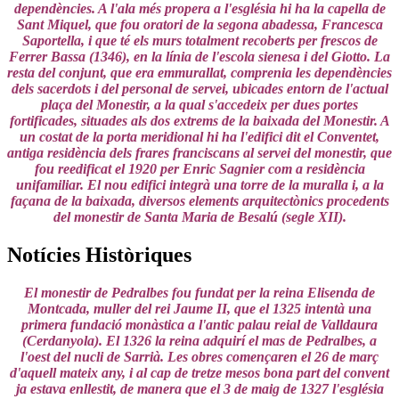
dependències. A l'ala més propera a l'església hi ha la capella de
Sant Miquel, que fou oratori de la segona abadessa, Francesca
Saportella, i que té els murs totalment recoberts per frescos de
Ferrer Bassa (1346), en la línia de l'escola sienesa i del Giotto. La
resta del conjunt, que era emmurallat, comprenia les dependències
dels sacerdots i del personal de servei, ubicades entorn de l'actual
plaça del Monestir, a la qual s'accedeix per dues portes
fortificades, situades als dos extrems de la baixada del Monestir. A
un costat de la porta meridional hi ha l'edifici dit el Conventet,
antiga residència dels frares franciscans al servei del monestir, que
fou reedificat el 1920 per Enric Sagnier com a residència
unifamiliar. El nou edifici integrà una torre de la muralla i, a la
façana de la baixada, diversos elements arquitectònics procedents
del monestir de Santa Maria de Besalú (segle XII).
Notícies Històriques
El monestir de Pedralbes fou fundat per la reina Elisenda de
Montcada, muller del rei Jaume II, que el 1325 intentà una
primera fundació monàstica a l'antic palau reial de Valldaura
(Cerdanyola). El 1326 la reina adquirí el mas de Pedralbes, a
l'oest del nucli de Sarrià. Les obres començaren el 26 de març
d'aquell mateix any, i al cap de tretze mesos bona part del convent
ja estava enllestit, de manera que el 3 de maig de 1327 l'església