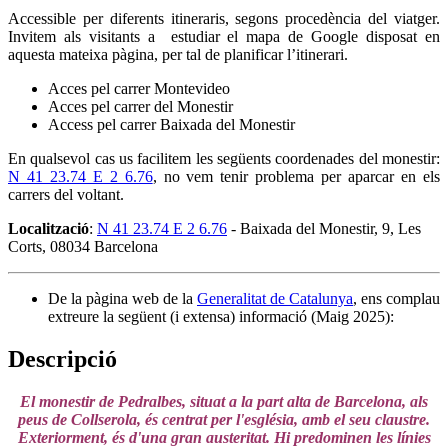
Accessible per diferents itineraris, segons procedència del viatger.
Invitem als visitants a estudiar el mapa de Google disposat en
aquesta mateixa pàgina, per tal de planificar l’itinerari.
Acces pel carrer Montevideo
Acces pel carrer del Monestir
Access pel carrer Baixada del Monestir
En qualsevol cas us facilitem les següents coordenades del monestir:
N 41 23.74 E 2 6.76
, no vem tenir problema per aparcar en els
carrers del voltant.
Localització
:
N 41 23.74 E 2 6.76
- Baixada del Monestir, 9, Les
Corts, 08034 Barcelona
De la pàgina web de la
Generalitat de Catalunya
, ens complau
extreure la següent (i extensa) informació (Maig 2025):
Descripció
El monestir de Pedralbes, situat a la part alta de Barcelona, als
peus de Collserola, és centrat per l'església, amb el seu claustre.
Exteriorment, és d'una gran austeritat. Hi predominen les línies