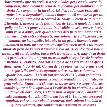
horitzontals, que no arriben a ser tallades per l'esvelta torre del
campanar, dividit -com la resta de la façana- per motllures. A la
dreta del campanar hi ha el portal d'entrada, amb brancals i
arquivoltes en degradació, llinda i timpà, tot ell emmarcat per un
arc més apuntat, amb decoració de calats i l'escut de la reina
Elisenda. L'interior és de nau única, de 12 m d'amplada, i absis
poligonal d
e set panys. La nau és dividida en set trams, coberts
amb volta d'ogiva, dels quals els tres dels peus són destinats a
clausura. Entre els contraforts, que sobresurten a l'exterior per
damunt de les capelles laterals, hi ha grans finestrals que
il·luminen la nau, mentre que les capelles tenen òculs i un rosetó
situat als peus de la nau il·lumina el cor alt. Al centre de la nau hi
ha un petit cor de pedra, bastit pels franciscans. Al mur de la dreta
del presbiteri hi ha un gran arcosoli amb el sepulcre de la reina
Elisenda. El claustre, adossat a migdia de l'església, és de grans
dimensions (40 x 40 m). Consta de tres pisos, els dos primers del
segle XIV, amb arcs apuntats sobre esveltes columnes
quadrilobulades. El pis alt fou acabat el 1512, amb columnes
prismàtiques sobre les quals recolza la teulada, amb un ràfec de
gran volada. Entorn del claustre hi ha les diverses dependències
monàstiques: a l'ala oposada a l'església hi ha el refetor, a la de
muntanya els dormitoris, i a la de mar la infermeria, l'abadia i la
sala capitular. Aquesta última, bastida el 1419, forma un espai
quadrat, cobert amb volta de creueria, amb solana i teulada a
quatre vessants, que sobresurt per damunt de les altres