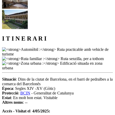
I T I N E R A R I
Situació
: Dins de la ciutat de Barcelona, en el barri de pedralbes a la
comarca del Barcelonés
Època
: Segles XIV -XV (Gòtic)
Protecció
:
BCIN
- Generalitat de Catalunya
Estat
: En molt bon estat. Visitable
Altres noms
: --
Accés - Visitat el 4/05/2025: