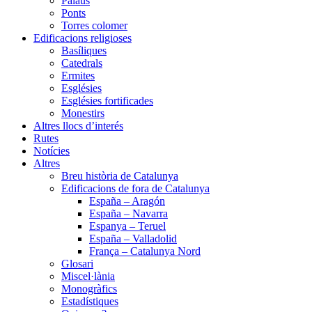
Palaus
Ponts
Torres colomer
Edificacions religioses
Basíliques
Catedrals
Ermites
Esglésies
Esglésies fortificades
Monestirs
Altres llocs d’interés
Rutes
Notícies
Altres
Breu història de Catalunya
Edificacions de fora de Catalunya
España – Aragón
España – Navarra
Espanya – Teruel
España – Valladolid
França – Catalunya Nord
Glosari
Miscel·lània
Monogràfics
Estadístiques