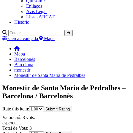
Qui som ?
Enllaços
Avis Legal
Llistat ARCAT
Històric
Cerca avançada
Mapa
Mapa
Barcelonès
Barcelona
monestir
Monestir de Santa Maria de Pedralbes
Monestir de Santa Maria de Pedralbes –
Barcelona / Barcelonès
Rate this item:
Submit Rating
Valoració: 3 vots.
espereu…
Total de Vots: 3