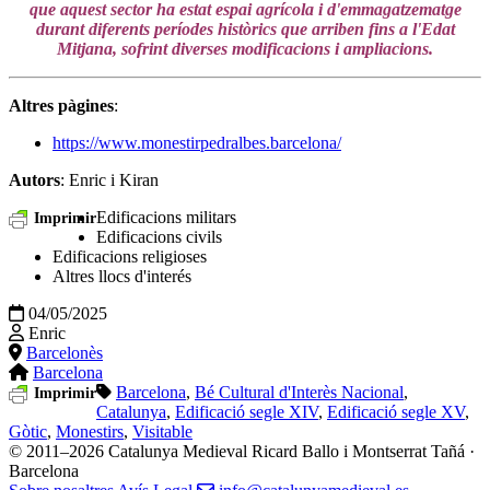
que aquest sector ha estat espai agrícola i d'emmagatzematge
durant diferents períodes històrics que arriben fins a l'Edat
Mitjana, sofrint diverses modificacions i ampliacions.
Altres pàgines
:
https://www.monestirpedralbes.barcelona/
Autors
: Enric i Kiran
Edificacions militars
Imprimir
Edificacions civils
Edificacions religioses
Altres llocs d'interés
04/05/2025
Enric
Barcelonès
Barcelona
Barcelona
,
Bé Cultural d'Interès Nacional
,
Imprimir
Catalunya
,
Edificació segle XIV
,
Edificació segle XV
,
Gòtic
,
Monestirs
,
Visitable
© 2011–2026 Catalunya Medieval
Ricard Ballo i Montserrat Tañá ·
Barcelona