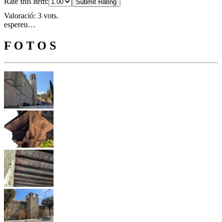
Rate this item:
Submit Rating
Valoració: 3 vots.
espereu…
F O T O S