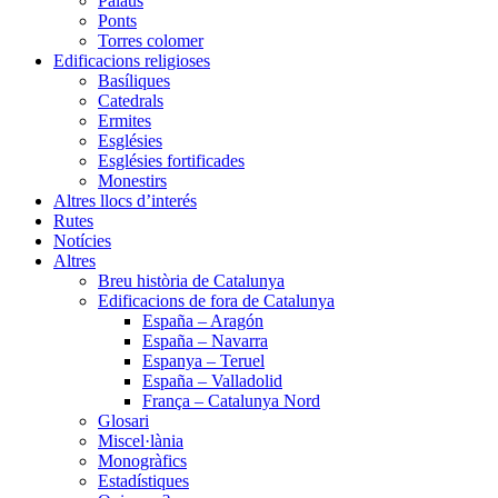
Palaus
Ponts
Torres colomer
Edificacions religioses
Basíliques
Catedrals
Ermites
Esglésies
Esglésies fortificades
Monestirs
Altres llocs d’interés
Rutes
Notícies
Altres
Breu història de Catalunya
Edificacions de fora de Catalunya
España – Aragón
España – Navarra
Espanya – Teruel
España – Valladolid
França – Catalunya Nord
Glosari
Miscel·lània
Monogràfics
Estadístiques