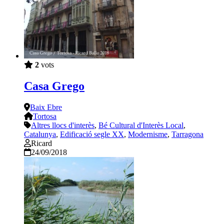
2
vots
Casa Grego
Baix Ebre
Tortosa
Altres llocs d'interès
,
Bé Cultural d'Interès Local
,
Catalunya
,
Edificació segle XX
,
Modernisme
,
Tarragona
Ricard
24/09/2018