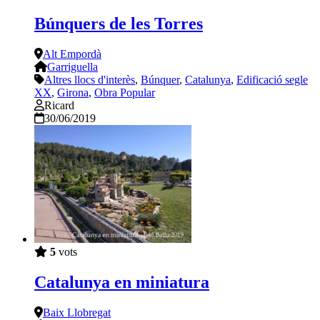
Búnquers de les Torres
Alt Empordà
Garriguella
Altres llocs d'interès
,
Búnquer
,
Catalunya
,
Edificació segle
XX
,
Girona
,
Obra Popular
Ricard
30/06/2019
5
vots
Catalunya en miniatura
Baix Llobregat