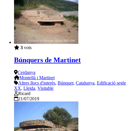
3
vots
Búnquers de Martinet
Cerdanya
Montellà i Martinet
Altres llocs d'interès
,
Búnquer
,
Catalunya
,
Edificació segle
XX
,
Lleida
,
Visitable
Ricard
21/07/2019