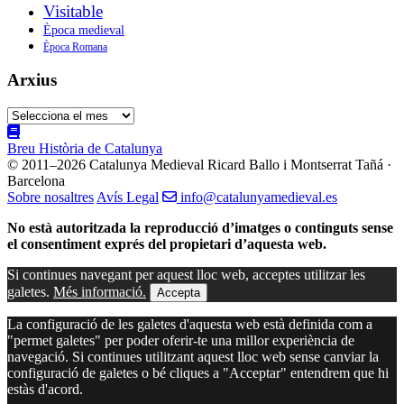
Visitable
Època medieval
Època Romana
Arxius
Arxius
Breu Història de Catalunya
© 2011–2026 Catalunya Medieval
Ricard Ballo i Montserrat Tañá ·
Barcelona
Sobre nosaltres
Avís Legal
info@catalunyamedieval.es
No està autoritzada la reproducció d’imatges o continguts sense
el consentiment exprés del propietari d’aquesta web.
Si continues navegant per aquest lloc web, acceptes utilitzar les
galetes.
Més informació.
Accepta
La configuració de les galetes d'aquesta web està definida com a
"permet galetes" per poder oferir-te una millor experiència de
navegació. Si continues utilitzant aquest lloc web sense canviar la
configuració de galetes o bé cliques a "Acceptar" entendrem que hi
estàs d'acord.