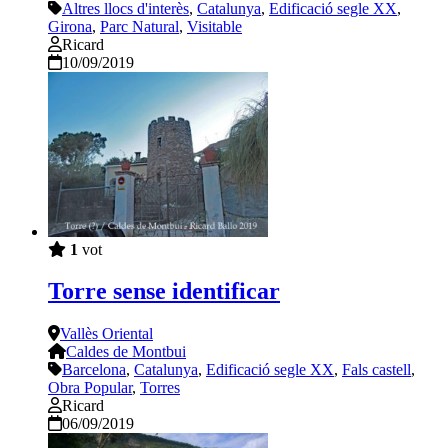
Altres llocs d'interès
,
Catalunya
,
Edificació segle XX
,
Girona
,
Parc Natural
,
Visitable
Ricard
10/09/2019
1
vot
Torre sense identificar
Vallès Oriental
Caldes de Montbui
Barcelona
,
Catalunya
,
Edificació segle XX
,
Fals castell
,
Obra Popular
,
Torres
Ricard
06/09/2019