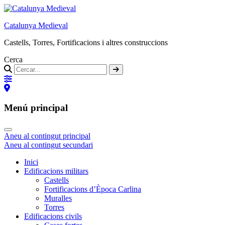
Catalunya Medieval
Castells, Torres, Fortificacions i altres construccions
Cerca
Menú principal
Aneu al contingut principal
Aneu al contingut secundari
Inici
Edificacions militars
Castells
Fortificacions d’Època Carlina
Muralles
Torres
Edificacions civils