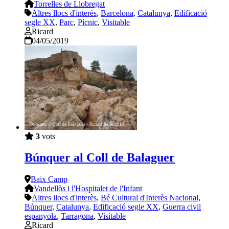
Torrelles de Llobregat
Altres llocs d'interès
,
Barcelona
,
Catalunya
,
Edificació
segle XX
,
Parc
,
Pícnic
,
Visitable
Ricard
04/05/2019
3
vots
Búnquer al Coll de Balaguer
Baix Camp
Vandellòs i l'Hospitalet de l'Infant
Altres llocs d'interès
,
Bé Cultural d'Interès Nacional
,
Búnquer
,
Catalunya
,
Edificació segle XX
,
Guerra civil
espanyola
,
Tarragona
,
Visitable
Ricard