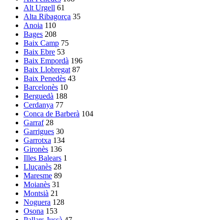
Alt Urgell
61
Alta Ribagorça
35
Anoia
110
Bages
208
Baix Camp
75
Baix Ebre
53
Baix Empordà
196
Baix Llobregat
87
Baix Penedès
43
Barcelonès
10
Berguedà
188
Cerdanya
77
Conca de Barberà
104
Garraf
28
Garrigues
30
Garrotxa
134
Gironès
136
Illes Balears
1
Lluçanès
28
Maresme
89
Moianès
31
Montsià
21
Noguera
128
Osona
153
Pallars Jussà
47