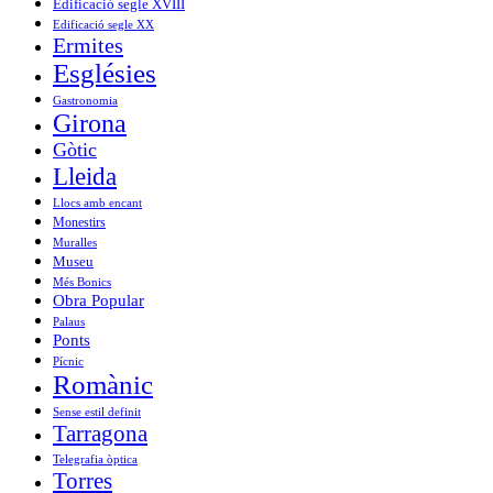
Edificació segle XVIII
Edificació segle XX
Ermites
Esglésies
Gastronomia
Girona
Gòtic
Lleida
Llocs amb encant
Monestirs
Muralles
Museu
Més Bonics
Obra Popular
Palaus
Ponts
Pícnic
Romànic
Sense estil definit
Tarragona
Telegrafia òptica
Torres