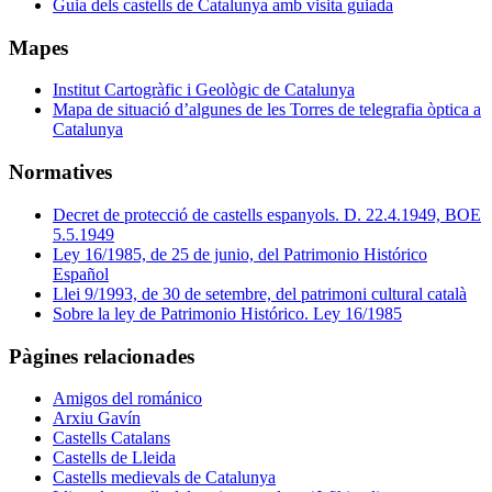
Guia dels castells de Catalunya amb visita guiada
Mapes
Institut Cartogràfic i Geològic de Catalunya
Mapa de situació d’algunes de les Torres de telegrafia òptica a
Catalunya
Normatives
Decret de protecció de castells espanyols. D. 22.4.1949, BOE
5.5.1949
Ley 16/1985, de 25 de junio, del Patrimonio Histórico
Español
Llei 9/1993, de 30 de setembre, del patrimoni cultural català
Sobre la ley de Patrimonio Histórico. Ley 16/1985
Pàgines relacionades
Amigos del románico
Arxiu Gavín
Castells Catalans
Castells de Lleida
Castells medievals de Catalunya