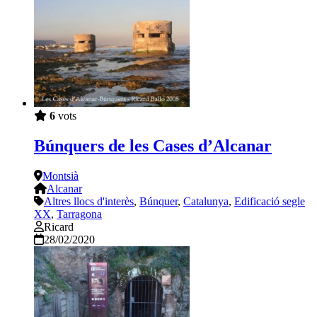
6
vots
Búnquers de les Cases d’Alcanar
Montsià
Alcanar
Altres llocs d'interès
,
Búnquer
,
Catalunya
,
Edificació segle
XX
,
Tarragona
Ricard
28/02/2020