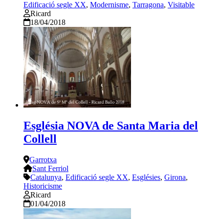
Edificació segle XX
,
Modernisme
,
Tarragona
,
Visitable
Ricard
18/04/2018
Església NOVA de Santa Maria del
Collell
Garrotxa
Sant Ferriol
Catalunya
,
Edificació segle XX
,
Esglésies
,
Girona
,
Historicisme
Ricard
01/04/2018