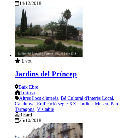
14/12/2018
1
vot
Jardins del Príncep
Baix Ebre
Tortosa
Altres llocs d'interès
,
Bé Cultural d'Interès Local
,
Catalunya
,
Edificació segle XX
,
Jardins
,
Museu
,
Parc
,
Tarragona
,
Visitable
Ricard
25/10/2018