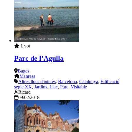
1
vot
Parc de l’Agulla
Bages
Manresa
Altres llocs d'interès
,
Barcelona
,
Catalunya
,
Edificació
segle XX
,
Jardins
,
Llac
,
Parc
,
Visitable
Ricard
09/02/2018