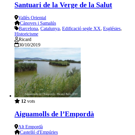
Santuari de la Verge de la Salut
Vallès Oriental
Cànoves i Samalús
Barcelona
,
Catalunya
,
Edificació segle XX
,
Esglésies
,
Historicisme
Ricard
30/10/2019
12
vots
Aiguamolls de l’Empordà
Alt Empordà
Castelló d'Empúries