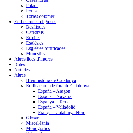
Cases fortes
Palaus
Ponts
Torres colomer
Edificacions religioses
Basíliques
Catedrals
Ermites
Esglésies
Esglésies fortificades
Monestirs
Altres llocs d’interés
Rutes
Notícies
Altres
Breu història de Catalunya
Edificacions de fora de Catalunya
España – Aragón
España – Navarra
Espanya – Teruel
España – Valladolid
França – Catalunya Nord
Glosari
Miscel·lània
Monogràfics