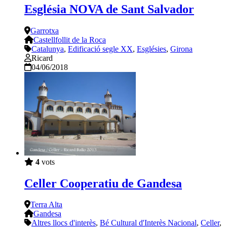
Església NOVA de Sant Salvador
Garrotxa
Castellfollit de la Roca
Catalunya
,
Edificació segle XX
,
Esglésies
,
Girona
Ricard
04/06/2018
4
vots
Celler Cooperatiu de Gandesa
Terra Alta
Gandesa
Altres llocs d'interès
,
Bé Cultural d'Interès Nacional
,
Celler
,