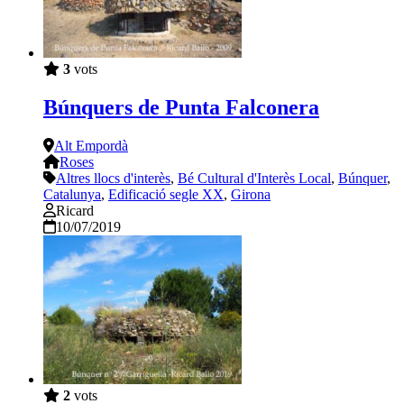
3
vots
Búnquers de Punta Falconera
Alt Empordà
Roses
Altres llocs d'interès
,
Bé Cultural d'Interès Local
,
Búnquer
,
Catalunya
,
Edificació segle XX
,
Girona
Ricard
10/07/2019
2
vots