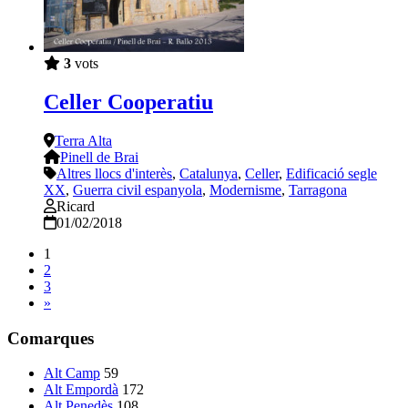
3
vots
Celler Cooperatiu
Terra Alta
Pinell de Brai
Altres llocs d'interès
,
Catalunya
,
Celler
,
Edificació segle
XX
,
Guerra civil espanyola
,
Modernisme
,
Tarragona
Ricard
01/02/2018
1
2
3
»
Comarques
Alt Camp
59
Alt Empordà
172
Alt Penedès
108