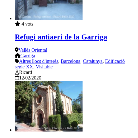
4
vots
Refugi antiaeri de la Garriga
Vallès Oriental
Garriga
Altres llocs d'interès
,
Barcelona
,
Catalunya
,
Edificació
segle XX
,
Visitable
Ricard
12/02/2020