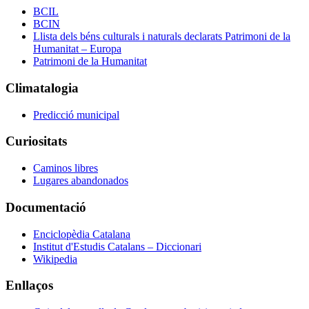
BCIL
BCIN
Llista dels béns culturals i naturals declarats Patrimoni de la
Humanitat – Europa
Patrimoni de la Humanitat
Climatalogia
Predicció municipal
Curiositats
Caminos libres
Lugares abandonados
Documentació
Enciclopèdia Catalana
Institut d'Estudis Catalans – Diccionari
Wikipedia
Enllaços