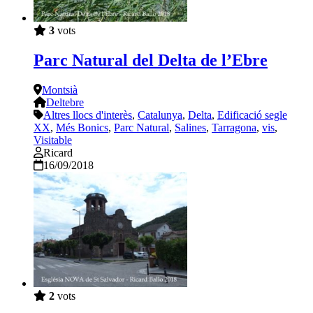
3
vots
Parc Natural del Delta de l’Ebre
Montsià
Deltebre
Altres llocs d'interès
,
Catalunya
,
Delta
,
Edificació segle
XX
,
Més Bonics
,
Parc Natural
,
Salines
,
Tarragona
,
vis
,
Visitable
Ricard
16/09/2018
2
vots