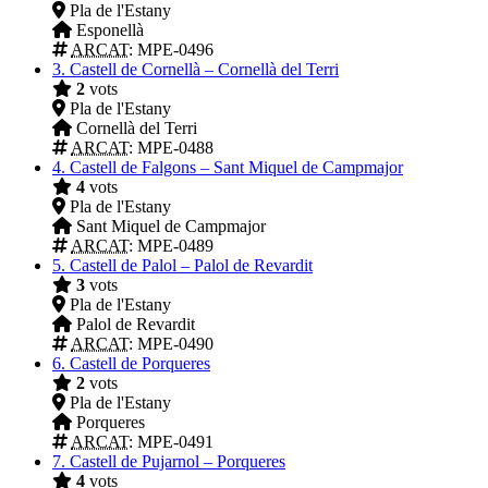
Pla de l'Estany
Esponellà
ARCAT
: MPE-0496
3.
Castell de Cornellà – Cornellà del Terri
2
vots
Pla de l'Estany
Cornellà del Terri
ARCAT
: MPE-0488
4.
Castell de Falgons – Sant Miquel de Campmajor
4
vots
Pla de l'Estany
Sant Miquel de Campmajor
ARCAT
: MPE-0489
5.
Castell de Palol – Palol de Revardit
3
vots
Pla de l'Estany
Palol de Revardit
ARCAT
: MPE-0490
6.
Castell de Porqueres
2
vots
Pla de l'Estany
Porqueres
ARCAT
: MPE-0491
7.
Castell de Pujarnol – Porqueres
4
vots