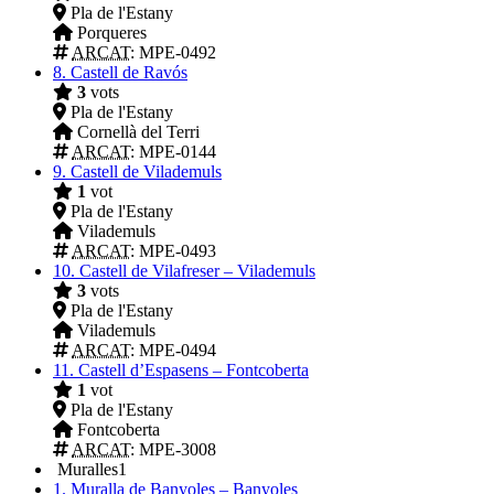
Pla de l'Estany
Porqueres
ARCAT
: MPE-0492
8.
Castell de Ravós
3
vots
Pla de l'Estany
Cornellà del Terri
ARCAT
: MPE-0144
9.
Castell de Vilademuls
1
vot
Pla de l'Estany
Vilademuls
ARCAT
: MPE-0493
10.
Castell de Vilafreser – Vilademuls
3
vots
Pla de l'Estany
Vilademuls
ARCAT
: MPE-0494
11.
Castell d’Espasens – Fontcoberta
1
vot
Pla de l'Estany
Fontcoberta
ARCAT
: MPE-3008
Muralles
1
1.
Muralla de Banyoles – Banyoles