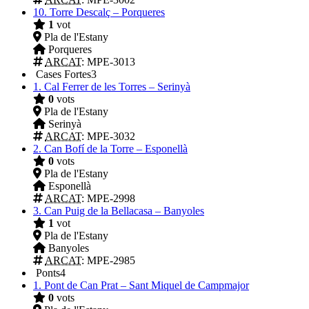
10.
Torre Descalç – Porqueres
1
vot
Pla de l'Estany
Porqueres
ARCAT
: MPE-3013
Cases Fortes
3
1.
Cal Ferrer de les Torres – Serinyà
0
vots
Pla de l'Estany
Serinyà
ARCAT
: MPE-3032
2.
Can Bofí de la Torre – Esponellà
0
vots
Pla de l'Estany
Esponellà
ARCAT
: MPE-2998
3.
Can Puig de la Bellacasa – Banyoles
1
vot
Pla de l'Estany
Banyoles
ARCAT
: MPE-2985
Ponts
4
1.
Pont de Can Prat – Sant Miquel de Campmajor
0
vots