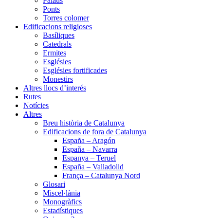
Palaus
Ponts
Torres colomer
Edificacions religioses
Basíliques
Catedrals
Ermites
Esglésies
Esglésies fortificades
Monestirs
Altres llocs d’interés
Rutes
Notícies
Altres
Breu història de Catalunya
Edificacions de fora de Catalunya
España – Aragón
España – Navarra
Espanya – Teruel
España – Valladolid
França – Catalunya Nord
Glosari
Miscel·lània
Monogràfics
Estadístiques