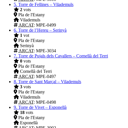
5.
Torre de Fellines – Vilademuls
2
vots
Pla de l'Estany
Vilademuls
ARCAT
: MPE-0499
6.
Torre de l’Hereu – Serinyà
1
vot
Pla de l'Estany
Serinyà
ARCAT
: MPE-3034
7.
Torre de Pujals dels Cavallers – Cornellà del Terri
0
vots
Pla de l'Estany
Cornellà del Terri
ARCAT
: MPE-0497
8.
Torre de Sant Marçal – Vilademuls
3
vots
Pla de l'Estany
Vilademuls
ARCAT
: MPE-0498
9.
Torre de Vivet – Esponellà
18
vots
Pla de l'Estany
Esponellà
ARCAT
: MPE-3002