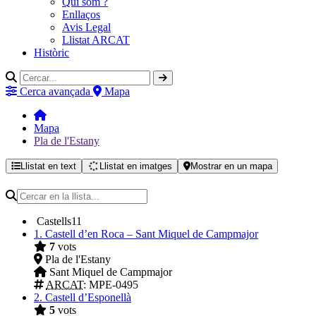
Qui som ?
Enllaços
Avis Legal
Llistat ARCAT
Històric
Cerca avançada
Mapa
Mapa
Pla de l'Estany
Llistat en text
Llistat en imatges
Mostrar en un mapa
Castells
11
1.
Castell d’en Roca – Sant Miquel de Campmajor
7
vots
Pla de l'Estany
Sant Miquel de Campmajor
ARCAT
: MPE-0495
2.
Castell d’Esponellà
5
vots