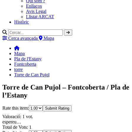
Qui som ?
Enllaços
Avis Legal
Llistat ARCAT
Històric
Cerca avançada
Mapa
Mapa
Pla de l'Estany
Fontcoberta
torre
Torre de Can Pujol
Torre de Can Pujol – Fontcoberta / Pla de
l’Estany
Rate this item:
Submit Rating
Valoració: 1 vot.
espereu…
Total de Vots: 1