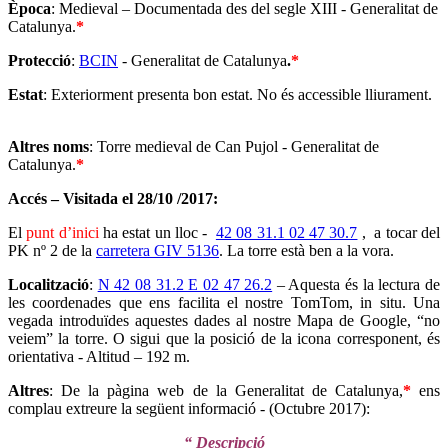
Època
: Medieval – Documentada des del segle XIII - Generalitat de
Catalunya.
*
Protecció
:
BCIN
- Generalitat de Catalunya
.
*
Estat
: Exteriorment presenta bon estat. No és accessible lliurament.
Altres noms
: Torre medieval de Can Pujol - Generalitat de
Catalunya.
*
Accés – Visitada el 28/10 /2017:
El
punt d’inici
ha estat un lloc -
42 08 31.1 02 47 30.7
, a tocar del
PK nº 2 de la
carretera GIV 5136
. La torre està ben a la vora.
Localització
:
N 42 08 31.2 E 02 47 26.2
– Aquesta és la lectura de
les coordenades que ens facilita el nostre TomTom, in situ. Una
vegada introduïdes aquestes dades al nostre Mapa de Google, “no
veiem” la torre. O sigui que la posició de la icona corresponent, és
orientativa - Altitud – 192 m.
Altres
: De la pàgina web de la Generalitat de Catalunya,
*
ens
complau extreure la següent informació - (Octubre 2017):
“ Descripció