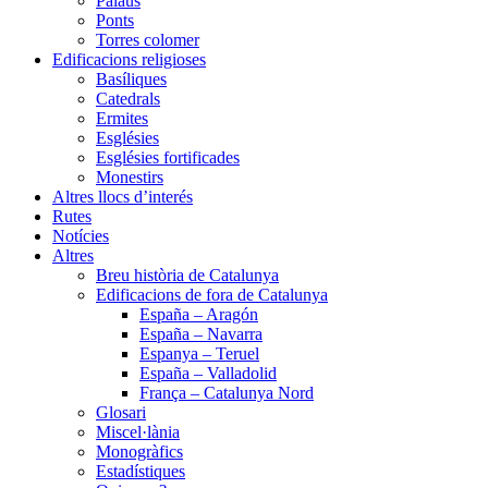
Palaus
Ponts
Torres colomer
Edificacions religioses
Basíliques
Catedrals
Ermites
Esglésies
Esglésies fortificades
Monestirs
Altres llocs d’interés
Rutes
Notícies
Altres
Breu història de Catalunya
Edificacions de fora de Catalunya
España – Aragón
España – Navarra
Espanya – Teruel
España – Valladolid
França – Catalunya Nord
Glosari
Miscel·lània
Monogràfics
Estadístiques