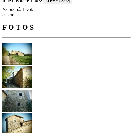
Rate this item:
Submit Rating
Valoració: 1 vot.
espereu…
F O T O S