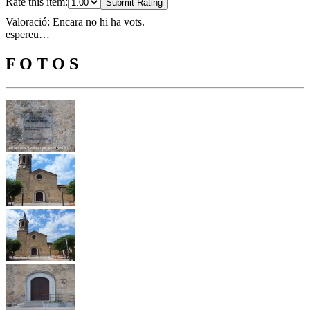
Rate this item:
Submit Rating
Valoració: Encara no hi ha vots.
espereu…
F O T O S