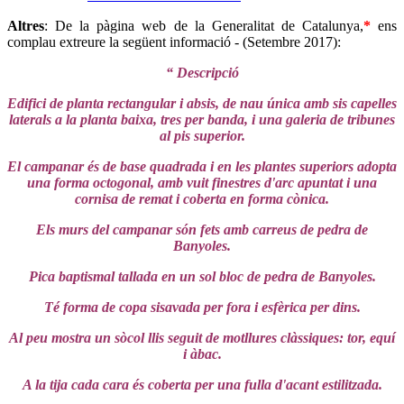
Altres
: De la pàgina web de la Generalitat de Catalunya,
*
ens
complau extreure la següent informació - (Setembre 2017):
“ Descripció
Edifici de planta rectangular i absis, de nau única amb sis capelles
laterals a la planta baixa, tres per banda, i una galeria de tribunes
al pis superior.
El campanar és de base quadrada i en les plantes superiors adopta
una forma octogonal, amb vuit finestres d'arc apuntat i una
cornisa de remat i coberta en forma cònica.
Els murs del campanar són fets amb carreus de pedra de
Banyoles.
Pica baptismal tallada en un sol bloc de pedra de Banyoles.
Té forma de copa sisavada per fora i esfèrica per dins.
Al peu mostra un sòcol llis seguit de motllures clàssiques: tor, equí
i àbac.
A la tija cada cara és coberta per una fulla d'acant estilitzada.