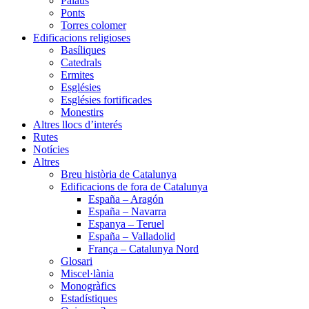
Palaus
Ponts
Torres colomer
Edificacions religioses
Basíliques
Catedrals
Ermites
Esglésies
Esglésies fortificades
Monestirs
Altres llocs d’interés
Rutes
Notícies
Altres
Breu història de Catalunya
Edificacions de fora de Catalunya
España – Aragón
España – Navarra
Espanya – Teruel
España – Valladolid
França – Catalunya Nord
Glosari
Miscel·lània
Monogràfics
Estadístiques