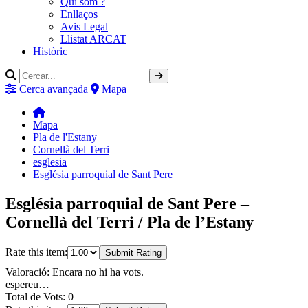
Qui som ?
Enllaços
Avis Legal
Llistat ARCAT
Històric
Cerca avançada
Mapa
Mapa
Pla de l'Estany
Cornellà del Terri
esglesia
Església parroquial de Sant Pere
Església parroquial de Sant Pere –
Cornellà del Terri / Pla de l’Estany
Rate this item:
Submit Rating
Valoració: Encara no hi ha vots.
espereu…
Total de Vots: 0