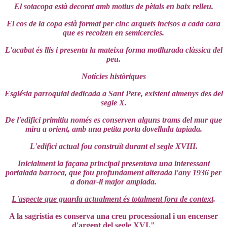
El sotacopa està decorat amb motius de pètals en baix relleu.
El cos de la copa està format per cinc arquets incisos a cada cara
que es recolzen en semicercles.
L'acabat és llis i presenta la mateixa forma motllurada clàssica del
peu.
Notícies històriques
Església parroquial dedicada a Sant Pere, existent almenys des del
segle X.
De l'edifici primitiu només es conserven alguns trams del mur que
mira a orient, amb una petita porta dovellada tapiada.
L'edifici actual fou construït durant el segle XVIII.
Inicialment la façana principal presentava una interessant
portalada barroca, que fou profundament alterada l'any 1936 per
a donar-li major amplada.
L'aspecte que guarda actualment és totalment fora de context
.
A la sagristia es conserva una creu processional i un encenser
d'argent del segle XVI."