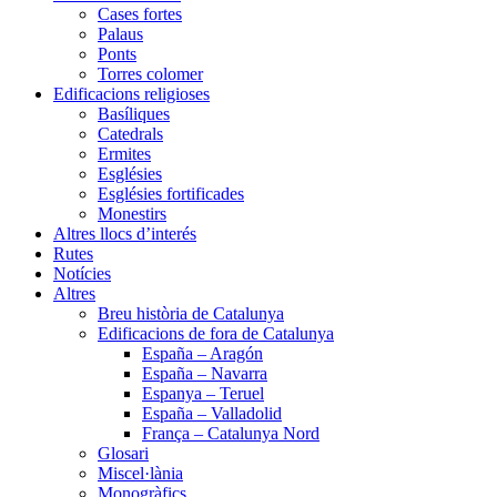
Cases fortes
Palaus
Ponts
Torres colomer
Edificacions religioses
Basíliques
Catedrals
Ermites
Esglésies
Esglésies fortificades
Monestirs
Altres llocs d’interés
Rutes
Notícies
Altres
Breu història de Catalunya
Edificacions de fora de Catalunya
España – Aragón
España – Navarra
Espanya – Teruel
España – Valladolid
França – Catalunya Nord
Glosari
Miscel·lània
Monogràfics