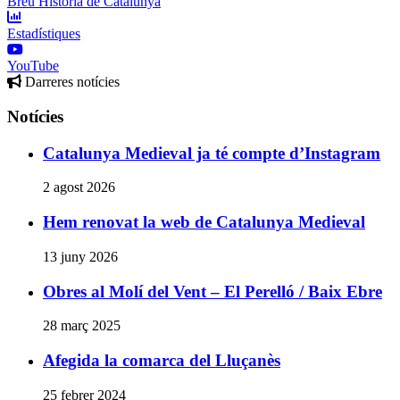
Breu Història de Catalunya
Estadístiques
YouTube
Darreres notícies
Notícies
Catalunya Medieval ja té compte d’Instagram
2 agost 2026
Hem renovat la web de Catalunya Medieval
13 juny 2026
Obres al Molí del Vent – El Perelló / Baix Ebre
28 març 2025
Afegida la comarca del Lluçanès
25 febrer 2024