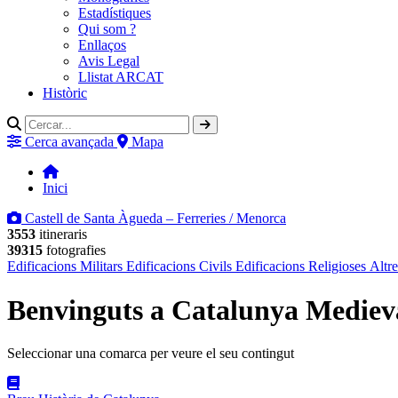
Estadístiques
Qui som ?
Enllaços
Avis Legal
Llistat ARCAT
Històric
Cerca avançada
Mapa
Inici
Castell de Santa Àgueda – Ferreries / Menorca
3553
itineraris
39315
fotografies
Edificacions Militars
Edificacions Civils
Edificacions Religioses
Altre
Benvinguts a Catalunya Mediev
Seleccionar una comarca per veure el seu contingut