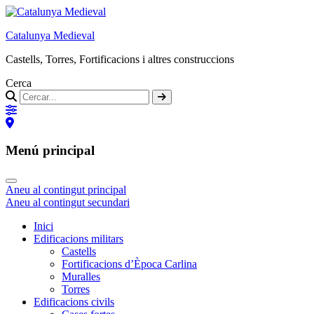
Catalunya Medieval
Castells, Torres, Fortificacions i altres construccions
Cerca
Menú principal
Aneu al contingut principal
Aneu al contingut secundari
Inici
Edificacions militars
Castells
Fortificacions d’Època Carlina
Muralles
Torres
Edificacions civils