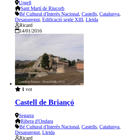
Urgell
Sant Martí de Riucorb
Bé Cultural d'Interès Nacional
,
Castells
,
Catalunya
,
Desaparegut
,
Edificació segle XIII
,
Lleida
Ricard
14/01/2016
1
vot
Castell de Briançó
Segarra
Ribera d'Ondara
Bé Cultural d'Interès Nacional
,
Castells
,
Catalunya
,
Desaparegut
,
Lleida
Ricard