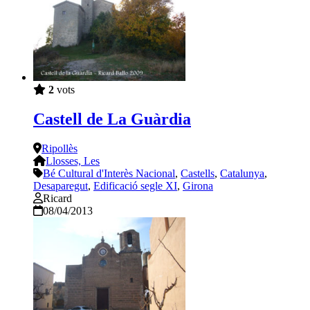
2
vots
Castell de La Guàrdia
Ripollès
Llosses, Les
Bé Cultural d'Interès Nacional
,
Castells
,
Catalunya
,
Desaparegut
,
Edificació segle XI
,
Girona
Ricard
08/04/2013