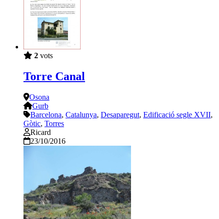
2
vots
Torre Canal
Osona
Gurb
Barcelona
,
Catalunya
,
Desaparegut
,
Edificació segle XVII
,
Gòtic
,
Torres
Ricard
23/10/2016