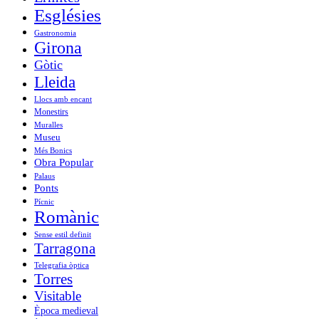
Esglésies
Gastronomia
Girona
Gòtic
Lleida
Llocs amb encant
Monestirs
Muralles
Museu
Més Bonics
Obra Popular
Palaus
Ponts
Pícnic
Romànic
Sense estil definit
Tarragona
Telegrafia òptica
Torres
Visitable
Època medieval