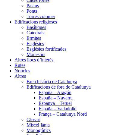
Cases fortes
Palaus
Ponts
Torres colomer
Edificacions religioses
Basíliques
Catedrals
Ermites
Esglésies
Esglésies fortificades
Monestirs
Altres llocs d’interés
Rutes
Notícies
Altres
Breu història de Catalunya
Edificacions de fora de Catalunya
España – Aragón
España – Navarra
Espanya – Teruel
España – Valladolid
França – Catalunya Nord
Glosari
Miscel·lània
Monogràfics