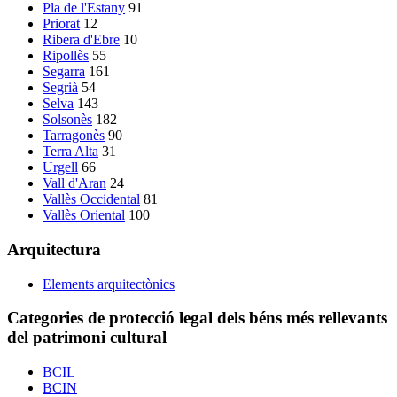
Pla de l'Estany
91
Priorat
12
Ribera d'Ebre
10
Ripollès
55
Segarra
161
Segrià
54
Selva
143
Solsonès
182
Tarragonès
90
Terra Alta
31
Urgell
66
Vall d'Aran
24
Vallès Occidental
81
Vallès Oriental
100
Arquitectura
Elements arquitectònics
Categories de protecció legal dels béns més rellevants
del patrimoni cultural
BCIL
BCIN