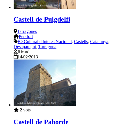
Castell de Puigdelfí
Tarragonès
Perafort
Bé Cultural d'Interès Nacional
,
Castells
,
Catalunya
,
Desaparegut
,
Tarragona
Ricard
14/02/2013
2
vots
Castell de Paborde