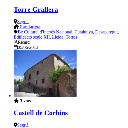
Torre Grallera
Segrià
Torrefarrera
Bé Cultural d'Interès Nacional
,
Catalunya
,
Desaparegut
,
Edificació segle XII
,
Lleida
,
Torres
Ricard
05/06/2013
3
vots
Castell de Corbins
Segrià