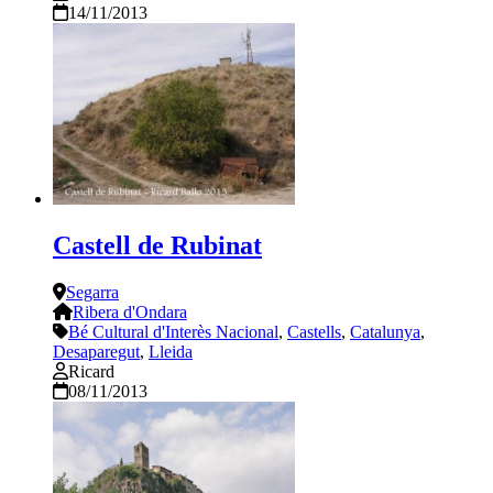
14/11/2013
Castell de Rubinat
Segarra
Ribera d'Ondara
Bé Cultural d'Interès Nacional
,
Castells
,
Catalunya
,
Desaparegut
,
Lleida
Ricard
08/11/2013