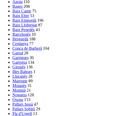
Anoia
110
Bages
208
Baix Camp
75
Baix Ebre
53
Baix Empordà
196
Baix Llobregat
87
Baix Penedès
43
Barcelonès
10
Berguedà
188
Cerdanya
77
Conca de Barberà
104
Garraf
28
Garrigues
30
Garrotxa
134
Gironès
136
Illes Balears
1
Lluçanès
28
Maresme
89
Moianès
31
Montsià
21
Noguera
128
Osona
153
Pallars Jussà
47
Pallars Sobirà
29
Pla d'Urgell
13