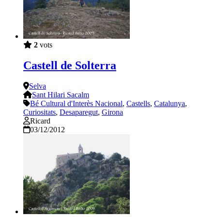
2
vots
Castell de Solterra
Selva
Sant Hilari Sacalm
Bé Cultural d'Interès Nacional
,
Castells
,
Catalunya
,
Curiositats
,
Desaparegut
,
Girona
Ricard
03/12/2012