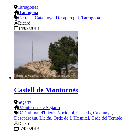
Tarragonès
Tarragona
Castells
,
Catalunya
,
Desaparegut
,
Tarragona
Ricard
14/02/2013
Castell de Montornès
Segarra
Montornès de Segarra
Bé Cultural d'Interès Nacional
,
Castells
,
Catalunya
,
Desaparegut
,
Lleida
,
Orde de L'Hospital
,
Orde del Temple
Ricard
07/02/2013