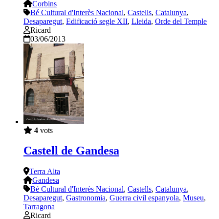
Corbins
Bé Cultural d'Interès Nacional
,
Castells
,
Catalunya
,
Desaparegut
,
Edificació segle XII
,
Lleida
,
Orde del Temple
Ricard
03/06/2013
4
vots
Castell de Gandesa
Terra Alta
Gandesa
Bé Cultural d'Interès Nacional
,
Castells
,
Catalunya
,
Desaparegut
,
Gastronomia
,
Guerra civil espanyola
,
Museu
,
Tarragona
Ricard