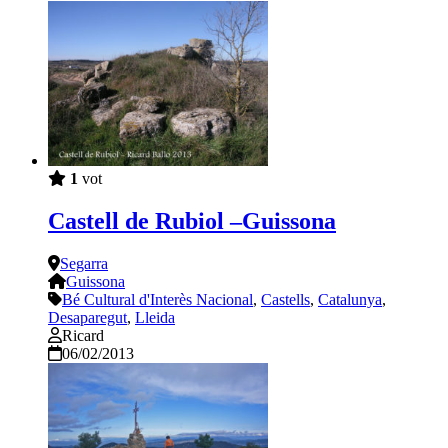
1
vot
Castell de Rubiol –Guissona
Segarra
Guissona
Bé Cultural d'Interès Nacional
,
Castells
,
Catalunya
,
Desaparegut
,
Lleida
Ricard
06/02/2013