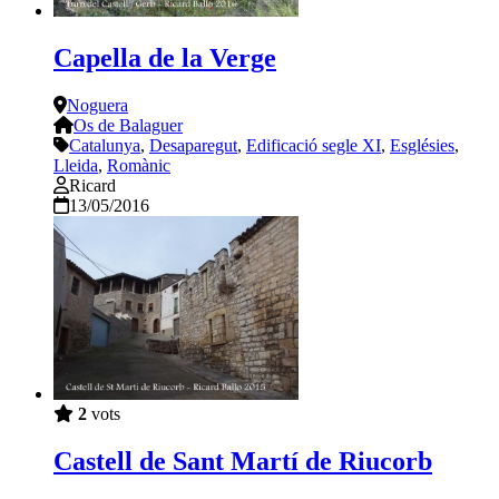
Capella de la Verge
Noguera
Os de Balaguer
Catalunya
,
Desaparegut
,
Edificació segle XI
,
Esglésies
,
Lleida
,
Romànic
Ricard
13/05/2016
2
vots
Castell de Sant Martí de Riucorb