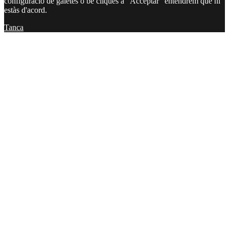
configuració de galetes o bé cliques a "Acceptar" entendrem que hi
estàs d'acord.
Tanca