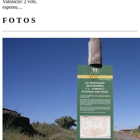
Valoració: 2 vots.
espereu…
F O T O S