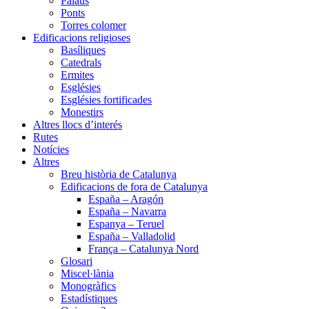
Palaus
Ponts
Torres colomer
Edificacions religioses
Basíliques
Catedrals
Ermites
Esglésies
Esglésies fortificades
Monestirs
Altres llocs d’interés
Rutes
Notícies
Altres
Breu història de Catalunya
Edificacions de fora de Catalunya
España – Aragón
España – Navarra
Espanya – Teruel
España – Valladolid
França – Catalunya Nord
Glosari
Miscel·lània
Monogràfics
Estadístiques