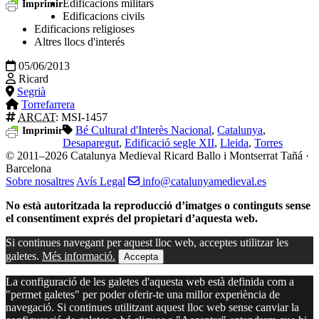
Edificacions militars
Imprimir
Edificacions civils
Edificacions religioses
Altres llocs d'interés
05/06/2013
Ricard
Segrià
Torrefarrera
ARCAT
: MSI-1457
Bé Cultural d'Interès Nacional
,
Catalunya
,
Imprimir
Desaparegut
,
Edificació segle XII
,
Lleida
,
Torres
© 2011–2026 Catalunya Medieval
Ricard Ballo i Montserrat Tañá ·
Barcelona
Sobre nosaltres
Avís Legal
info@catalunyamedieval.es
No està autoritzada la reproducció d’imatges o continguts sense
el consentiment exprés del propietari d’aquesta web.
Si continues navegant per aquest lloc web, acceptes utilitzar les
galetes.
Més informació.
Accepta
La configuració de les galetes d'aquesta web està definida com a
"permet galetes" per poder oferir-te una millor experiència de
navegació. Si continues utilitzant aquest lloc web sense canviar la