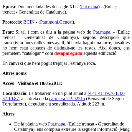
Època
: Documentada des del segle XII - (
Pat.mapa
) - (Enllaç
trencat - Generalitat de Catalunya).
Protecció
:
BCIN
- (
Patrimoni.Gencat
).
Estat
: Si tal i com es diu a la pàgina web de
Pat.mapa
, - (Enllaç
trencat - Generalitat de Catalunya), segons descripció que
transcrivim unes ratlles més avall, hi havia hagut una torre, nosaltres
no hem estat capaços de distingir-ne les restes. Així doncs, ens
permetem “catalogar “ com
desapareguda
aquesta edificació.
En canvi si que hem pogut trepitjar l'estranya roca.
Altres noms
:
Accés - Visitada el 10/05/2013:
Localització
: La trobarem en un punt situat a
N 41 41 19.76 E 00
37 19.87
, a la dreta de la
carretera LP-9221a
(Benavent de Segrià –
Torrefarrera), degudament senyalitzada. Altitud: 223 m.
Altres
:
De la pàgina web
Pat.mapa
, (Enllaç trencat - Generalitat de
Catalunya), ens complau extreure la següent informació (Maig