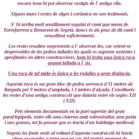
encara hom hi pot observar vestigis de l' antiga vila.
Alguns murs i restes de sitges i ceràmica en son testimonis.
S' hi arriba molt senzillament seguint el camí que mena de
Torrefarrera a Benavent de Segrià, doncs és als peus de dit camí i
senyalitzat suficientment.
Les restes resulten sorprenents a l' observar-les, car veient-se
desproveïdes de les pedres tallades les quals es suposen sostretes i
aprofitades en altres construccions,
hom hi troba una única roca
gegant tallada a l´ ús.
Una roca de tal mida és única a les rodalies a gran distància.
Aquesta roca és un gran bloc de pedra sorrenca d'11 metres de
llargada per 9 metres d'amplada, i 3 metres d'alçada. Constitueix
les restes d'una antiga construcció que dataria entre els segles XII
i XIII.
Pels elements documentals en la part superior del gran
paral·lepípede, entre ells una cisterna amb sobreeixidor, una porta
i uns graons, tot fa pensar que es tracta d'un habitatge medieval.
Segons les fonts orals al voltant d'aquesta construcció hi havia
sitges excavades a terra que en cas del mateix moment de