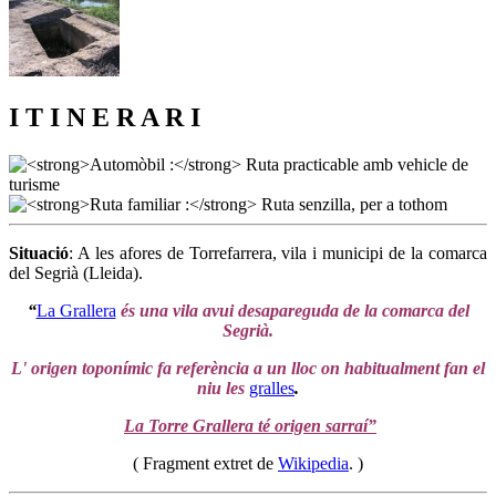
I T I N E R A R I
Situació
: A les afores de Torrefarrera, vila i municipi de la comarca
del Segrià (Lleida).
“
La Grallera
és una vila avui desapareguda de la comarca del
Segrià.
L' origen toponímic fa referència a un lloc on habitualment fan el
niu les
gralles
.
La Torre Grallera té origen sarraí”
( Fragment extret de
Wikipedia
. )