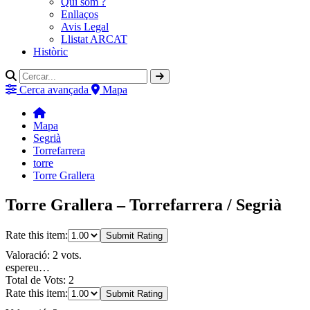
Qui som ?
Enllaços
Avis Legal
Llistat ARCAT
Històric
Cerca avançada
Mapa
Mapa
Segrià
Torrefarrera
torre
Torre Grallera
Torre Grallera – Torrefarrera / Segrià
Rate this item:
Submit Rating
Valoració: 2 vots.
espereu…
Total de Vots: 2
Rate this item:
Submit Rating