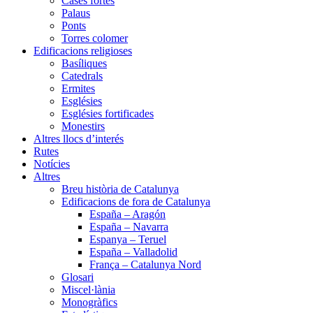
Cases fortes
Palaus
Ponts
Torres colomer
Edificacions religioses
Basíliques
Catedrals
Ermites
Esglésies
Esglésies fortificades
Monestirs
Altres llocs d’interés
Rutes
Notícies
Altres
Breu història de Catalunya
Edificacions de fora de Catalunya
España – Aragón
España – Navarra
Espanya – Teruel
España – Valladolid
França – Catalunya Nord
Glosari
Miscel·lània
Monogràfics