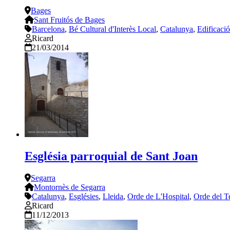
Bages
Sant Fruitós de Bages
Barcelona
,
Bé Cultural d'Interès Local
,
Catalunya
,
Edificaci
Ricard
21/03/2014
Església parroquial de Sant Joan
Segarra
Montornès de Segarra
Catalunya
,
Esglésies
,
Lleida
,
Orde de L'Hospital
,
Orde del T
Ricard
11/12/2013