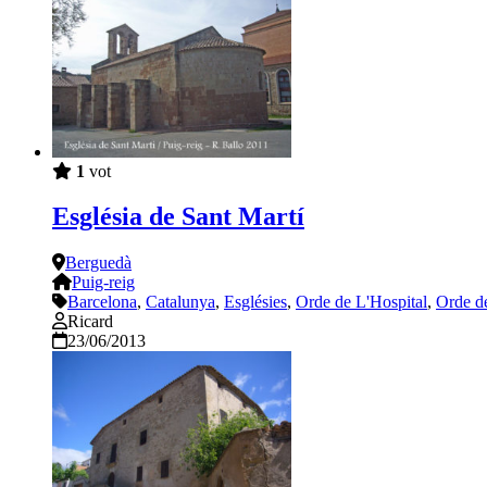
1
vot
Església de Sant Martí
Berguedà
Puig-reig
Barcelona
,
Catalunya
,
Esglésies
,
Orde de L'Hospital
,
Orde d
Ricard
23/06/2013