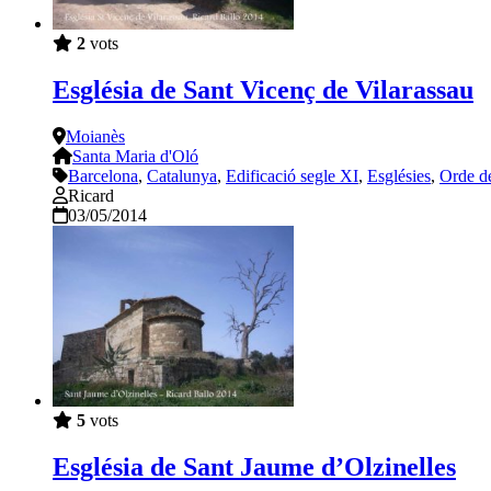
2
vots
Església de Sant Vicenç de Vilarassau
Moianès
Santa Maria d'Oló
Barcelona
,
Catalunya
,
Edificació segle XI
,
Esglésies
,
Orde d
Ricard
03/05/2014
5
vots
Església de Sant Jaume d’Olzinelles