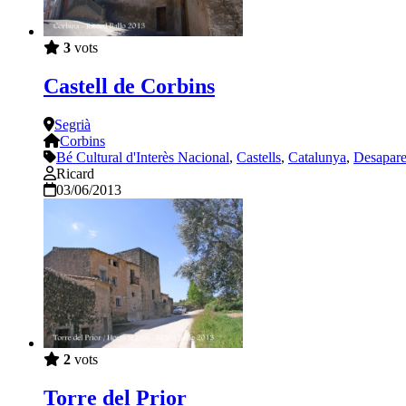
3
vots
Castell de Corbins
Segrià
Corbins
Bé Cultural d'Interès Nacional
,
Castells
,
Catalunya
,
Desapare
Ricard
03/06/2013
2
vots
Torre del Prior