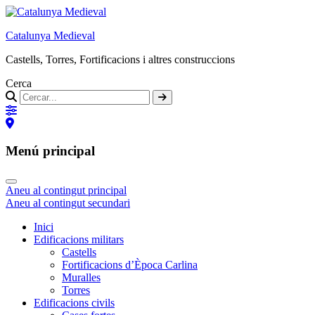
Catalunya Medieval
Castells, Torres, Fortificacions i altres construccions
Cerca
Menú principal
Aneu al contingut principal
Aneu al contingut secundari
Inici
Edificacions militars
Castells
Fortificacions d’Època Carlina
Muralles
Torres
Edificacions civils