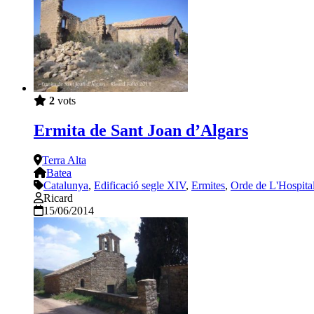
2
vots
Ermita de Sant Joan d’Algars
Terra Alta
Batea
Catalunya
,
Edificació segle XIV
,
Ermites
,
Orde de L'Hospita
Ricard
15/06/2014