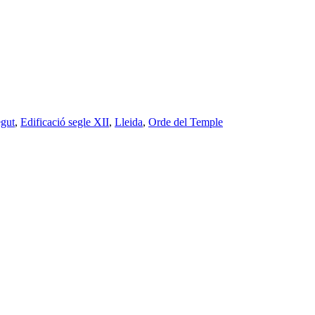
gut
,
Edificació segle XII
,
Lleida
,
Orde del Temple