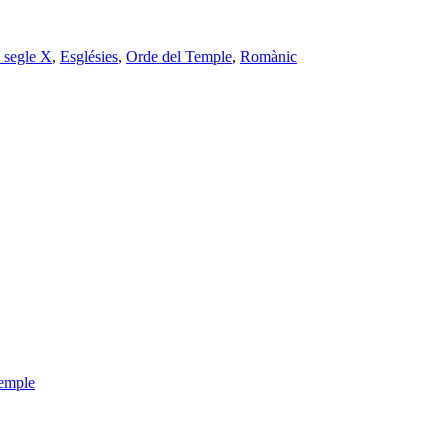
ó segle X
,
Esglésies
,
Orde del Temple
,
Romànic
emple