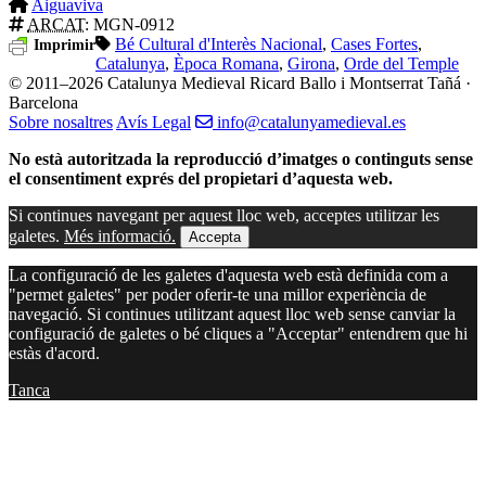
Aiguaviva
ARCAT
: MGN-0912
Bé Cultural d'Interès Nacional
,
Cases Fortes
,
Imprimir
Catalunya
,
Època Romana
,
Girona
,
Orde del Temple
© 2011–2026 Catalunya Medieval
Ricard Ballo i Montserrat Tañá ·
Barcelona
Sobre nosaltres
Avís Legal
info@catalunyamedieval.es
No està autoritzada la reproducció d’imatges o continguts sense
el consentiment exprés del propietari d’aquesta web.
Si continues navegant per aquest lloc web, acceptes utilitzar les
galetes.
Més informació.
Accepta
La configuració de les galetes d'aquesta web està definida com a
"permet galetes" per poder oferir-te una millor experiència de
navegació. Si continues utilitzant aquest lloc web sense canviar la
configuració de galetes o bé cliques a "Acceptar" entendrem que hi
estàs d'acord.
Tanca