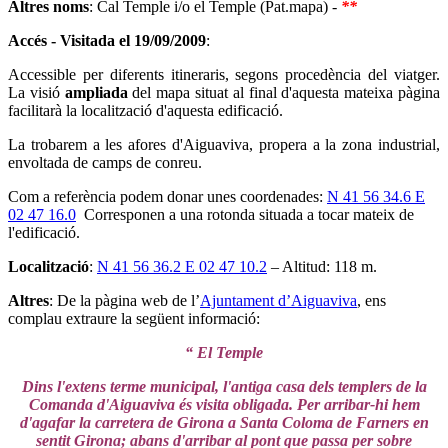
Altres noms
: Cal Temple i/o el Temple (Pat.mapa) -
**
Accés - Visitada el 19/09/2009
:
Accessible per diferents itineraris, segons procedència del viatger.
La visió
ampliada
del mapa situat al final d'aquesta mateixa pàgina
facilitarà la localització d'aquesta edificació.
La trobarem a les afores d'Aiguaviva, propera a la zona industrial,
envoltada de camps de conreu.
Com a referència podem donar unes coordenades:
N 41 56 34.6 E
02 47 16.0
Corresponen a una rotonda situada a tocar mateix de
l'edificació.
Localització
:
N 41 56 36.2 E 02 47 10.2
– Altitud: 118 m.
Altres
: De la pàgina web de l’
Ajuntament d’Aiguaviva
, ens
complau extraure la següent informació:
“ El Temple
Dins l'extens terme municipal, l'antiga casa dels templers de la
Comanda d'Aiguaviva és visita obligada. Per arribar-hi hem
d'agafar la carretera de Girona a Santa Coloma de Farners en
sentit Girona; abans d'arribar al pont que passa per sobre