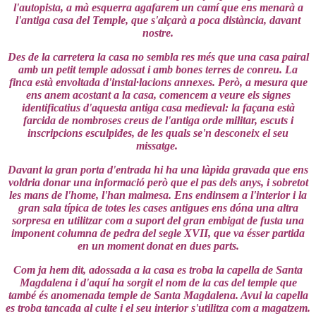
l'autopista, a mà esquerra agafarem un camí que ens menarà a
l'antiga casa del Temple, que s'alçarà a poca distància, davant
nostre.
Des de la carretera la casa no sembla res més que una casa pairal
amb un petit temple adossat i amb bones terres de conreu. La
finca està envoltada d'instal·lacions annexes. Però, a mesura que
ens anem acostant a la casa, comencem a veure els signes
identificatius d'aquesta antiga casa medieval: la façana està
farcida de nombroses creus de l'antiga orde militar, escuts i
inscripcions esculpides, de les quals se'n desconeix el seu
missatge.
Davant la gran porta d'entrada hi ha una làpida gravada que ens
voldria donar una informació però que el pas dels anys, i sobretot
les mans de l'home, l'han malmesa. Ens endinsem a l'interior i la
gran sala típica de totes les cases antigues ens dóna una altra
sorpresa en utilitzar com a suport del gran embigat de fusta una
imponent columna de pedra del segle XVII, que va ésser partida
en un moment donat en dues parts.
Com ja hem dit, adossada a la casa es troba la capella de Santa
Magdalena i d'aquí ha sorgit el nom de la cas del temple que
també és anomenada temple de Santa Magdalena. Avui la capella
es troba tancada al culte i el seu interior s'utilitza com a magatzem.