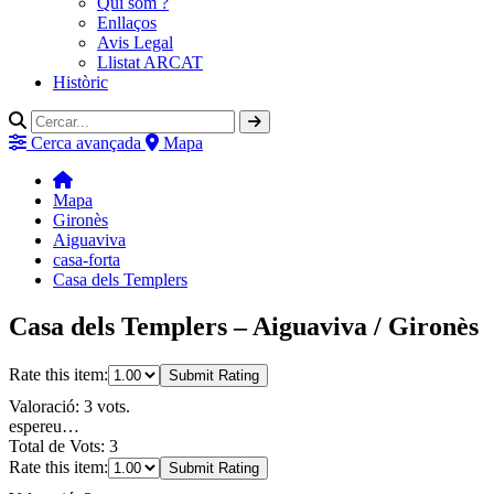
Qui som ?
Enllaços
Avis Legal
Llistat ARCAT
Històric
Cerca avançada
Mapa
Mapa
Gironès
Aiguaviva
casa-forta
Casa dels Templers
Casa dels Templers – Aiguaviva / Gironès
Rate this item:
Submit Rating
Valoració: 3 vots.
espereu…
Total de Vots: 3
Rate this item:
Submit Rating