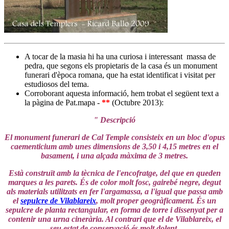
A tocar de la masia hi ha una curiosa i interessant massa de
pedra, que segons els propietaris de la casa és un monument
funerari d'època romana, que ha estat identificat i visitat per
estudiosos del tema.
Corroborant aquesta informació, hem trobat el següent text a
la pàgina de Pat.mapa -
**
(Octubre 2013):
" Descripció
El monument funerari de Cal Temple consisteix en un bloc d'opus
caementicium amb unes dimensions de 3,50 i 4,15 metres en el
basament, i una alçada màxima de 3 metres.
Està construït amb la tècnica de l'encofratge, del que en queden
marques a les parets. És de color molt fosc, gairebé negre, degut
als materials utilitzats en fer l'argamassa, a l'igual que passa amb
el
sepulcre de Vilablareix
, molt proper geogràficament. És un
sepulcre de planta rectangular, en forma de torre i dissenyat per a
contenir una urna cinerària. Al contrari que el de Vilablareix, el
seu estat de conservació és molt dolent.