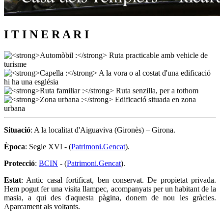
I T I N E R A R I
Situació
: A la localitat d'Aiguaviva (Gironès) – Girona.
Època
: Segle XVI - (
Patrimoni.Gencat
).
Protecció
:
BCIN
- (
Patrimoni.Gencat
).
Estat
: Antic casal fortificat, ben conservat. De propietat privada.
Hem pogut fer una visita llampec, acompanyats per un habitant de la
masia, a qui des d'aquesta pàgina, donem de nou les gràcies.
Aparcament als voltants.