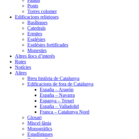
Palaus
Ponts
Torres colomer
Edificacions religioses
Basíliques
Catedrals
Ermites
Esglésies
Esglésies fortificades
Monestirs
Altres llocs d’interés
Rutes
Notícies
Altres
Breu història de Catalunya
Edificacions de fora de Catalunya
España – Aragón
España – Navarra
Espanya – Teruel
España – Valladolid
França – Catalunya Nord
Glosari
Miscel·lània
Monogràfics
Estadístiques