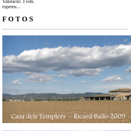
Valoració: 3 vots.
espereu…
F O T O S