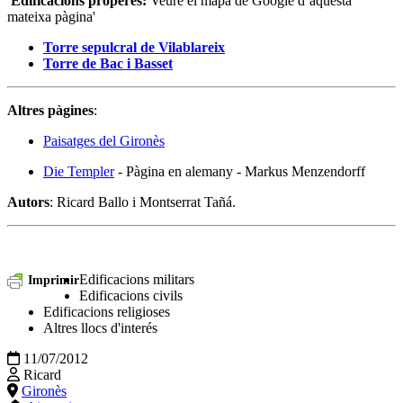
Edificacions properes:
Veure el mapa de Google d’aquesta
mateixa pàgina'
Torre sepulcral de Vilablareix
Torre de Bac i Basset
Altres pàgines
:
Paisatges del Gironès
Die Templer
- Pàgina en alemany - Markus Menzendorff
Autors
: Ricard Ballo i Montserrat Tañá.
Edificacions militars
Imprimir
Edificacions civils
Edificacions religioses
Altres llocs d'interés
11/07/2012
Ricard
Gironès