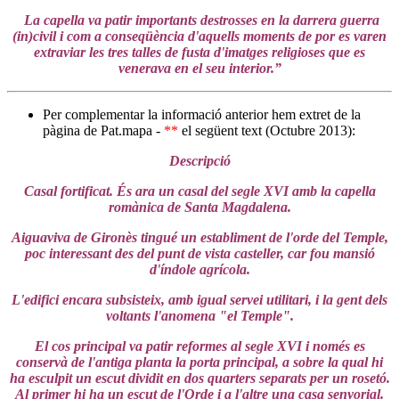
La capella va patir importants destrosses en la darrera guerra
(in)civil i com a conseqüència d'aquells moments de por es varen
extraviar les tres talles de fusta d'imatges religioses que es
venerava en el seu interior.”
Per complementar la informació anterior hem extret de la
pàgina de Pat.mapa -
**
el següent text (Octubre 2013):
Descripció
Casal fortificat. És ara un casal del segle XVI amb la capella
romànica de Santa Magdalena.
Aiguaviva de Gironès tingué un establiment de l'orde del Temple,
poc interessant des del punt de vista casteller, car fou mansió
d'índole agrícola.
L'edifici encara subsisteix, amb igual servei utilitari, i la gent dels
voltants l'anomena "el Temple".
El cos principal va patir reformes al segle XVI i només es
conservà de l'antiga planta la porta principal, a sobre la qual hi
ha esculpit un escut dividit en dos quarters separats per un rosetó.
Al primer hi ha un escut de l'Orde i a l'altre una casa senyorial.