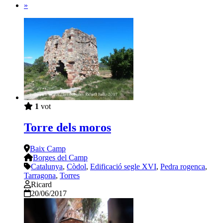
»
1
vot
Torre dels moros
Baix Camp
Borges del Camp
Catalunya
,
Còdol
,
Edificació segle XVI
,
Pedra rogenca
,
Tarragona
,
Torres
Ricard
20/06/2017