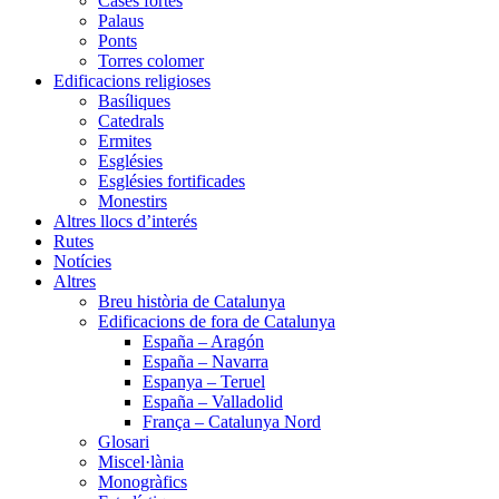
Cases fortes
Palaus
Ponts
Torres colomer
Edificacions religioses
Basíliques
Catedrals
Ermites
Esglésies
Esglésies fortificades
Monestirs
Altres llocs d’interés
Rutes
Notícies
Altres
Breu història de Catalunya
Edificacions de fora de Catalunya
España – Aragón
España – Navarra
Espanya – Teruel
España – Valladolid
França – Catalunya Nord
Glosari
Miscel·lània
Monogràfics