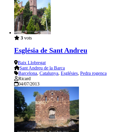
3
vots
Església de Sant Andreu
Baix Llobregat
Sant Andreu de la Barca
Barcelona
,
Catalunya
,
Esglésies
,
Pedra rogenca
Ricard
04/07/2013