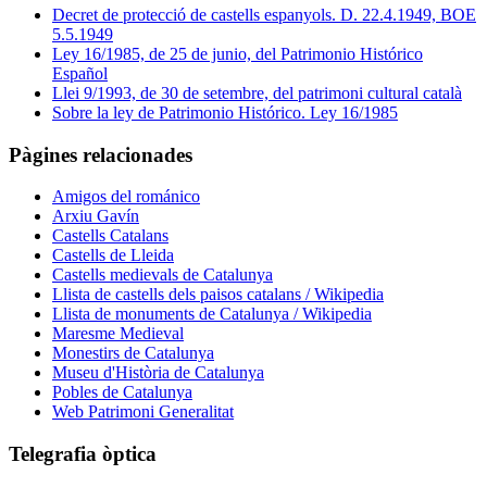
Decret de protecció de castells espanyols. D. 22.4.1949, BOE
5.5.1949
Ley 16/1985, de 25 de junio, del Patrimonio Histórico
Español
Llei 9/1993, de 30 de setembre, del patrimoni cultural català
Sobre la ley de Patrimonio Histórico. Ley 16/1985
Pàgines relacionades
Amigos del románico
Arxiu Gavín
Castells Catalans
Castells de Lleida
Castells medievals de Catalunya
Llista de castells dels paisos catalans / Wikipedia
Llista de monuments de Catalunya / Wikipedia
Maresme Medieval
Monestirs de Catalunya
Museu d'Història de Catalunya
Pobles de Catalunya
Web Patrimoni Generalitat
Telegrafia òptica