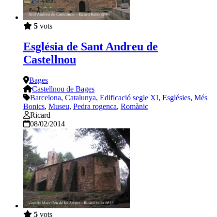
5
vots
Església de Sant Andreu de
Castellnou
Bages
Castellnou de Bages
Barcelona
,
Catalunya
,
Edificació segle XI
,
Esglésies
,
Més
Bonics
,
Museu
,
Pedra rogenca
,
Romànic
Ricard
08/02/2014
5
vots