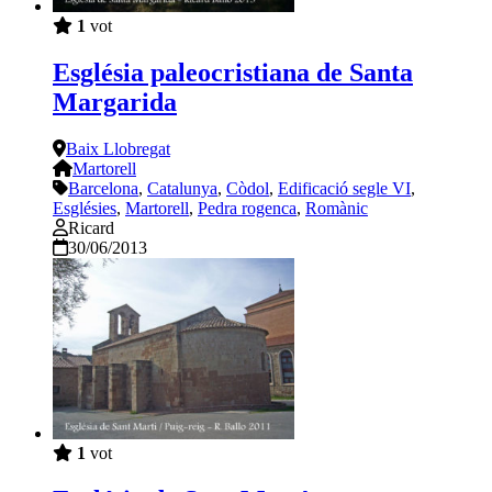
1
vot
Església paleocristiana de Santa
Margarida
Baix Llobregat
Martorell
Barcelona
,
Catalunya
,
Còdol
,
Edificació segle VI
,
Esglésies
,
Martorell
,
Pedra rogenca
,
Romànic
Ricard
30/06/2013
1
vot