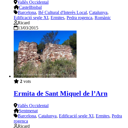
Vallès Occidental
Castellbisbal
Barcelona
,
Bé Cultural d'Interès Local
,
Catalunya
,
Edificació segle XI
,
Ermites
,
Pedra rogenca
,
Romànic
Ricard
13/03/2015
2
vots
Ermita de Sant Miquel de l’Arn
Vallès Occidental
Sentmenat
Barcelona
,
Catalunya
,
Edificació segle XI
,
Ermites
,
Pedra
rogenca
Ricard