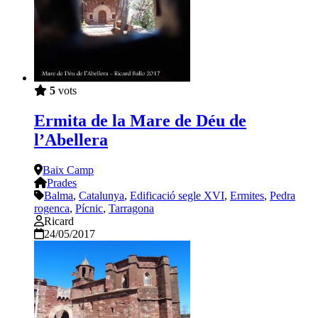
5
vots
Ermita de la Mare de Déu de
l’Abellera
Baix Camp
Prades
Balma
,
Catalunya
,
Edificació segle XVI
,
Ermites
,
Pedra
rogenca
,
Pícnic
,
Tarragona
Ricard
24/05/2017