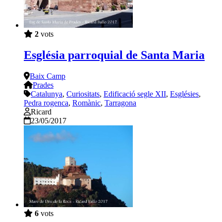
2
vots
Església parroquial de Santa Maria
Baix Camp
Prades
Catalunya
,
Curiositats
,
Edificació segle XII
,
Esglésies
,
Pedra rogenca
,
Romànic
,
Tarragona
Ricard
23/05/2017
6
vots