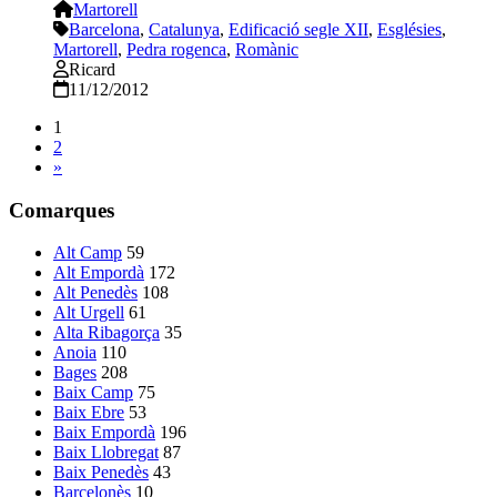
Martorell
Barcelona
,
Catalunya
,
Edificació segle XII
,
Esglésies
,
Martorell
,
Pedra rogenca
,
Romànic
Ricard
11/12/2012
1
2
»
Comarques
Alt Camp
59
Alt Empordà
172
Alt Penedès
108
Alt Urgell
61
Alta Ribagorça
35
Anoia
110
Bages
208
Baix Camp
75
Baix Ebre
53
Baix Empordà
196
Baix Llobregat
87
Baix Penedès
43
Barcelonès
10