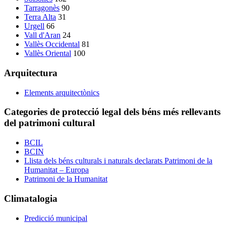
Tarragonès
90
Terra Alta
31
Urgell
66
Vall d'Aran
24
Vallès Occidental
81
Vallès Oriental
100
Arquitectura
Elements arquitectònics
Categories de protecció legal dels béns més rellevants
del patrimoni cultural
BCIL
BCIN
Llista dels béns culturals i naturals declarats Patrimoni de la
Humanitat – Europa
Patrimoni de la Humanitat
Climatalogia
Predicció municipal