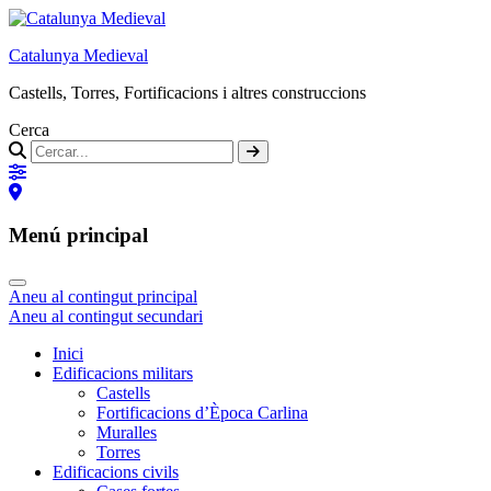
Catalunya Medieval
Castells, Torres, Fortificacions i altres construccions
Cerca
Menú principal
Aneu al contingut principal
Aneu al contingut secundari
Inici
Edificacions militars
Castells
Fortificacions d’Època Carlina
Muralles
Torres
Edificacions civils