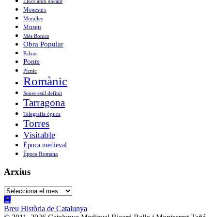
Llocs amb encant
Monestirs
Muralles
Museu
Més Bonics
Obra Popular
Palaus
Ponts
Pícnic
Romànic
Sense estil definit
Tarragona
Telegrafia òptica
Torres
Visitable
Època medieval
Època Romana
Arxius
Arxius
Breu Història de Catalunya