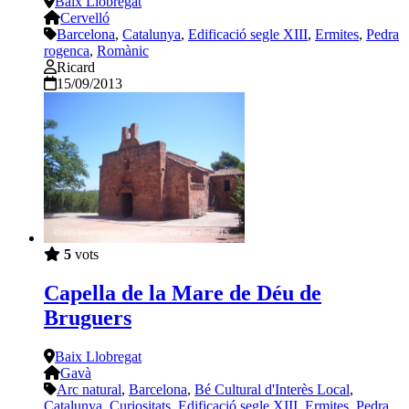
Baix Llobregat
Cervelló
Barcelona
,
Catalunya
,
Edificació segle XIII
,
Ermites
,
Pedra
rogenca
,
Romànic
Ricard
15/09/2013
5
vots
Capella de la Mare de Déu de
Bruguers
Baix Llobregat
Gavà
Arc natural
,
Barcelona
,
Bé Cultural d'Interès Local
,
Catalunya
,
Curiositats
,
Edificació segle XIII
,
Ermites
,
Pedra