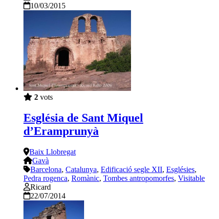
10/03/2015
2
vots
Església de Sant Miquel
d’Eramprunyà
Baix Llobregat
Gavà
Barcelona
,
Catalunya
,
Edificació segle XII
,
Esglésies
,
Pedra rogenca
,
Romànic
,
Tombes antropomorfes
,
Visitable
Ricard
22/07/2014