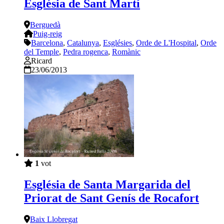
Església de Sant Martí
Berguedà
Puig-reig
Barcelona
,
Catalunya
,
Esglésies
,
Orde de L'Hospital
,
Orde
del Temple
,
Pedra rogenca
,
Romànic
Ricard
23/06/2013
1
vot
Església de Santa Margarida del
Priorat de Sant Genís de Rocafort
Baix Llobregat