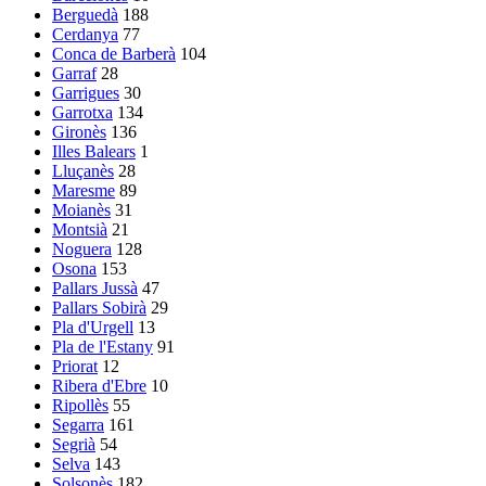
Berguedà
188
Cerdanya
77
Conca de Barberà
104
Garraf
28
Garrigues
30
Garrotxa
134
Gironès
136
Illes Balears
1
Lluçanès
28
Maresme
89
Moianès
31
Montsià
21
Noguera
128
Osona
153
Pallars Jussà
47
Pallars Sobirà
29
Pla d'Urgell
13
Pla de l'Estany
91
Priorat
12
Ribera d'Ebre
10
Ripollès
55
Segarra
161
Segrià
54
Selva
143
Solsonès
182