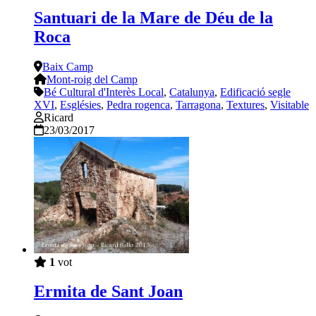
Santuari de la Mare de Déu de la
Roca
Baix Camp
Mont-roig del Camp
Bé Cultural d'Interès Local
,
Catalunya
,
Edificació segle
XVI
,
Esglésies
,
Pedra rogenca
,
Tarragona
,
Textures
,
Visitable
Ricard
23/03/2017
1
vot
Ermita de Sant Joan