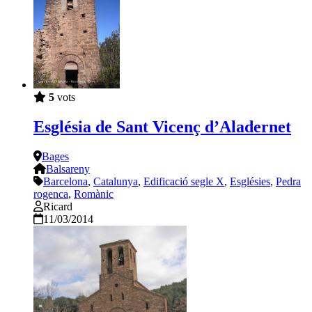
5
vots
Església de Sant Vicenç d’Aladernet
Bages
Balsareny
Barcelona
,
Catalunya
,
Edificació segle X
,
Esglésies
,
Pedra
rogenca
,
Romànic
Ricard
11/03/2014