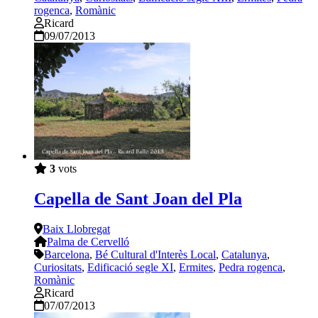
rogenca
,
Romànic
Ricard
09/07/2013
3
vots
Capella de Sant Joan del Pla
Baix Llobregat
Palma de Cervelló
Barcelona
,
Bé Cultural d'Interès Local
,
Catalunya
,
Curiositats
,
Edificació segle XI
,
Ermites
,
Pedra rogenca
,
Romànic
Ricard
07/07/2013