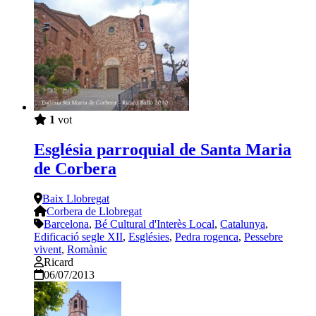
1
vot
Església parroquial de Santa Maria
de Corbera
Baix Llobregat
Corbera de Llobregat
Barcelona
,
Bé Cultural d'Interès Local
,
Catalunya
,
Edificació segle XII
,
Esglésies
,
Pedra rogenca
,
Pessebre
vivent
,
Romànic
Ricard
06/07/2013