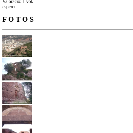
Valoració: 1 vot.
espereu…
F O T O S