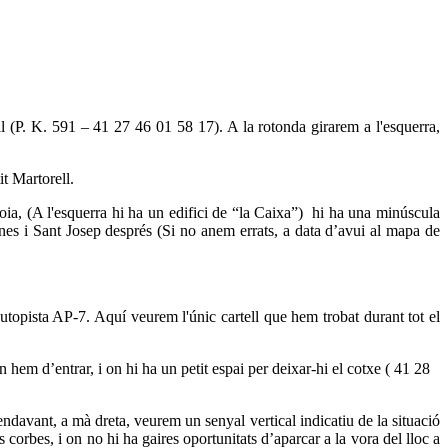
al (P. K. 591 – 41 27 46 01 58 17). A la rotonda girarem a l'esquerra,
it Martorell.
noia, (A l'esquerra hi ha un edifici de “la Caixa”) hi ha una minúscula
anes i Sant Josep després (Si no anem errats, a data d’avui al mapa de
topista AP-7. Aquí veurem l'únic cartell que hem trobat durant tot el
n hem d’entrar, i on hi ha un petit espai per deixar-hi el cotxe ( 41 28
davant, a mà dreta, veurem un senyal vertical indicatiu de la situació
corbes, i on no hi ha gaires oportunitats d’aparcar a la vora del lloc a