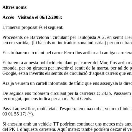
Altres noms
:
Accés - Visitada el 06/12/2008:
L'itinerari proposat és el següent:
Procedents de Barcelona i circulant per l'autopista A-2, en sentit Ll
tercera sortida, (hi ha sols un indicador: zona industrial) per on entr
Ens trobarem circulant pel carrer Ferro fins arribar a la antiga carreter
Entrarem a aquesta població circulant pel carrer del Mur, fins arribar
rotonda, per on girarem per invertir el sentit de la marxa, per tal d
Google, estan invertits els sentits de circulació d’aquest carrers que e
Ara ja veurem un cartell informatiu de tràfic que ens assenyala la dire
De seguida ens trobarem circulant per la carretera C-243b. Passarem 
recorregut, que ens indica per anar a Sant Genís.
Passat aquest lloc, molt aviat a l'esquerra en una corba, veurem l’inici
03 01 55 17) (*).
Si anéssim amb un vehicle TT podríem continuar uns metres més amunt, 
del PK 1 d’aquesta carretera. Aquí mateix també podríem deixar el vehic