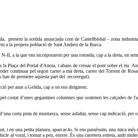
eida, prenem la sortida anunciada com de Castellbisbal – zona industri
arem a la propera població de Sant Andreu de la Barca.
a N-II, a la que ens incorporarem per una rotonda, cap a la dreta, en sent
 a la Plaça del Portal d'Anoia, i abans de creuar el pont sobre el riu A
e poder continuar pel segon carrer a mà dreta, carrer del Torrent de Ros
ns han de permetre aquesta part del recorregut).
cció per anar a Gelida, cap a on ens dirigirem.
pel costat d’unes gegantines columnes que sostenen les calçades de l'au
 d’una curta pista de muntanya, sense asfaltar, sense cap indicació, per o
i en una petita planura, aparcar-lo. Si ens passéssim, una mica més en
le al voral, i tornar a peu, enrere. És una carretera estreta, amb moltes 