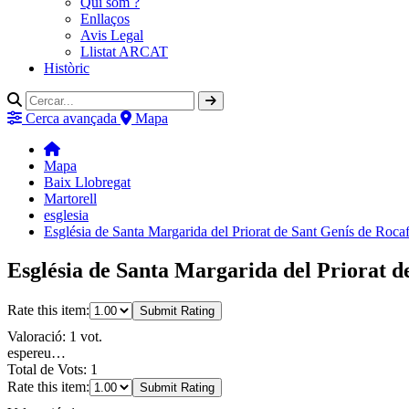
Qui som ?
Enllaços
Avis Legal
Llistat ARCAT
Històric
Cerca avançada
Mapa
Mapa
Baix Llobregat
Martorell
esglesia
Església de Santa Margarida del Priorat de Sant Genís de Rocaf
Església de Santa Margarida del Priorat d
Rate this item:
Submit Rating
Valoració: 1 vot.
espereu…
Total de Vots: 1
Rate this item:
Submit Rating