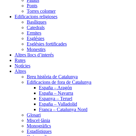
Palaus
Ponts
Torres colomer
Edificacions religioses
Basíliques
Catedrals
Ermites
Esglésies
Esglésies fortificades
Monestirs
Altres llocs d’interés
Rutes
Notícies
Altres
Breu història de Catalunya
Edificacions de fora de Catalunya
España – Aragón
España – Navarra
Espanya – Teruel
España – Valladolid
França – Catalunya Nord
Glosari
Miscel·lània
Monogràfics
Estadístiques