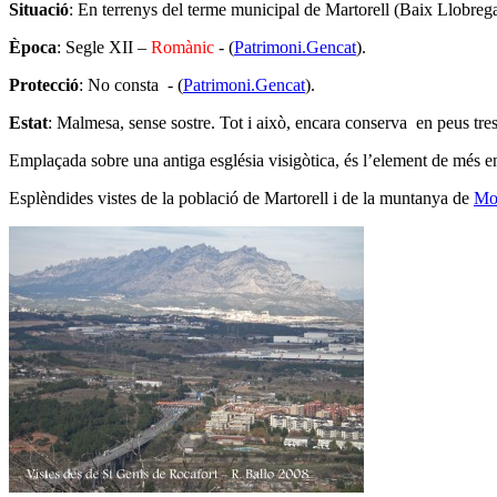
Situació
: En terrenys del terme municipal de Martorell (Baix Llobreg
Època
: Segle XII –
Romànic
- (
Patrimoni.Gencat
).
Protecció
: No consta - (
Patrimoni.Gencat
).
Estat
: Malmesa, sense sostre. Tot i això, encara conserva en peus tres
Emplaçada sobre una antiga església visigòtica, és l’element de més ent
Esplèndides vistes de la població de Martorell i de la muntanya de
Mon