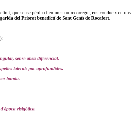
n definit, que sense pèrdua i en un suau recorregut, ens condueix en uns
garida del Priorat benedictí de Sant Genís de Rocafort
.
):
gular, sense absis diferenciat.
apelles laterals poc aprofundides.
 per banda.
d'època visigòtica.