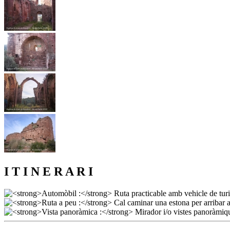
I T I N E R A R I