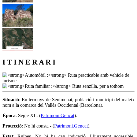
I T I N E R A R I
Situació
: En terrenys de Sentmenat, població i municipi del mateix
nom a la comarca del Vallès Occidental (Barcelona).
Època
: Segle XI - (
Patrimoni.Gencat
).
Protecció
: No hi consta - (
Patrimoni.Gencat
).
Estat
: Ruïnes. No hi ha cap indicació. Lliurament accessible.