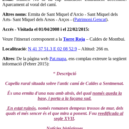
Aparcament al voral del camí.
Altres noms
: Ermita de Sant Miquel d'Arcio - Sant Miquel dels
Arts- Sant Miquel dels Arsos - Arços - (
Patrimoni.Gencat
).
Accés - Visitada el 01/04/2008 i el 22/02/2015:
Veure l'itinerari corresponent a la
Torre Roja
– Caldes de Montbui.
Localització
:
N 41 37 51.3 E 02 08 52.9
– Altitud: 266 m.
Altres
: De la pàgina web
Pat.mapa
, ens complau extreure la següent
informació (Febrer 2015):
“ Descripció
Capella rural situada sobre l'antic camí de Caldes a Sentmenat.
És una ermita d'una nau amb absis, del qual
només queda la
base, i porta a la façana sud.
En estat ruïnós
, només romanen dempeus trossos de mur, dels
quals el més sencer és el que mira a ponent. Fou
reedificada al
segle XVII
.
Notícies històriques