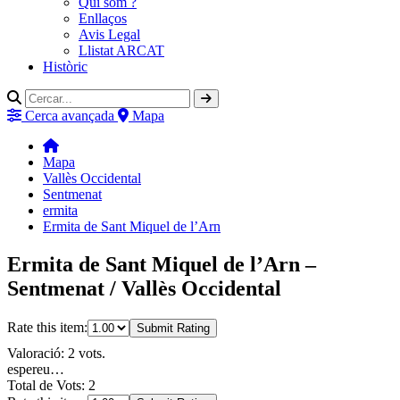
Qui som ?
Enllaços
Avis Legal
Llistat ARCAT
Històric
Cerca avançada
Mapa
Mapa
Vallès Occidental
Sentmenat
ermita
Ermita de Sant Miquel de l’Arn
Ermita de Sant Miquel de l’Arn –
Sentmenat / Vallès Occidental
Rate this item:
Submit Rating
Valoració: 2 vots.
espereu…
Total de Vots: 2