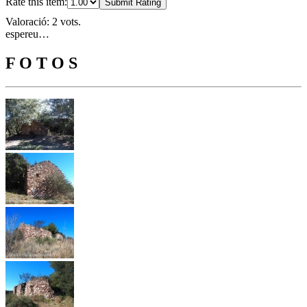
Rate this item:
Submit Rating
Valoració: 2 vots.
espereu…
F O T O S