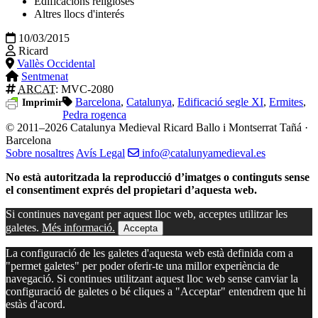
Edificacions religioses
Altres llocs d'interés
10/03/2015
Ricard
Vallès Occidental
Sentmenat
ARCAT
: MVC-2080
Barcelona
,
Catalunya
,
Edificació segle XI
,
Ermites
,
Imprimir
Pedra rogenca
© 2011–2026 Catalunya Medieval
Ricard Ballo i Montserrat Tañá ·
Barcelona
Sobre nosaltres
Avís Legal
info@catalunyamedieval.es
No està autoritzada la reproducció d’imatges o continguts sense
el consentiment exprés del propietari d’aquesta web.
Si continues navegant per aquest lloc web, acceptes utilitzar les
galetes.
Més informació.
Accepta
La configuració de les galetes d'aquesta web està definida com a
"permet galetes" per poder oferir-te una millor experiència de
navegació. Si continues utilitzant aquest lloc web sense canviar la
configuració de galetes o bé cliques a "Acceptar" entendrem que hi
estàs d'acord.