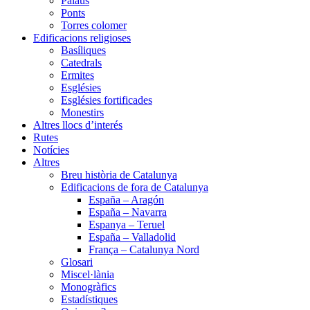
Palaus
Ponts
Torres colomer
Edificacions religioses
Basíliques
Catedrals
Ermites
Esglésies
Esglésies fortificades
Monestirs
Altres llocs d’interés
Rutes
Notícies
Altres
Breu història de Catalunya
Edificacions de fora de Catalunya
España – Aragón
España – Navarra
Espanya – Teruel
España – Valladolid
França – Catalunya Nord
Glosari
Miscel·lània
Monogràfics
Estadístiques