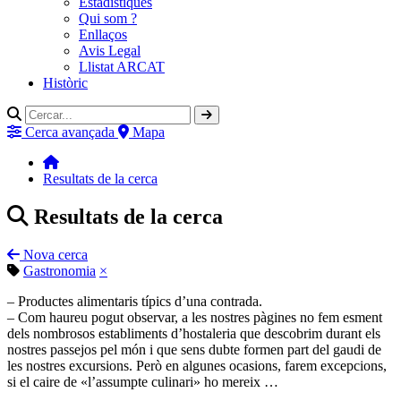
Estadístiques
Qui som ?
Enllaços
Avis Legal
Llistat ARCAT
Històric
Cerca avançada
Mapa
Resultats de la cerca
Resultats de la cerca
Nova cerca
Gastronomia
×
– Productes alimentaris típics d’una contrada.
– Com haureu pogut observar, a les nostres pàgines no fem esment
dels nombrosos establiments d’hostaleria que descobrim durant els
nostres passejos pel món i que sens dubte formen part del gaudi de
les nostres excursions. Però en algunes ocasions, farem excepcions,
si el caire de «l’assumpte culinari» ho mereix …