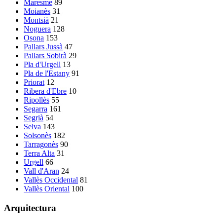
Maresme
89
Moianès
31
Montsià
21
Noguera
128
Osona
153
Pallars Jussà
47
Pallars Sobirà
29
Pla d'Urgell
13
Pla de l'Estany
91
Priorat
12
Ribera d'Ebre
10
Ripollès
55
Segarra
161
Segrià
54
Selva
143
Solsonès
182
Tarragonès
90
Terra Alta
31
Urgell
66
Vall d'Aran
24
Vallès Occidental
81
Vallès Oriental
100
Arquitectura