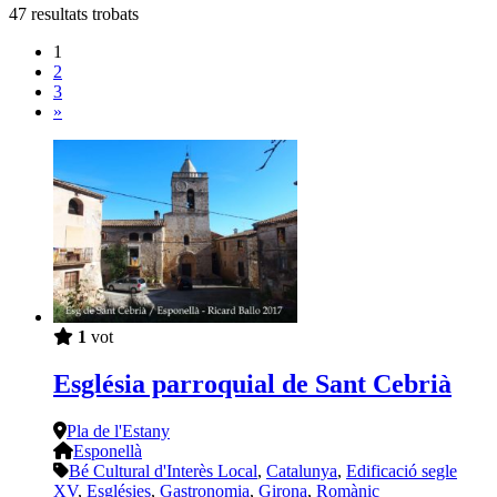
47
resultats trobats
1
2
3
»
1
vot
Església parroquial de Sant Cebrià
Pla de l'Estany
Esponellà
Bé Cultural d'Interès Local
,
Catalunya
,
Edificació segle
XV
,
Esglésies
,
Gastronomia
,
Girona
,
Romànic