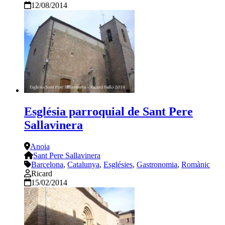
12/08/2014
Església parroquial de Sant Pere
Sallavinera
Anoia
Sant Pere Sallavinera
Barcelona
,
Catalunya
,
Esglésies
,
Gastronomia
,
Romànic
Ricard
15/02/2014