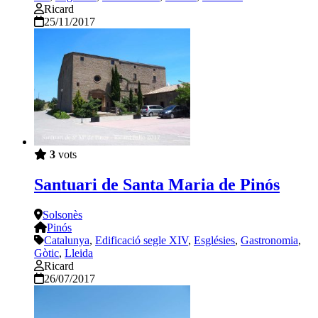
Ricard
25/11/2017
3
vots
Santuari de Santa Maria de Pinós
Solsonès
Pinós
Catalunya
,
Edificació segle XIV
,
Esglésies
,
Gastronomia
,
Gòtic
,
Lleida
Ricard
26/07/2017