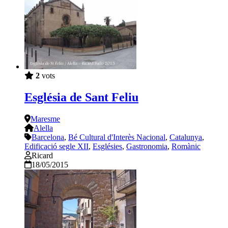
2
vots
Església de Sant Feliu
Maresme
Alella
Barcelona
,
Bé Cultural d'Interès Nacional
,
Catalunya
,
Edificació segle XII
,
Esglésies
,
Gastronomia
,
Romànic
Ricard
18/05/2015