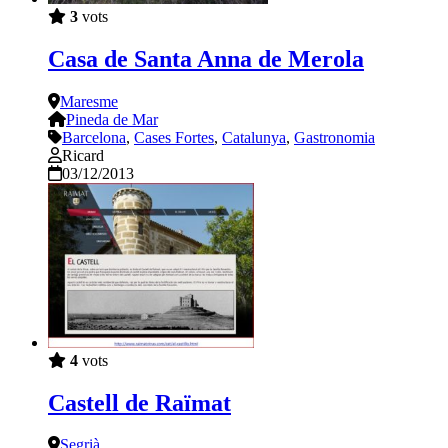
3
vots
Casa de Santa Anna de Merola
Maresme
Pineda de Mar
Barcelona
,
Cases Fortes
,
Catalunya
,
Gastronomia
Ricard
03/12/2013
4
vots
Castell de Raïmat
Segrià