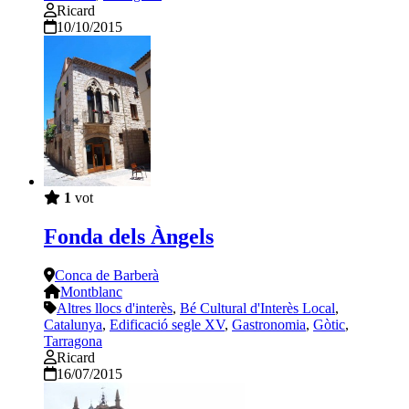
Ricard
10/10/2015
1
vot
Fonda dels Àngels
Conca de Barberà
Montblanc
Altres llocs d'interès
,
Bé Cultural d'Interès Local
,
Catalunya
,
Edificació segle XV
,
Gastronomia
,
Gòtic
,
Tarragona
Ricard
16/07/2015