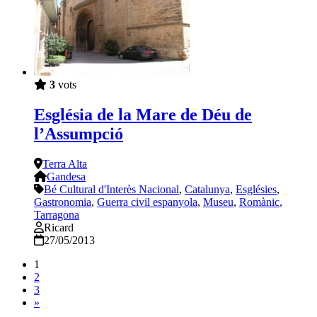
3
vots
Església de la Mare de Déu de
l’Assumpció
Terra Alta
Gandesa
Bé Cultural d'Interès Nacional
,
Catalunya
,
Esglésies
,
Gastronomia
,
Guerra civil espanyola
,
Museu
,
Romànic
,
Tarragona
Ricard
27/05/2013
1
2
3
»