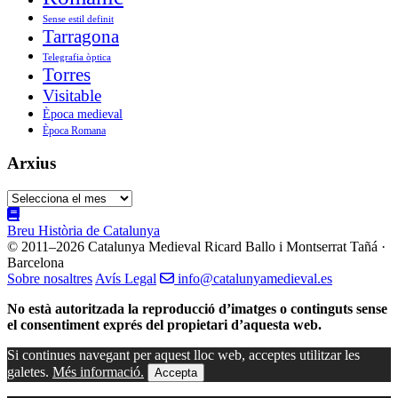
Sense estil definit
Tarragona
Telegrafia òptica
Torres
Visitable
Època medieval
Època Romana
Arxius
Arxius
Breu Història de Catalunya
© 2011–2026 Catalunya Medieval
Ricard Ballo i Montserrat Tañá ·
Barcelona
Sobre nosaltres
Avís Legal
info@catalunyamedieval.es
No està autoritzada la reproducció d’imatges o continguts sense
el consentiment exprés del propietari d’aquesta web.
Si continues navegant per aquest lloc web, acceptes utilitzar les
galetes.
Més informació.
Accepta