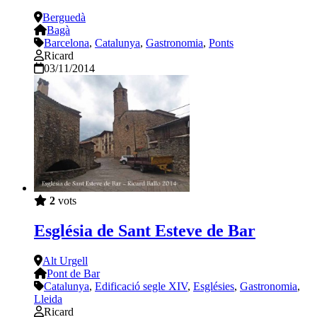
Berguedà
Bagà
Barcelona
,
Catalunya
,
Gastronomia
,
Ponts
Ricard
03/11/2014
2
vots
Església de Sant Esteve de Bar
Alt Urgell
Pont de Bar
Catalunya
,
Edificació segle XIV
,
Esglésies
,
Gastronomia
,
Lleida
Ricard