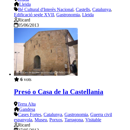
Lleida
Bé Cultural d'Interès Nacional
,
Castells
,
Catalunya
,
Edificació segle XVII
,
Gastronomia
,
Lleida
Ricard
05/06/2013
6
vots
Presó o Casa de la Castellania
Terra Alta
Gandesa
Cases Fortes
,
Catalunya
,
Gastronomia
,
Guerra civil
espanyola
,
Museu
,
Porxos
,
Tarragona
,
Visitable
Ricard