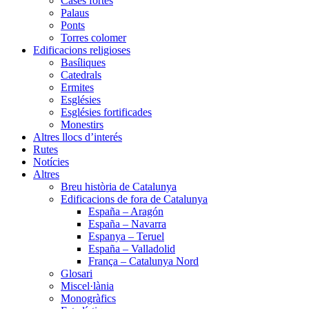
Cases fortes
Palaus
Ponts
Torres colomer
Edificacions religioses
Basíliques
Catedrals
Ermites
Esglésies
Esglésies fortificades
Monestirs
Altres llocs d’interés
Rutes
Notícies
Altres
Breu història de Catalunya
Edificacions de fora de Catalunya
España – Aragón
España – Navarra
Espanya – Teruel
España – Valladolid
França – Catalunya Nord
Glosari
Miscel·lània
Monogràfics