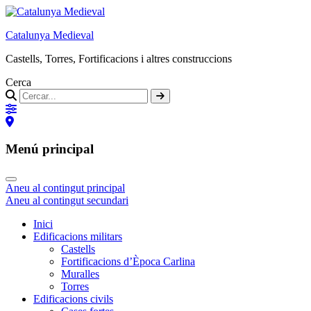
Catalunya Medieval
Castells, Torres, Fortificacions i altres construccions
Cerca
Menú principal
Aneu al contingut principal
Aneu al contingut secundari
Inici
Edificacions militars
Castells
Fortificacions d’Època Carlina
Muralles
Torres
Edificacions civils