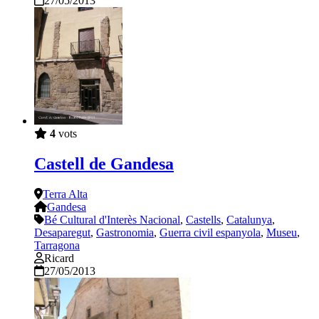
27/05/2013
4
vots
Castell de Gandesa
Terra Alta
Gandesa
Bé Cultural d'Interès Nacional
,
Castells
,
Catalunya
,
Desaparegut
,
Gastronomia
,
Guerra civil espanyola
,
Museu
,
Tarragona
Ricard
27/05/2013