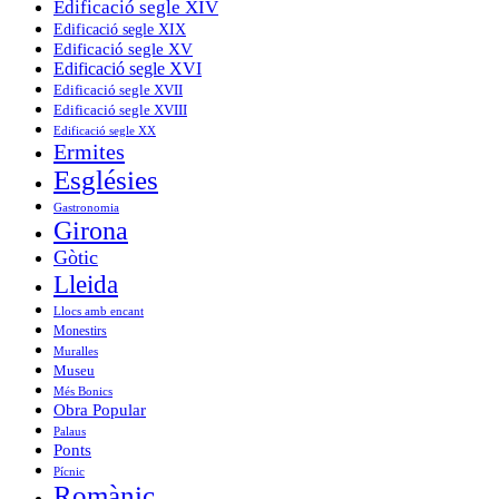
Edificació segle XIV
Edificació segle XIX
Edificació segle XV
Edificació segle XVI
Edificació segle XVII
Edificació segle XVIII
Edificació segle XX
Ermites
Esglésies
Gastronomia
Girona
Gòtic
Lleida
Llocs amb encant
Monestirs
Muralles
Museu
Més Bonics
Obra Popular
Palaus
Ponts
Pícnic
Romànic