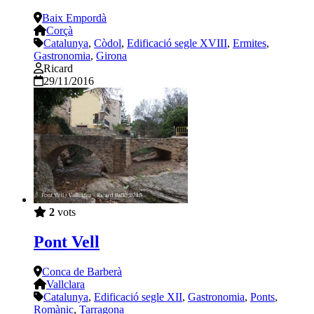
Baix Empordà
Corçà
Catalunya
,
Còdol
,
Edificació segle XVIII
,
Ermites
,
Gastronomia
,
Girona
Ricard
29/11/2016
2
vots
Pont Vell
Conca de Barberà
Vallclara
Catalunya
,
Edificació segle XII
,
Gastronomia
,
Ponts
,
Romànic
,
Tarragona