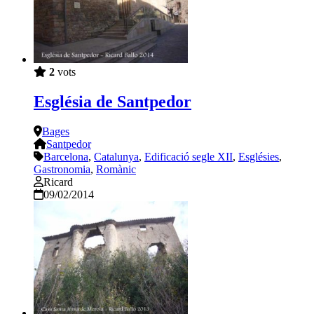
2
vots
Església de Santpedor
Bages
Santpedor
Barcelona
,
Catalunya
,
Edificació segle XII
,
Esglésies
,
Gastronomia
,
Romànic
Ricard
09/02/2014