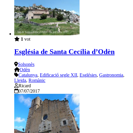
1
vot
Església de Santa Cecília d’Odèn
Solsonès
Odèn
Catalunya
,
Edificació segle XII
,
Esglésies
,
Gastronomia
,
Lleida
,
Romànic
Ricard
07/07/2017