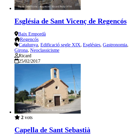
Església de Sant Vicenç de Regencós
Baix Empordà
Regencós
Catalunya
,
Edificació segle XIX
,
Esglésies
,
Gastronomia
,
Girona
,
Neoclassicisme
Ricard
25/02/2017
2
vots
Capella de Sant Sebastià