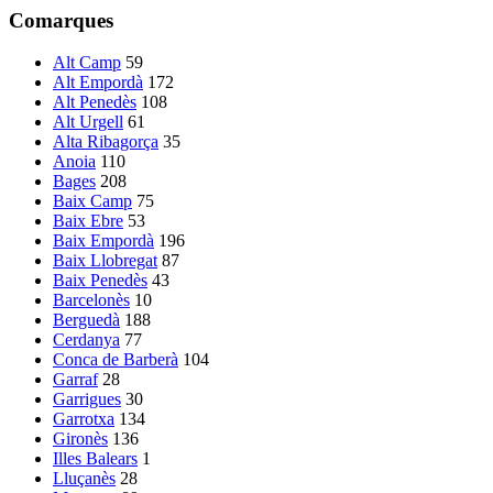
Comarques
Alt Camp
59
Alt Empordà
172
Alt Penedès
108
Alt Urgell
61
Alta Ribagorça
35
Anoia
110
Bages
208
Baix Camp
75
Baix Ebre
53
Baix Empordà
196
Baix Llobregat
87
Baix Penedès
43
Barcelonès
10
Berguedà
188
Cerdanya
77
Conca de Barberà
104
Garraf
28
Garrigues
30
Garrotxa
134
Gironès
136
Illes Balears
1
Lluçanès
28