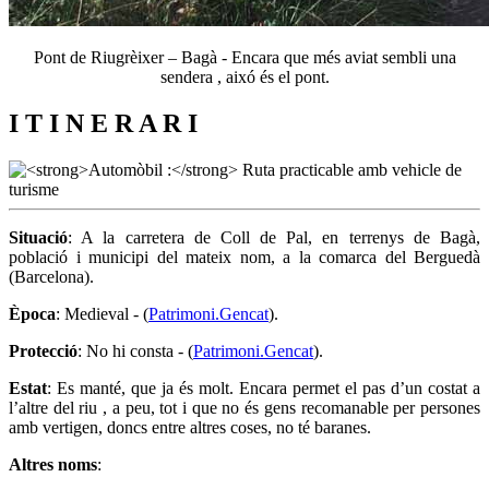
Pont de Riugrèixer – Bagà - Encara que més aviat sembli una
sendera , aixó és el pont.
I T I N E R A R I
Situació
: A la carretera de Coll de Pal, en terrenys de Bagà,
població i municipi del mateix nom, a la comarca del Berguedà
(Barcelona).
Època
: Medieval - (
Patrimoni.Gencat
).
Protecció
: No hi consta - (
Patrimoni.Gencat
).
Estat
: Es manté, que ja és molt. Encara permet el pas d’un costat a
l’altre del riu , a peu, tot i que no és gens recomanable per persones
amb vertigen, doncs entre altres coses, no té baranes.
Altres noms
: