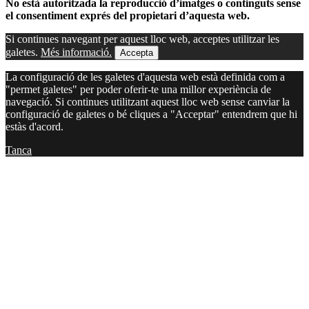
No està autoritzada la reproducció d’imatges o continguts sense
el consentiment exprés del propietari d’aquesta web.
Si continues navegant per aquest lloc web, acceptes utilitzar les
galetes.
Més informació.
Accepta
La configuració de les galetes d'aquesta web està definida com a
"permet galetes" per poder oferir-te una millor experiència de
navegació. Si continues utilitzant aquest lloc web sense canviar la
configuració de galetes o bé cliques a "Acceptar" entendrem que hi
estàs d'acord.
Tanca