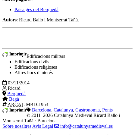
Paisatges del Berguedà
Autors
: Ricard Ballo i Montserrat Tañá.
Imprimir
Edificacions militars
Edificacions civils
Edificacions religioses
Altres llocs d'interés
03/11/2014
Ricard
Berguedà
Bagà
ARCAT
: MBD-1953
Barcelona
,
Catalunya
,
Gastronomia
,
Ponts
Imprimir
© 2011–2026 Catalunya Medieval
Ricard Ballo i
Montserrat Tañá · Barcelona
Sobre nosaltres
Avís Legal
info@catalunyamedieval.es