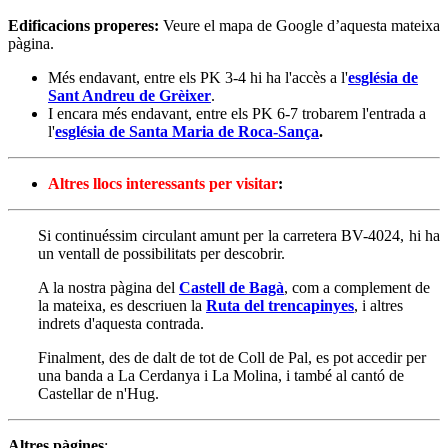
Edificacions properes
:
Veure el mapa de Google d’aquesta mateixa
pàgina.
Més endavant, entre els PK 3-4 hi ha l'accès a l'
església de
Sant Andreu de Grèixer
.
I encara més endavant, entre els PK 6-7 trobarem l'entrada a
l'
església de Santa Maria de Roca-Sança
.
Altres llocs interessants per visitar
:
Si continuéssim circulant amunt per la carretera BV-4024, hi ha
un ventall de possibilitats per descobrir.
A la nostra pàgina del
Castell de Bagà
, com a complement de
la mateixa, es descriuen la
Ruta del trencapinyes
, i altres
indrets d'aquesta contrada.
Finalment, des de dalt de tot de Coll de Pal, es pot accedir per
una banda a La Cerdanya i La Molina, i també al cantó de
Castellar de n'Hug.
Altres pàgines
: