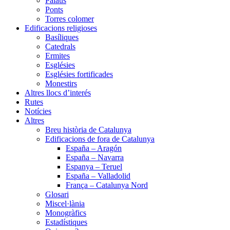
Palaus
Ponts
Torres colomer
Edificacions religioses
Basíliques
Catedrals
Ermites
Esglésies
Esglésies fortificades
Monestirs
Altres llocs d’interés
Rutes
Notícies
Altres
Breu història de Catalunya
Edificacions de fora de Catalunya
España – Aragón
España – Navarra
Espanya – Teruel
España – Valladolid
França – Catalunya Nord
Glosari
Miscel·lània
Monogràfics
Estadístiques