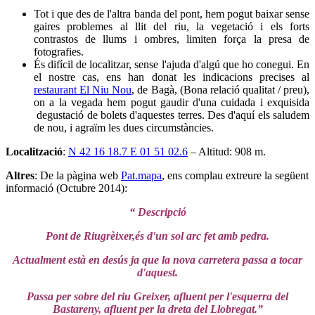
Tot i que des de l'altra banda del pont, hem pogut baixar sense
gaires problemes al llit del riu, la vegetació i els forts
contrastos de llums i ombres, limiten força la presa de
fotografies.
És difícil de localitzar, sense l'ajuda d'algú que ho conegui. En
el nostre cas, ens han donat les indicacions precises al
restaurant El Niu Nou
, de Bagà, (Bona relació qualitat / preu),
on a la vegada hem pogut gaudir d'una cuidada i exquisida
degustació de bolets d'aquestes terres. Des d'aquí els saludem
de nou, i agraïm les dues circumstàncies.
Localització
:
N 42 16 18.7 E 01 51 02.6
– Altitud: 908 m.
Altres
: De la pàgina web
Pat.mapa
, ens complau extreure la següent
informació (Octubre 2014):
“ Descripció
Pont de Riugrèixer,és d'un sol arc fet amb pedra.
Actualment està en desús ja que la nova carretera passa a tocar
d'aquest.
Passa per sobre del riu Greixer, afluent per l'esquerra del
Bastareny, afluent per la dreta del Llobregat.”