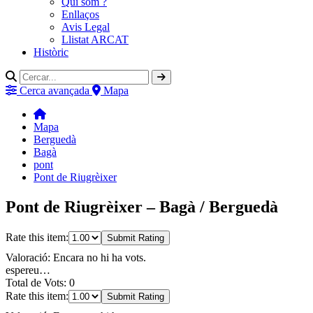
Qui som ?
Enllaços
Avis Legal
Llistat ARCAT
Històric
Cerca avançada
Mapa
Mapa
Berguedà
Bagà
pont
Pont de Riugrèixer
Pont de Riugrèixer – Bagà / Berguedà
Rate this item:
Submit Rating
Valoració: Encara no hi ha vots.
espereu…
Total de Vots: 0
Rate this item:
Submit Rating