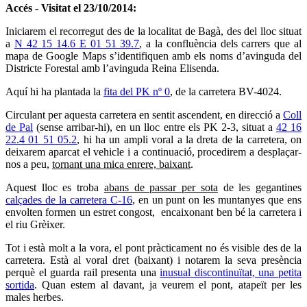
Accés - Visitat el 23/10/2014:
Iniciarem el recorregut des de la localitat de Bagà, des del lloc situat
a
N 42 15 14.6 E 01 51 39.7
, a la confluència dels carrers que al
mapa de Google Maps s’identifiquen amb els noms d’avinguda del
Districte Forestal amb l’avinguda Reina Elisenda.
Aquí hi ha plantada la
fita del PK nº 0
, de la carretera BV-4024.
Circulant per aquesta carretera en sentit ascendent, en direcció a
Coll
de Pal
(sense arribar-hi), en un lloc entre els PK 2-3, situat a
42 16
22.4 01 51 05.2
, hi ha un ampli voral a la dreta de la carretera, on
deixarem aparcat el vehicle i a continuació, procedirem a desplaçar-
nos a peu,
tornant una mica enrere, baixant
.
Aquest lloc es troba
abans de passar per sota
de les gegantines
calçades de la carretera C-16
, en un punt on les muntanyes que ens
envolten formen un estret congost, encaixonant ben bé la carretera i
el riu Grèixer.
Tot i està molt a la vora, el pont pràcticament no és visible des de la
carretera. Està al voral dret (baixant) i notarem la seva presència
perquè el guarda rail presenta una
inusual discontinuïtat, una petita
sortida
. Quan estem al davant, ja veurem el pont, atapeït per les
males herbes.