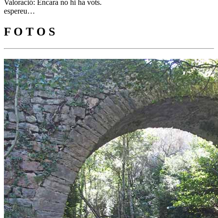
Valoració: Encara no hi ha vots.
espereu…
F O T O S