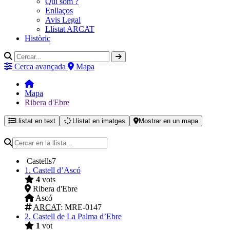
Qui som ?
Enllaços
Avis Legal
Llistat ARCAT
Històric
Cerca avançada
Mapa
Mapa
Ribera d'Ebre
Llistat en text
Llistat en imatges
Mostrar en un mapa
Castells
7
1.
Castell d’Ascó
4
vots
Ribera d'Ebre
Ascó
ARCAT
: MRE-0147
2.
Castell de La Palma d’Ebre
1
vot