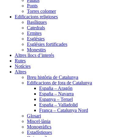
Palaus
Ponts
Torres colomer
Edificacions religioses
Basíliques
Catedrals
Ermites
Esglésies
Esglésies fortificades
Monestirs
Altres llocs d’interés
Rutes
Notícies
Altres
Breu història de Catalunya
Edificacions de fora de Catalunya
España – Aragón
España – Navarra
Espanya – Teruel
España – Valladolid
França – Catalunya Nord
Glosari
Miscel·lània
Monogràfics
Estadístiques