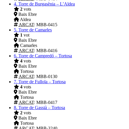
4.
Torre de Burgasènia – L’Aldea
2
vots
Baix Ebre
Aldea
ARCAT
: MBB-0415
5.
Torre de Camarles
1
vot
Baix Ebre
Camarles
ARCAT
: MBB-0416
6.
Torre de Campredó – Tortosa
4
vots
Baix Ebre
Tortosa
ARCAT
: MBB-0130
7.
Torre de Fullola – Tortosa
4
vots
Baix Ebre
Tortosa
ARCAT
: MBB-0417
8.
Torre de Gassià – Tortosa
2
vots
Baix Ebre
Tortosa
ARCAT
: MBB-3240