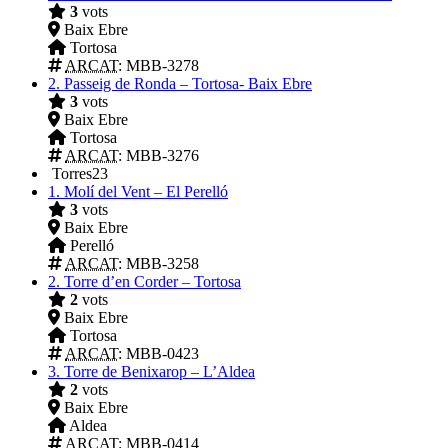
3
vots
Baix Ebre
Tortosa
ARCAT
: MBB-3278
2.
Passeig de Ronda – Tortosa- Baix Ebre
3
vots
Baix Ebre
Tortosa
ARCAT
: MBB-3276
Torres
23
1.
Molí del Vent – El Perelló
3
vots
Baix Ebre
Perelló
ARCAT
: MBB-3258
2.
Torre d’en Corder – Tortosa
2
vots
Baix Ebre
Tortosa
ARCAT
: MBB-0423
3.
Torre de Benixarop – L’Aldea
2
vots
Baix Ebre
Aldea
ARCAT
: MBB-0414