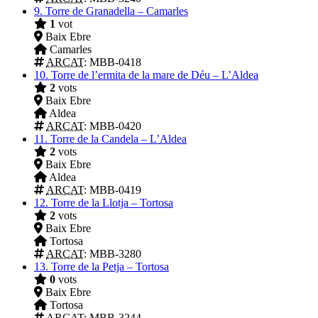
9.
Torre de Granadella – Camarles
1
vot
Baix Ebre
Camarles
ARCAT
: MBB-0418
10.
Torre de l’ermita de la mare de Déu – L’Aldea
2
vots
Baix Ebre
Aldea
ARCAT
: MBB-0420
11.
Torre de la Candela – L’Aldea
2
vots
Baix Ebre
Aldea
ARCAT
: MBB-0419
12.
Torre de la Llotja – Tortosa
2
vots
Baix Ebre
Tortosa
ARCAT
: MBB-3280
13.
Torre de la Petja – Tortosa
0
vots
Baix Ebre
Tortosa
ARCAT
: MBB-3244