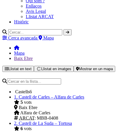
Qui som ?
Enllaços
Avis Legal
Llistat ARCAT
Històric
Cerca avançada
Mapa
Mapa
Baix Ebre
Llistat en text
Llistat en imatges
Mostrar en un mapa
Castells
6
1.
Castell de Carles – Alfara de Carles
5
vots
Baix Ebre
Alfara de Carles
ARCAT
: MBB-0408
2.
Castell de La Suda – Tortosa
6
vots