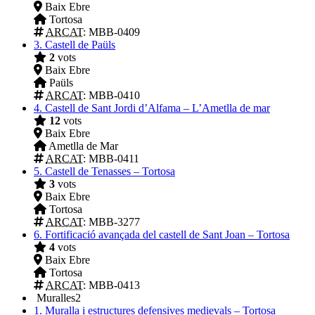
Baix Ebre
Tortosa
ARCAT
: MBB-0409
3.
Castell de Paüls
2
vots
Baix Ebre
Paüls
ARCAT
: MBB-0410
4.
Castell de Sant Jordi d’Alfama – L’Ametlla de mar
12
vots
Baix Ebre
Ametlla de Mar
ARCAT
: MBB-0411
5.
Castell de Tenasses – Tortosa
3
vots
Baix Ebre
Tortosa
ARCAT
: MBB-3277
6.
Fortificació avançada del castell de Sant Joan – Tortosa
4
vots
Baix Ebre
Tortosa
ARCAT
: MBB-0413
Muralles
2
1.
Muralla i estructures defensives medievals – Tortosa