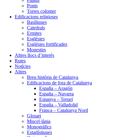
Palaus
Ponts
Torres colomer
Edificacions religioses
Basíliques
Catedrals
Ermites
Esglésies
Esglésies fortificades
Monestirs
Altres llocs d’interés
Rutes
Notícies
Altres
Breu història de Catalunya
Edificacions de fora de Catalunya
España – Aragón
España – Navarra
Espanya – Teruel
España – Valladolid
França – Catalunya Nord
Glosari
Miscel·lània
Monogràfics
Estadístiques