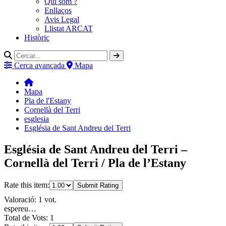
Qui som ?
Enllaços
Avis Legal
Llistat ARCAT
Històric
Cerca avançada
Mapa
Mapa
Pla de l'Estany
Cornellà del Terri
esglesia
Església de Sant Andreu del Terri
Església de Sant Andreu del Terri –
Cornellà del Terri / Pla de l’Estany
Rate this item:
Submit Rating
Valoració: 1 vot.
espereu…
Total de Vots: 1