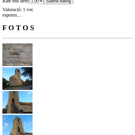
Rate this item:
Submit Rating
Valoració: 1 vot.
espereu…
F O T O S