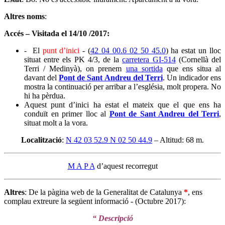
Altres noms
:
Accés – Visitada el 14/10 /2017:
- El
punt d’inici
- (
42 04 00.6 02 50 45.0
) ha estat un lloc
situat entre els PK 4/3, de la
carretera GI-514
(Cornellà del
Terri / Medinyà), on prenem
una sortida
que ens situa al
davant del
Pont de Sant Andreu del Terri
. Un indicador ens
mostra la continuació per arribar a l’església, molt propera. No
hi ha pèrdua.
Aquest punt d’inici ha estat el mateix que el que ens ha
conduït en primer lloc al
Pont de Sant Andreu del Terri
,
situat molt a la vora.
Localització
:
N 42 03 52.9 N 02 50 44.9
– Altitud: 68 m.
M A P A
d’aquest recorregut
Altres
: De la pàgina web de la Generalitat de Catalunya
*
, ens
complau extreure la següent informació - (Octubre 2017):
“ Descripció