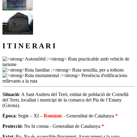
I T I N E R A R I
Situació
: A Sant Andreu del Terri, entitat de població de Cornellà
del Terri, localitat i municipi de la comarca del Pla de l’Estany
(Girona).
Època
: Segle – XI –
Romànic
- Generalitat de Catalunya
*
Protecció
: No hi consta - Generalitat de Catalunya
*
Estat
: Bo. No és accessible lliurament. Aparcament a la vora.