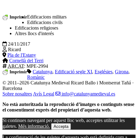
Edificacions militars
Imprimir
Edificacions civils
Edificacions religioses
Altres llocs d'interés
24/11/2017
Ricard
Pla de l'Estany
Cornellà del Terri
ARCAT
: MPE-2994
Catalunya
,
Edificació segle XI
,
Esglésies
,
Girona
,
Imprimir
Romànic
© 2011–2026 Catalunya Medieval
Ricard Ballo i Montserrat Tañá ·
Barcelona
Sobre nosaltres
Avís Legal
info@catalunyamedieval.es
No està autoritzada la reproducció d’imatges o continguts sense
el consentiment exprés del propietari d’aquesta web.
Si continues navegant per aquest lloc web, acceptes utilitzar les
galetes.
Més informació.
Accepta
La configuració de les galetes d'aquesta web està definida com a