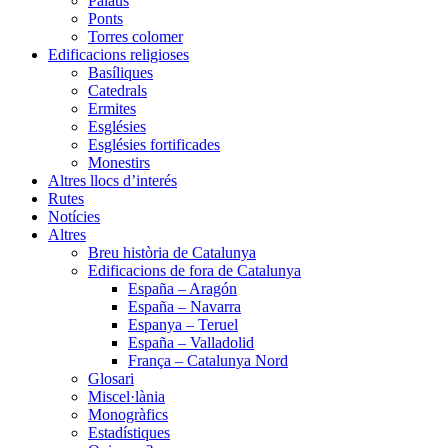
Palaus
Ponts
Torres colomer
Edificacions religioses
Basíliques
Catedrals
Ermites
Esglésies
Esglésies fortificades
Monestirs
Altres llocs d’interés
Rutes
Notícies
Altres
Breu història de Catalunya
Edificacions de fora de Catalunya
España – Aragón
España – Navarra
Espanya – Teruel
España – Valladolid
França – Catalunya Nord
Glosari
Miscel·lània
Monogràfics
Estadístiques