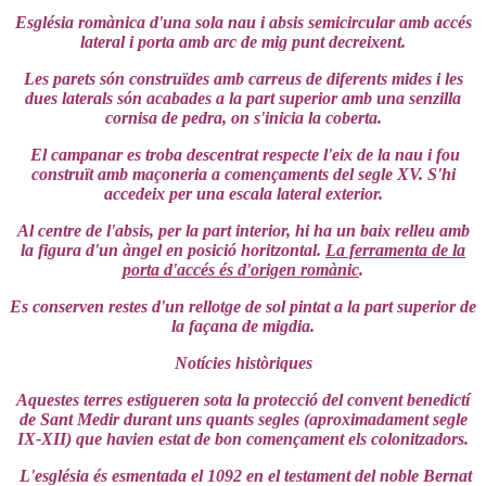
Església romànica d'una sola nau i absis semicircular amb accés
lateral i porta amb arc de mig punt decreixent.
Les parets són construïdes amb carreus de diferents mides i les
dues laterals són acabades a la part superior amb una senzilla
cornisa de pedra, on s'inicia la coberta.
El campanar es troba descentrat respecte l'eix de la nau i fou
construït amb maçoneria a començaments del segle XV. S'hi
accedeix per una escala lateral exterior.
Al centre de l'absis, per la part interior, hi ha un baix relleu amb
la figura d'un àngel en posició horitzontal.
La ferramenta de la
porta d'accés és d'origen romànic
.
Es conserven restes d'un rellotge de sol pintat a la part superior de
la façana de migdia.
Notícies històriques
Aquestes terres estigueren sota la protecció del convent benedictí
de Sant Medir durant uns quants segles (aproximadament segle
IX-XII) que havien estat de bon començament els colonitzadors.
L'església és esmentada el 1092 en el testament del noble Bernat