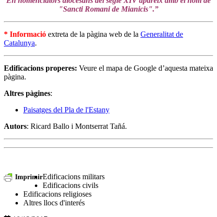
En nomenclàtors diocesans del segle XIV apareix amb el nom de
"Sancti Romani de Mianicis".”
* Informació
extreta de la pàgina web de la
Generalitat de
Catalunya
.
Edificacions properes:
Veure el mapa de Google d’aquesta mateixa
pàgina.
Altres pàgines
:
Paisatges del Pla de l'Estany
Autors
: Ricard Ballo i Montserrat Tañá.
Edificacions militars
Imprimir
Edificacions civils
Edificacions religioses
Altres llocs d'interés