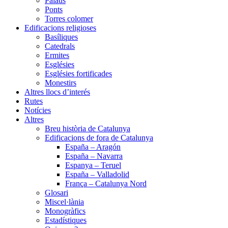
Palaus
Ponts
Torres colomer
Edificacions religioses
Basíliques
Catedrals
Ermites
Esglésies
Esglésies fortificades
Monestirs
Altres llocs d’interés
Rutes
Notícies
Altres
Breu història de Catalunya
Edificacions de fora de Catalunya
España – Aragón
España – Navarra
Espanya – Teruel
España – Valladolid
França – Catalunya Nord
Glosari
Miscel·lània
Monogràfics
Estadístiques