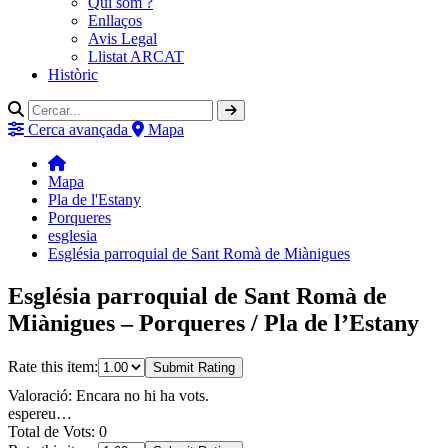
Qui som ?
Enllaços
Avis Legal
Llistat ARCAT
Històric
Cerca avançada
Mapa
Mapa
Pla de l'Estany
Porqueres
esglesia
Església parroquial de Sant Romà de Miànigues
Església parroquial de Sant Romà de
Miànigues – Porqueres / Pla de l’Estany
Rate this item:
Submit Rating
Valoració: Encara no hi ha vots.
espereu…
Total de Vots: 0