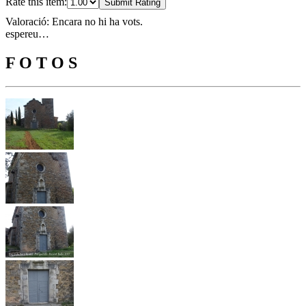
Rate this item:
Submit Rating
Valoració: Encara no hi ha vots.
espereu…
F O T O S