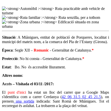
Situació
: A Miànigues, entitat de població de Porqueres, localitat i
municipi del mateix nom, a la comarca del Pla de l’Estany (Girona).
Època
: Segle XII –
Romanic
- Generalitat de Catalunya.
*
Protecció
: No hi consta - Generalitat de Catalunya.
*
Estat
: Bo. No és accessible lliurament.
Altres noms
:
Accés – Visitada el 03/11 /2017:
El
punt d'inici
ha estat un lloc del carrer que a Google Maps
s'identifica com a carrer Cerdanya (
42 06 31.5 02 45 21.5
), on
prenem
una sortida
indicada: Sant Romà de Miánigues. Tot el
recorregut és asfaltat. La trobarem a la plaça del veïnat.