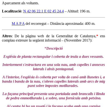
Aparcament als voltants.
Localització
:
N 42 06 22.1 E 02 45 24.4
– Altitud: 196 m.
M A P A
del recorregut – Distància aproximada: 400 m.
Altres
: De la pàgina web de la Generalitat de Catalunya,
*
ens
complau extreure la següent informació - (Novembre 2017):
“Descripció
Església de planta rectangular i coberta de teula a dues vessants.
Interiorment s'estructura en una sola nau, amb capelles i annexes
laterals i absis pentagonal.
A l'interior, l'església és coberta per volta de canó amb llunetes i, a
banda i banda de la nau, s'obren capelles laterals amb arcs de mig
punt sobre impostes motllurades.
La façana principal presenta una portalada amb brancalls i llinda
de pedra emmotllurada i, a sobre, una fornícula amb petxina.
Al centre hi ha un rosetó i la façana acaba amb una cornisa