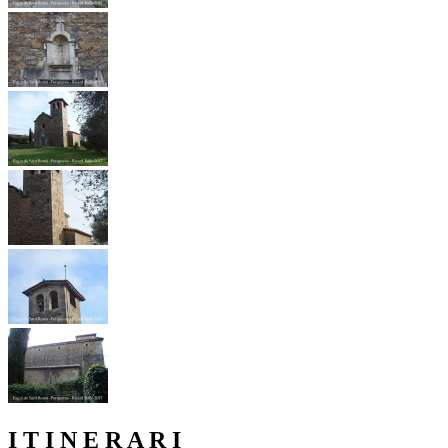
I T I N E R A R I