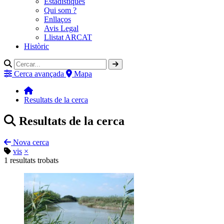
Estadístiques
Qui som ?
Enllaços
Avis Legal
Llistat ARCAT
Històric
Cerca avançada
Mapa
Resultats de la cerca
Resultats de la cerca
Nova cerca
vis
×
1
resultats trobats