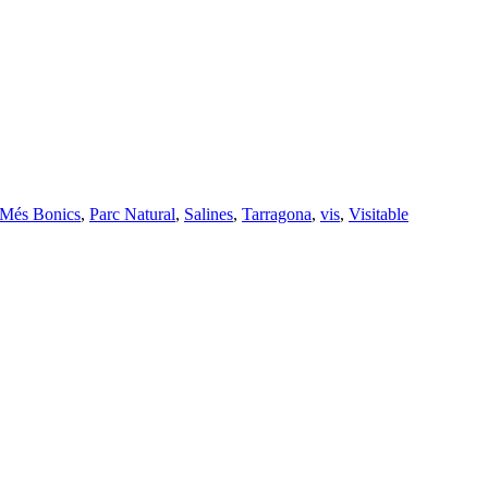
Més Bonics
,
Parc Natural
,
Salines
,
Tarragona
,
vis
,
Visitable