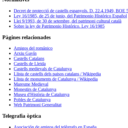
Decret de protecció de castells espanyols. D. 22.4.1949, BOE 
Ley 16/1985, de 25 de junio, del Patrimonio Histórico Español
Llei 9/1993, de 30 de setembre, del patrimoni cultural català
Sobre la ley de Patrimonio Histórico. Ley 16/1985
Pàgines relacionades
Amigos del románico
Arxiu Gavín
Castells Catalans
Castells de Lleida
Castells medievals de Catalunya
Llista de castells dels paisos catalans / Wikipedia
Llista de monuments de Catalunya / Wikipedia
Maresme Medieval
Monestirs de Catalunya
Museu d'Història de Catalunya
Pobles de Catalunya
Web Patrimoni Generalitat
Telegrafia òptica
Asociación de amigos del telègrafo en España