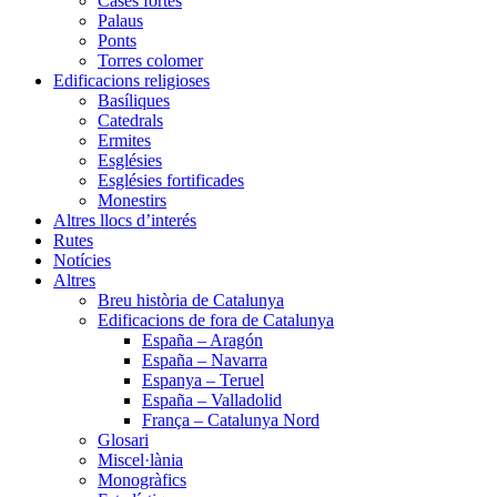
Cases fortes
Palaus
Ponts
Torres colomer
Edificacions religioses
Basíliques
Catedrals
Ermites
Esglésies
Esglésies fortificades
Monestirs
Altres llocs d’interés
Rutes
Notícies
Altres
Breu història de Catalunya
Edificacions de fora de Catalunya
España – Aragón
España – Navarra
Espanya – Teruel
España – Valladolid
França – Catalunya Nord
Glosari
Miscel·lània
Monogràfics