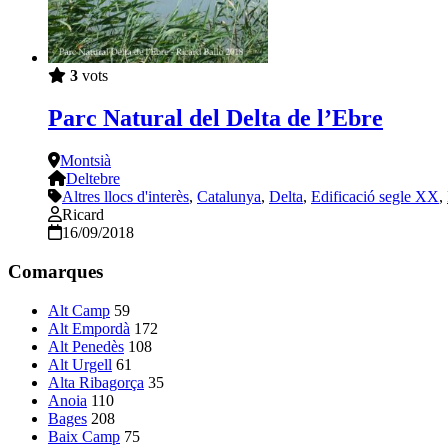
3
vots
Parc Natural del Delta de l’Ebre
Montsià
Deltebre
Altres llocs d'interès
,
Catalunya
,
Delta
,
Edificació segle XX
,
Ricard
16/09/2018
Comarques
Alt Camp
59
Alt Empordà
172
Alt Penedès
108
Alt Urgell
61
Alta Ribagorça
35
Anoia
110
Bages
208
Baix Camp
75