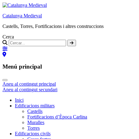
Catalunya Medieval
Castells, Torres, Fortificacions i altres construccions
Cerca
Menú principal
Aneu al contingut principal
Aneu al contingut secundari
Inici
Edificacions militars
Castells
Fortificacions d’Època Carlina
Muralles
Torres
Edificacions civils