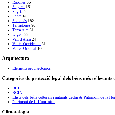
Ripollès
55
Segarra
161
Segrià
54
Selva
143
Solsonès
182
Tarragonès
90
Terra Alta
31
Urgell
66
Vall d'Aran
24
Vallès Occidental
81
Vallès Oriental
100
Arquitectura
Elements arquitectònics
Categories de protecció legal dels béns més rellevants 
BCIL
BCIN
Llista dels béns culturals i naturals declarats Patrimoni de la 
Patrimoni de la Humanitat
Climatalogia