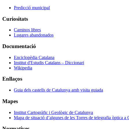
Predicció municipal
Curiositats
Caminos libres
Lugares abandonados
Documentació
Enciclopèdia Catalana
Institut d'Estudis Catalans – Diccionari
Wikipedia
Enllaços
Guia dels castells de Catalunya amb visita guiada
Mapes
Institut Cartogràfic i Geològic de Catalunya
Mapa de situació d’algunes de les Torres de telegrafia òptica a
Normatives