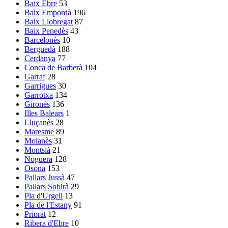
Baix Ebre
53
Baix Empordà
196
Baix Llobregat
87
Baix Penedès
43
Barcelonès
10
Berguedà
188
Cerdanya
77
Conca de Barberà
104
Garraf
28
Garrigues
30
Garrotxa
134
Gironès
136
Illes Balears
1
Lluçanès
28
Maresme
89
Moianès
31
Montsià
21
Noguera
128
Osona
153
Pallars Jussà
47
Pallars Sobirà
29
Pla d'Urgell
13
Pla de l'Estany
91
Priorat
12
Ribera d'Ebre
10