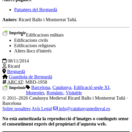
Paisatges del Berguedà
Autors
: Ricard Ballo i Montserrat Tañá.
Imprimir
Edificacions militars
Edificacions civils
Edificacions religioses
Altres llocs d'interés
08/11/2014
Ricard
Berguedà
Guardiola de Berguedà
ARCAT
: MBD-1958
Barcelona
,
Catalunya
,
Edificació segle XI
,
Imprimir
Monestirs
,
Romànic
,
Visitable
© 2011–2026 Catalunya Medieval
Ricard Ballo i Montserrat Tañá ·
Barcelona
Sobre nosaltres
Avís Legal
info@catalunyamedieval.es
No està autoritzada la reproducció d’imatges o continguts sense
el consentiment exprés del propietari d’aquesta web.