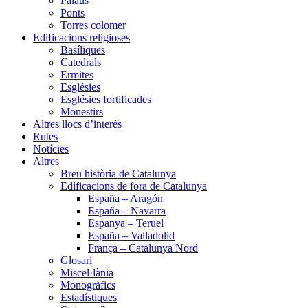
Palaus
Ponts
Torres colomer
Edificacions religioses
Basíliques
Catedrals
Ermites
Esglésies
Esglésies fortificades
Monestirs
Altres llocs d’interés
Rutes
Notícies
Altres
Breu història de Catalunya
Edificacions de fora de Catalunya
España – Aragón
España – Navarra
Espanya – Teruel
España – Valladolid
França – Catalunya Nord
Glosari
Miscel·lània
Monogràfics
Estadístiques