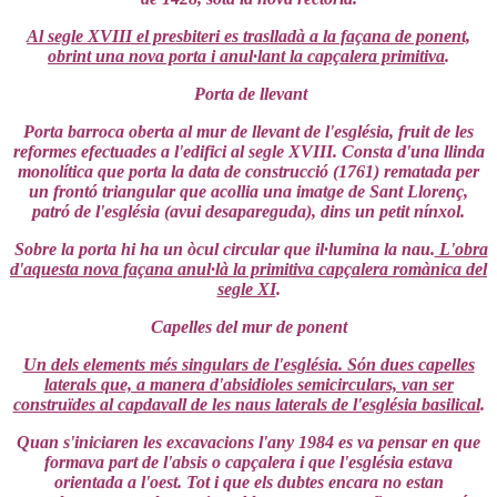
Al segle XVIII el presbiteri es traslladà a la façana de ponent,
obrint una nova porta i anul·lant la capçalera primitiva
.
Porta de llevant
Porta barroca oberta al mur de llevant de l'església, fruit de les
reformes efectuades a l'edifici al segle XVIII. Consta d'una llinda
monolítica que porta la data de construcció (1761) rematada per
un frontó triangular que acollia una imatge de Sant Llorenç,
patró de l'església (avui desapareguda), dins un petit nínxol.
Sobre la porta hi ha un òcul circular que il·lumina la nau.
L'obra
d'aquesta nova façana anul·là la primitiva capçalera romànica del
segle XI
.
Capelles del mur de ponent
Un dels elements més singulars de l'església. Són dues capelles
laterals que, a manera d'absidioles semicirculars, van ser
construïdes al capdavall de les naus laterals de l'església basilical
.
Quan s'iniciaren les excavacions l'any 1984 es va pensar en que
formava part de l'absis o capçalera i que l'església estava
orientada a l'oest. Tot i que els dubtes encara no estan