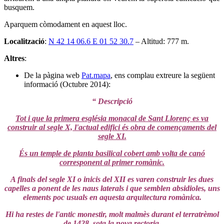
busquem.
Aparquem còmodament en aquest lloc.
Localització
:
N 42 14 06.6 E 01 52 30.7
– Altitud: 777 m.
Altres
:
De la pàgina web
Pat.mapa
, ens complau extreure la següent
informació (Octubre 2014):
“ Descripció
Tot i que la primera església monacal de Sant Llorenç es va
construir al segle X, l'actual edifici és obra de començaments del
segle XI.
És un temple de planta basilical cobert amb volta de canó
corresponent al primer romànic.
A finals del segle XI o inicis del XII es varen construir les dues
capelles a ponent de les naus laterals i que semblen absidioles, uns
elements poc usuals en aquesta arquitectura romànica.
Hi ha restes de l'antic monestir, molt malmès durant el terratrèmol
de 1428, sota la nova rectoria.