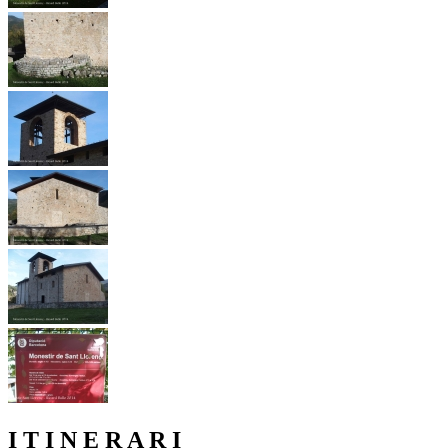
I T I N E R A R I