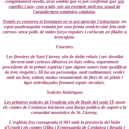
completament resolts, avui sembla que es pot confirmar que
són
capelles i que, com a tals, són un exemple molt poc usual de
l'arquitectura romànica catalana
.
Només es conserva el fonament on es pot apreciar l'estructura
: un
espai quadrangular rematat per una forma semicircular feta amb
carreus sense polir, de mides força regulars i col·locats en filades a
trencajunt.
Finestres
Les finestres de Sant Llorenç són de doble rebaix i arc dovellat
decorat amb curiosos dibuixos en baix relleu, segurament
procedents de la primer església i que alguns autors han qualificat
de trets visigòtics. Hi ha un personatge, molt rudimentari, vestit i
amb un braç estirat; motius ornamentals de flors de sis pètals i
tiges entrellaçades formant espais circulars.
Notícies històriques
Les primeres notícies de l'església són de finals del segle IX
quan
els comtes de Cerdanya iniciaren una llarga política de suport a la
comunitat monàstica de St. Llorenç.
L'església fou consagrada el 983 amb la presència del bisbe
d'Urgell i els comtes Oliba i Ermengarda de Cerdanya i Besalú i