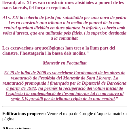
llevant; al s. XI es van construir unes absidioles a ponent de les
naus laterals, fet força excepcional.
Al s. XII la coberta de fusta fou substituïda per una nova de pedra
i es va construir una tribuna a la meitat de ponent de la nau
central quedant dividida en dues plantes: la inferior, coberta amb
volta d’aresta, que era utilitzada pels fidels, i la superior, destinada
a la comunitat.
Les excavacions arqueològiques han tret a la llum part del
claustre, l’hostatgeria i la bassa dels molins.”
Monestir en l’actualitat
El 25 de juliol de 2008 es va celebrar l’acabament de les obres de
restauració de l’església del Monestir de Sant Llorenç. La
restauració promoguda i finançada per la Diputació de Barcelona
a partir de 1982
,
ha permès la recuperació del volum inicial de
l’església i la contemplació de l’espai interior tal i com estava al
segle XV, presidit per la tribuna-cripta de la nau central
.”
Edificacions properes
:
Veure el mapa de Google d’aquesta mateixa
pàgina.
Altres pàgines
: