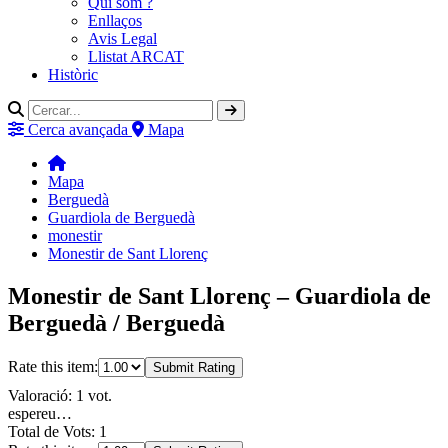
Qui som ?
Enllaços
Avis Legal
Llistat ARCAT
Històric
Cerca avançada
Mapa
Mapa
Berguedà
Guardiola de Berguedà
monestir
Monestir de Sant Llorenç
Monestir de Sant Llorenç – Guardiola de
Berguedà / Berguedà
Rate this item:
Submit Rating
Valoració: 1 vot.
espereu…
Total de Vots: 1