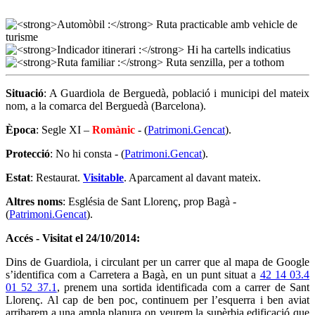
Situació
: A Guardiola de Berguedà, població i municipi del mateix
nom, a la comarca del Berguedà (Barcelona).
Època
: Segle XI –
Romànic
- (
Patrimoni.Gencat
).
Protecció
: No hi consta - (
Patrimoni.Gencat
).
Estat
: Restaurat.
Visitable
. Aparcament al davant mateix.
Altres noms
: Església de Sant Llorenç, prop Bagà -
(
Patrimoni.Gencat
).
Accés - Visitat el 24/10/2014:
Dins de Guardiola, i circulant per un carrer que al mapa de Google
s’identifica com a Carretera a Bagà, en un punt situat a
42 14 03.4
01 52 37.1
, prenem una sortida identificada com a carrer de Sant
Llorenç. Al cap de ben poc, continuem per l’esquerra i ben aviat
arribarem a una ampla planura on veurem la supèrbia edificació que