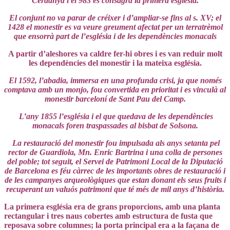
Cerdanya i el 983 es consagrà la primera església.
El conjunt no va parar de créixer i d’ampliar-se fins al s. XV; el
1428 el monestir es va veure greument afectat per un terratrèmol
que ensorrà part de l’església i de les dependències monacals
A partir d’aleshores va caldre fer-hi obres i es van reduir molt
les dependències del monestir i la mateixa església.
El 1592, l’abadia, immersa en una profunda crisi, ja que només
comptava amb un monjo, fou convertida en prioritat i es vinculà al
monestir barceloní de Sant Pau del Camp.
L’any 1855 l’església i el que quedava de les dependències
monacals foren traspassades al bisbat de Solsona.
La restauració del monestir fou impulsada als anys setanta pel
rector de Guardiola, Mn. Enric Bartrina i una colla de persones
del poble; tot seguit, el Servei de Patrimoni Local de la Diputació
de Barcelona es féu càrrec de les importants obres de restauració i
de les campanyes arqueològiques que estan donant els seus fruits i
recuperant un valuós patrimoni que té més de mil anys d’història.
La primera església era de grans proporcions, amb una planta
rectangular i tres naus cobertes amb estructura de fusta que
reposava sobre columnes; la porta principal era a la façana de