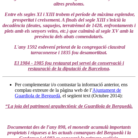
altres prohoms.
Entre els segles XI i XIII trobem el període de màxima esplendor,
prosperitat i creixement. A finals del segle XIII s'inicià la
decadència (deutes, saquejos, terratrèmol de 1428, enfrontaments i
plets amb els senyors veïns, etc.) que culminà al segle XV amb la
presència dels abats comendataris.
L'any 1592 esdevení priorat de la congregació claustral
tarraconense i 1835 fou desamortitzat.
El 1984 - 1985 fou restaurat pel servei de conservació i
restauració de la diputació de Barcelona
.
Per complementar i/o contrastar la informació anterior, ens
complau extreure de la pàgina web de l’
Ajuntament de
Guardiola de Berguedà
, el següent text (Octubre 2014):
“La joia del patrimoni arquitectònic de Guardiola de Berguedà.
Documentat des de l’any 898, el monestir acumulà importants
propietats i riqueses a les actuals comarques del Berguedà i la