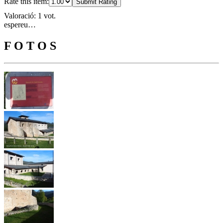
Rate this item:
Submit Rating
Valoració: 1 vot.
espereu…
F O T O S