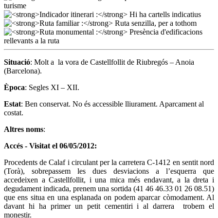
Situació
: Molt a la vora de Castellfollit de Riubregós – Anoia
(Barcelona).
Època
: Segles XI – XII.
Estat
: Ben conservat. No és accessible lliurament. Aparcament al
costat.
Altres noms
:
Accés - Visitat el 06/05/2012:
Procedents de Calaf i circulant per la carretera C-1412 en sentit nord
(Torà), sobrepassem les dues desviacions a l’esquerra que
accedeixen a Castellfollit, i una mica més endavant, a la dreta i
degudament indicada, prenem una sortida (41 46 46.33 01 26 08.51)
que ens situa en una esplanada on podem aparcar còmodament. Al
davant hi ha primer un petit cementiri i al darrera trobem el
monestir.