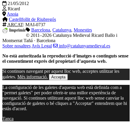
21/05/2012
Ricard
Anoia
Castellfollit de Riubregós
ARCAT
: MAI-0737
Barcelona
,
Catalunya
,
Monestirs
Imprimir
© 2011–2026 Catalunya Medieval
Ricard Ballo i
Montserrat Tañá · Barcelona
Sobre nosaltres
Avís Legal
info@catalunyamedieval.es
No està autoritzada la reproducció d’imatges o continguts sense
el consentiment exprés del propietari d’aquesta web.
Si continues navegant per aquest lloc web, acceptes utilitzar les
galetes.
Més informació.
Accepta
La configuració de les galetes d'aquesta web està definida com a
"permet galetes" per poder oferir-te una millor experiència de
navegació. Si continues utilitzant aquest lloc web sense canviar la
configuració de galetes o bé cliques a "Acceptar" entendrem que hi
estàs d'acord.
Tanca