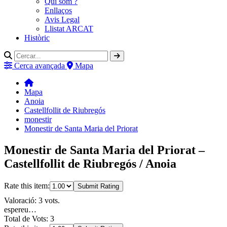
Qui som ?
Enllaços
Avis Legal
Llistat ARCAT
Històric
Cerca avançada
Mapa
Mapa
Anoia
Castellfollit de Riubregós
monestir
Monestir de Santa Maria del Priorat
Monestir de Santa Maria del Priorat –
Castellfollit de Riubregós / Anoia
Rate this item:
Submit Rating
Valoració: 3 vots.
espereu…
Total de Vots: 3