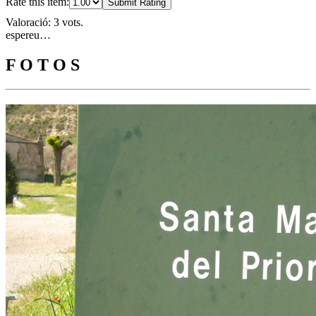
Rate this item:
Submit Rating
Valoració: 3 vots.
espereu…
F O T O S