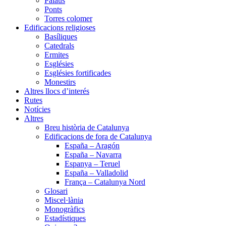
Palaus
Ponts
Torres colomer
Edificacions religioses
Basíliques
Catedrals
Ermites
Esglésies
Esglésies fortificades
Monestirs
Altres llocs d’interés
Rutes
Notícies
Altres
Breu història de Catalunya
Edificacions de fora de Catalunya
España – Aragón
España – Navarra
Espanya – Teruel
España – Valladolid
França – Catalunya Nord
Glosari
Miscel·lània
Monogràfics
Estadístiques