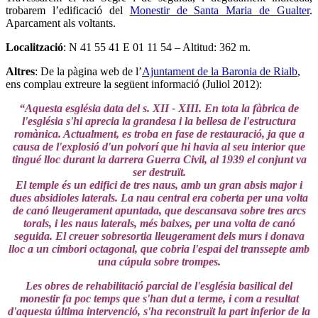
trobarem l’edificació del
Monestir de Santa Maria de Gualter
.
Aparcament als voltants.
Localització
: N 41 55 41 E 01 11 54 – Altitud: 362 m.
Altres
: De la pàgina web de l’
Ajuntament de la Baronia de Rialb
,
ens complau extreure la següent informació (Juliol 2012):
“Aquesta església data del s. XII - XIII. En tota la fàbrica de
l'església s'hi aprecia la grandesa i la bellesa de l'estructura
romànica. Actualment, es troba en fase de restauració, ja que a
causa de l'explosió d'un polvorí que hi havia al seu interior que
tingué lloc durant la darrera Guerra Civil, al 1939 el conjunt va
ser destruït.
El temple és un edifici de tres naus, amb un gran absis major i
dues absidioles laterals. La nau central era coberta per una volta
de canó lleugerament apuntada, que descansava sobre tres arcs
torals, i les naus laterals, més baixes, per una volta de canó
seguida. El creuer sobresortia lleugerament dels murs i donava
lloc a un cimbori octagonal, que cobria l'espai del transsepte amb
una cúpula sobre trompes.
Les obres de rehabilitació parcial de l'església basilical del
monestir fa poc temps que s'han dut a terme, i com a resultat
d'aquesta última intervenció, s'ha reconstruït la part inferior de la