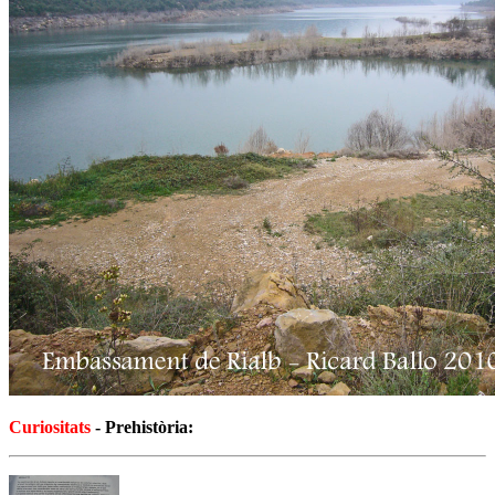
Curiositats
- Prehistòria: