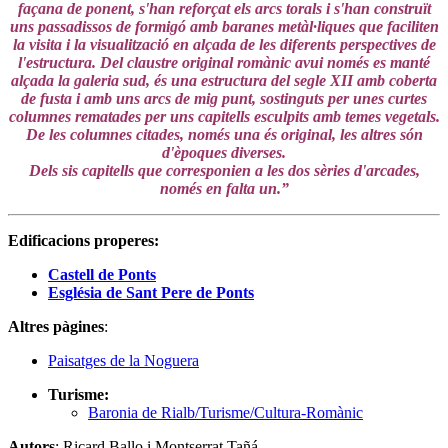
façana de ponent, s'han reforçat els arcs torals i s'han construït
uns passadissos de formigó amb baranes metàl·liques que faciliten
la visita i la visualització en alçada de les diferents perspectives de
l'estructura. Del claustre original romànic avui només es manté
alçada la galeria sud, és una estructura del segle XII amb coberta
de fusta i amb uns arcs de mig punt, sostinguts per unes curtes
columnes rematades per uns capitells esculpits amb temes vegetals.
De les columnes citades, només una és original, les altres són
d'èpoques diverses.
Dels sis capitells que corresponien a les dos sèries d'arcades,
només en falta un.”
Edificacions properes:
Castell de Ponts
Església de Sant Pere de Ponts
Altres pàgines
:
Paisatges de la Noguera
Turisme:
Baronia de Rialb/Turisme/Cultura-Romànic
Autors
: Ricard Ballo i Montserrat Tañá.