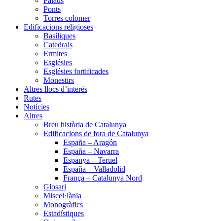
Palaus
Ponts
Torres colomer
Edificacions religioses
Basíliques
Catedrals
Ermites
Esglésies
Esglésies fortificades
Monestirs
Altres llocs d’interés
Rutes
Notícies
Altres
Breu història de Catalunya
Edificacions de fora de Catalunya
España – Aragón
España – Navarra
Espanya – Teruel
España – Valladolid
França – Catalunya Nord
Glosari
Miscel·lània
Monogràfics
Estadístiques