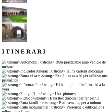
I T I N E R A R I