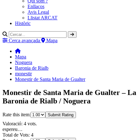
Qui som ?
Enllaços
Avis Legal
Llistat ARCAT
Històric
Cerca avançada
Mapa
Mapa
Noguera
Baronia de Rialb
monestir
Monestir de Santa Maria de Gualter
Monestir de Santa Maria de Gualter – La
Baronia de Rialb / Noguera
Rate this item:
Submit Rating
Valoració: 4 vots.
espereu…
Total de Vots: 4