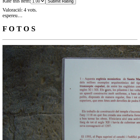
Rate this item:
Submit Rating
Valoració: 4 vots.
espereu…
F O T O S