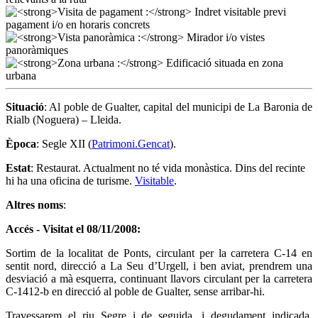
Situació
: Al poble de Gualter, capital del municipi de La Baronia de
Rialb (Noguera) – Lleida.
Època
: Segle XII (
Patrimoni.Gencat
).
Estat
: Restaurat. Actualment no té vida monàstica. Dins del recinte
hi ha una oficina de turisme.
Visitable
.
Altres noms
:
Accés - Visitat el 08/11/2008:
Sortim de la localitat de Ponts, circulant per la carretera C-14 en
sentit nord, direcció a La Seu d’Urgell, i ben aviat, prendrem una
desviació a mà esquerra, continuant llavors circulant per la carretera
C-1412-b en direcció al poble de Gualter, sense arribar-hi.
Travessarem el riu Segre i de seguida, i degudament indicada,