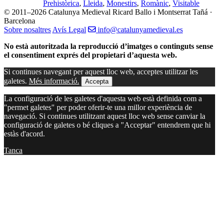
Prehistòrica
,
Lleida
,
Monestirs
,
Romànic
,
Visitable
© 2011–2026 Catalunya Medieval
Ricard Ballo i Montserrat Tañá ·
Barcelona
Sobre nosaltres
Avís Legal
info@catalunyamedieval.es
No està autoritzada la reproducció d’imatges o continguts sense
el consentiment exprés del propietari d’aquesta web.
Si continues navegant per aquest lloc web, acceptes utilitzar les
galetes.
Més informació.
Accepta
La configuració de les galetes d'aquesta web està definida com a
"permet galetes" per poder oferir-te una millor experiència de
navegació. Si continues utilitzant aquest lloc web sense canviar la
configuració de galetes o bé cliques a "Acceptar" entendrem que hi
estàs d'acord.
Tanca