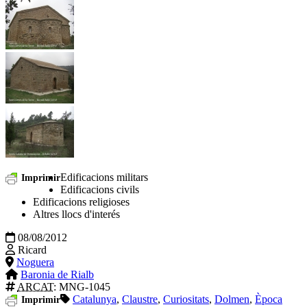
Edificacions militars
Imprimir
Edificacions civils
Edificacions religioses
Altres llocs d'interés
08/08/2012
Ricard
Noguera
Baronia de Rialb
ARCAT
: MNG-1045
Catalunya
,
Claustre
,
Curiositats
,
Dolmen
,
Època
Imprimir