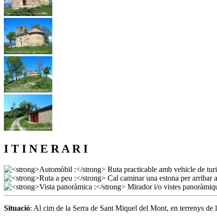
I T I N E R A R I
Situació
: Al cim de la Serra de Sant Miquel del Mont, en terrenys de 