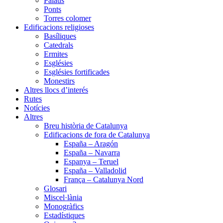
Palaus
Ponts
Torres colomer
Edificacions religioses
Basíliques
Catedrals
Ermites
Esglésies
Esglésies fortificades
Monestirs
Altres llocs d’interés
Rutes
Notícies
Altres
Breu història de Catalunya
Edificacions de fora de Catalunya
España – Aragón
España – Navarra
Espanya – Teruel
España – Valladolid
França – Catalunya Nord
Glosari
Miscel·lània
Monogràfics
Estadístiques