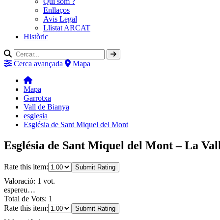
Qui som ?
Enllaços
Avis Legal
Llistat ARCAT
Històric
Cerca avançada
Mapa
Mapa
Garrotxa
Vall de Bianya
esglesia
Església de Sant Miquel del Mont
Església de Sant Miquel del Mont – La Val
Rate this item:
Submit Rating
Valoració: 1 vot.
espereu…
Total de Vots: 1
Rate this item:
Submit Rating