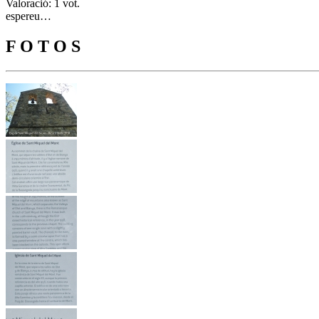
Valoració: 1 vot.
espereu…
F O T O S