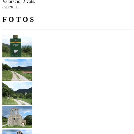
Valoració: 2 vots.
espereu…
F O T O S