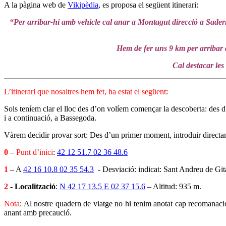
A la pàgina web de
Vikipèdia
, es proposa el següent itinerari:
“Per arribar-hi amb vehicle cal anar a Montagut direcció a Sadern
Hem de fer uns 9 km per arribar a
Cal destacar les 
L’itinerari que nosaltres hem fet, ha estat el següent
:
Sols teníem clar el lloc des d’on volíem començar la descoberta: des 
i a continuació, a Bassegoda.
Vàrem decidir provar sort: Des d’un primer moment, introduir directa
0
–
Punt d’inici
:
42 12 51.7 02 36 48.6
1
– A
42 16 10.8 02 35 54.3
- Desviació: indicat: Sant Andreu de Gita
2
- Localització
:
N 42 17 13.5 E 02 37 15.6
– Altitud: 935 m.
Nota
: Al nostre quadern de viatge no hi tenim anotat cap recomanació
anant amb precaució.