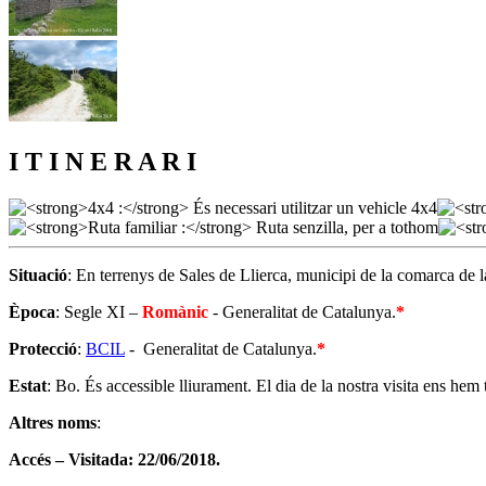
I T I N E R A R I
Situació
: En terrenys de Sales de Llierca, municipi de la comarca de 
Època
: Segle XI –
Romànic
- Generalitat de Catalunya.
*
Protecció
:
BCIL
- Generalitat de Catalunya.
*
Estat
: Bo. És accessible lliurament. El dia de la nostra visita ens he
Altres noms
:
Accés – Visitada: 22/06/2018.