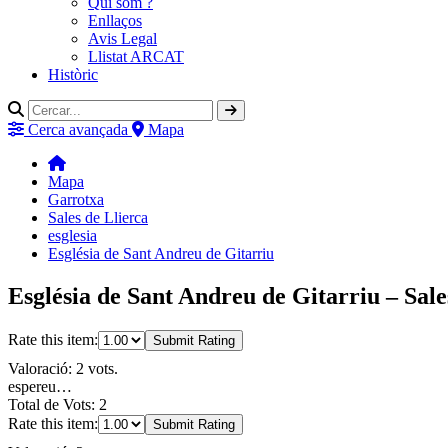
Qui som ?
Enllaços
Avis Legal
Llistat ARCAT
Històric
Cerca avançada
Mapa
Mapa
Garrotxa
Sales de Llierca
esglesia
Església de Sant Andreu de Gitarriu
Església de Sant Andreu de Gitarriu – Sale
Rate this item:
Submit Rating
Valoració: 2 vots.
espereu…
Total de Vots: 2
Rate this item:
Submit Rating