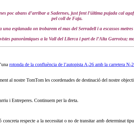
es poc abans d’arribar a Sadernes, just fent l’última pujada cal agaf
pel coll de Faja.
 una esplanada on trobarem el mas del Serradell i a escassos metres de
vistes panoràmiques a la Vall del Llierca i part de l’Alta Garrotxa; 
d’una
rotonda de la confluència de l’autopista A-26 amb la carretera N-
ment al nostre TomTom les coordenades de destinació del nostre objectiu
rriu i Entreperes. Continuem per la dreta.
 concreta respecte a la necessitat o no de transitar amb determinat tip