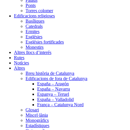
Palaus
Ponts
Torres colomer
Edificacions religioses
Basíliques
Catedrals
Ermites
Esglésies
Esglésies fortificades
Monestirs
Altres llocs d’interés
Rutes
Notícies
Altres
Breu història de Catalunya
Edificacions de fora de Catalunya
España – Aragón
España – Navarra
Espanya – Teruel
España – Valladolid
França – Catalunya Nord
Glosari
Miscel·lània
Monogràfics
Estadístiques