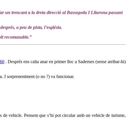
ar un trencant a la dreta direcció al Bassegoda I Lliurona passant
sprés, a peu de pista, l’església.
molt recomanable.”
260
. Després ens calia anar en primer lloc a Sadernes (sense arribar-hi)
. I sorprenentment (o no ?) va funcionar.
us de vehicle. Pensem que s’hi pot circular amb un vehicle de turisme,