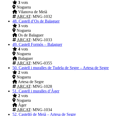
3
vots
Noguera
Vilanova de Meià
ARCAT
: MNG-1032
48.
Castell d’Os de Balaguer
3
vots
Noguera
Os de Balaguer
ARCAT
: MNG-1033
49.
Castell Formós – Balaguer
4
vots
Noguera
Balaguer
ARCAT
: MNG-0355
50.
Castell i muralles de Tudela de Segre – Artesa de Segre
2
vots
Noguera
Artesa de Segre
ARCAT
: MNG-1028
51.
Castell i muralles d’Àger
2
vots
Noguera
Àger
ARCAT
: MNG-1034
52.
Castelló de Meià – Artesa de Segre