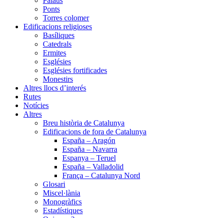
Palaus
Ponts
Torres colomer
Edificacions religioses
Basíliques
Catedrals
Ermites
Esglésies
Esglésies fortificades
Monestirs
Altres llocs d’interés
Rutes
Notícies
Altres
Breu història de Catalunya
Edificacions de fora de Catalunya
España – Aragón
España – Navarra
Espanya – Teruel
España – Valladolid
França – Catalunya Nord
Glosari
Miscel·lània
Monogràfics
Estadístiques