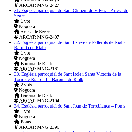
ARCAT
: MNG-2427
31.
Església parroquial de Sant Climent de Vilves – Artesa de
Segre
1
vot
Noguera
Artesa de Segre
ARCAT
: MNG-2407
32.
Església parroquial de Sant Esteve de Pallerols de Rialb –
Baronia de Rialb
1
vot
Noguera
Baronia de Rialb
ARCAT
: MNG-2161
33.
Església parroquial de Sant Iscle i Santa Victòria de la
Torre de Rialb – La Baronia de Rialb
2
vots
Noguera
Baronia de Rialb
ARCAT
: MNG-2164
34.
Església parroquial de Sant Joan de Torreblanca – Ponts
1
vot
Noguera
Ponts
ARCAT
: MNG-2396