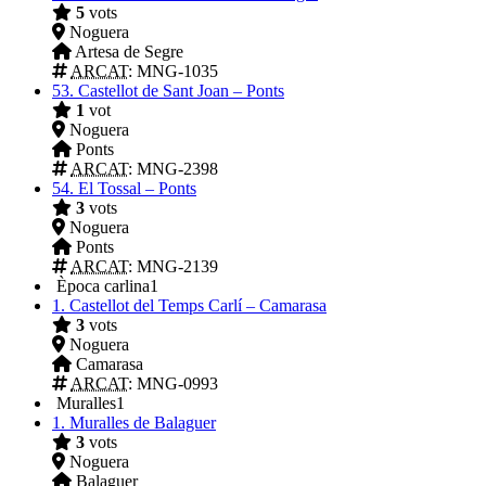
5
vots
Noguera
Artesa de Segre
ARCAT
: MNG-1035
53.
Castellot de Sant Joan – Ponts
1
vot
Noguera
Ponts
ARCAT
: MNG-2398
54.
El Tossal – Ponts
3
vots
Noguera
Ponts
ARCAT
: MNG-2139
Època carlina
1
1.
Castellot del Temps Carlí – Camarasa
3
vots
Noguera
Camarasa
ARCAT
: MNG-0993
Muralles
1
1.
Muralles de Balaguer
3
vots
Noguera
Balaguer