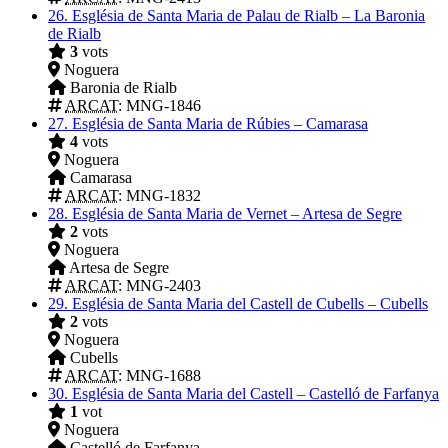
26.
Església de Santa Maria de Palau de Rialb – La Baronia
de Rialb
3
vots
Noguera
Baronia de Rialb
ARCAT
: MNG-1846
27.
Església de Santa Maria de Rúbies – Camarasa
4
vots
Noguera
Camarasa
ARCAT
: MNG-1832
28.
Església de Santa Maria de Vernet – Artesa de Segre
2
vots
Noguera
Artesa de Segre
ARCAT
: MNG-2403
29.
Església de Santa Maria del Castell de Cubells – Cubells
2
vots
Noguera
Cubells
ARCAT
: MNG-1688
30.
Església de Santa Maria del Castell – Castelló de Farfanya
1
vot
Noguera
Castelló de Farfanya