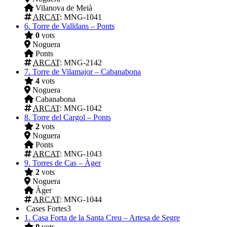
Vilanova de Meià
ARCAT
: MNG-1041
6.
Torre de Valldans – Ponts
0
vots
Noguera
Ponts
ARCAT
: MNG-2142
7.
Torre de Vilamajor – Cabanabona
4
vots
Noguera
Cabanabona
ARCAT
: MNG-1042
8.
Torre del Cargol – Ponts
2
vots
Noguera
Ponts
ARCAT
: MNG-1043
9.
Torres de Cas – Àger
2
vots
Noguera
Àger
ARCAT
: MNG-1044
Cases Fortes
3
1.
Casa Forta de la Santa Creu – Artesa de Segre
0
vots