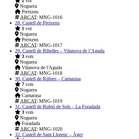
1
vot
Noguera
Preixens
ARCAT
: MNG-1016
28.
Castell de Preixens
1
vot
Noguera
Preixens
ARCAT
: MNG-1017
29.
Castell de Ribelles – Vilanova de l’Aguda
3
vots
Noguera
Vilanova de l'Aguda
ARCAT
: MNG-1018
30.
Castell de Rúbies – Camarasa
7
vots
Noguera
Camarasa
ARCAT
: MNG-1019
31.
Castell de Rubió de Sols – La Foradada
3
vots
Noguera
Foradada
ARCAT
: MNG-1020
32.
Castell de Sant Llorenç – Àger