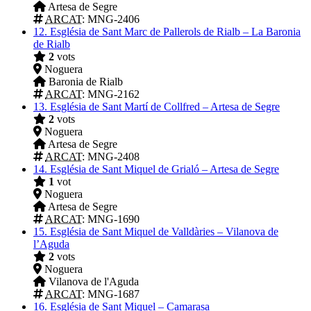
Artesa de Segre
ARCAT
: MNG-2406
12.
Església de Sant Marc de Pallerols de Rialb – La Baronia
de Rialb
2
vots
Noguera
Baronia de Rialb
ARCAT
: MNG-2162
13.
Església de Sant Martí de Collfred – Artesa de Segre
2
vots
Noguera
Artesa de Segre
ARCAT
: MNG-2408
14.
Església de Sant Miquel de Grialó – Artesa de Segre
1
vot
Noguera
Artesa de Segre
ARCAT
: MNG-1690
15.
Església de Sant Miquel de Valldàries – Vilanova de
l’Aguda
2
vots
Noguera
Vilanova de l'Aguda
ARCAT
: MNG-1687
16.
Església de Sant Miquel – Camarasa