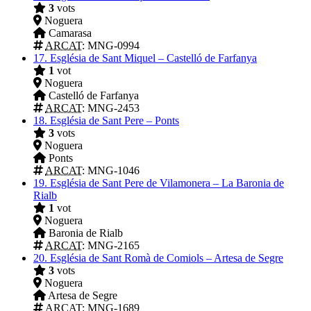
3
vots
Noguera
Camarasa
ARCAT
: MNG-0994
17.
Església de Sant Miquel – Castelló de Farfanya
1
vot
Noguera
Castelló de Farfanya
ARCAT
: MNG-2453
18.
Església de Sant Pere – Ponts
3
vots
Noguera
Ponts
ARCAT
: MNG-1046
19.
Església de Sant Pere de Vilamonera – La Baronia de
Rialb
1
vot
Noguera
Baronia de Rialb
ARCAT
: MNG-2165
20.
Església de Sant Romà de Comiols – Artesa de Segre
3
vots
Noguera
Artesa de Segre
ARCAT
: MNG-1689