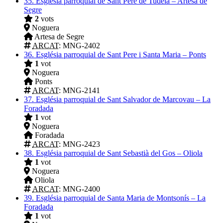
35.
Església parroquial de Sant Pere de Tudela – Artesa de
Segre
2
vots
Noguera
Artesa de Segre
ARCAT
: MNG-2402
36.
Església parroquial de Sant Pere i Santa Maria – Ponts
1
vot
Noguera
Ponts
ARCAT
: MNG-2141
37.
Església parroquial de Sant Salvador de Marcovau – La
Foradada
1
vot
Noguera
Foradada
ARCAT
: MNG-2423
38.
Església parroquial de Sant Sebastià del Gos – Oliola
1
vot
Noguera
Oliola
ARCAT
: MNG-2400
39.
Església parroquial de Santa Maria de Montsonís – La
Foradada
1
vot