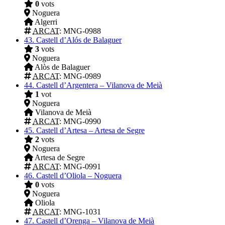
0
vots
Noguera
Algerri
ARCAT
: MNG-0988
43.
Castell d’Alós de Balaguer
3
vots
Noguera
Alòs de Balaguer
ARCAT
: MNG-0989
44.
Castell d’Argentera – Vilanova de Meià
1
vot
Noguera
Vilanova de Meià
ARCAT
: MNG-0990
45.
Castell d’Artesa – Artesa de Segre
2
vots
Noguera
Artesa de Segre
ARCAT
: MNG-0991
46.
Castell d’Oliola – Noguera
0
vots
Noguera
Oliola
ARCAT
: MNG-1031
47.
Castell d’Orenga – Vilanova de Meià