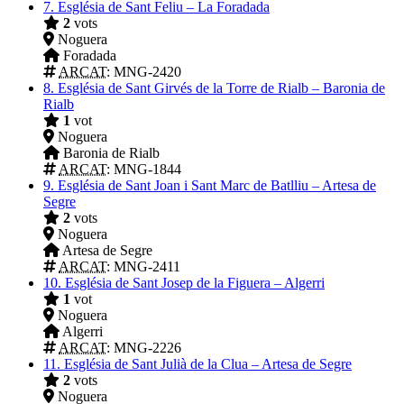
7.
Església de Sant Feliu – La Foradada
2
vots
Noguera
Foradada
ARCAT
: MNG-2420
8.
Església de Sant Girvés de la Torre de Rialb – Baronia de
Rialb
1
vot
Noguera
Baronia de Rialb
ARCAT
: MNG-1844
9.
Església de Sant Joan i Sant Marc de Batlliu – Artesa de
Segre
2
vots
Noguera
Artesa de Segre
ARCAT
: MNG-2411
10.
Església de Sant Josep de la Figuera – Algerri
1
vot
Noguera
Algerri
ARCAT
: MNG-2226
11.
Església de Sant Julià de la Clua – Artesa de Segre
2
vots
Noguera