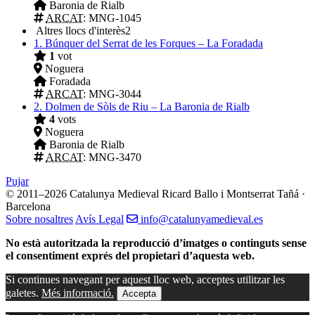
Baronia de Rialb
ARCAT
: MNG-1045
Altres llocs d'interès
2
1.
Búnquer del Serrat de les Forques – La Foradada
1
vot
Noguera
Foradada
ARCAT
: MNG-3044
2.
Dolmen de Sòls de Riu – La Baronia de Rialb
4
vots
Noguera
Baronia de Rialb
ARCAT
: MNG-3470
Pujar
© 2011–2026 Catalunya Medieval
Ricard Ballo i Montserrat Tañá ·
Barcelona
Sobre nosaltres
Avís Legal
info@catalunyamedieval.es
No està autoritzada la reproducció d’imatges o continguts sense
el consentiment exprés del propietari d’aquesta web.
Si continues navegant per aquest lloc web, acceptes utilitzar les
galetes.
Més informació.
Accepta