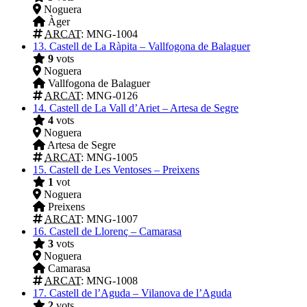
Noguera
Àger
ARCAT
: MNG-1004
13.
Castell de La Ràpita – Vallfogona de Balaguer
9
vots
Noguera
Vallfogona de Balaguer
ARCAT
: MNG-0126
14.
Castell de La Vall d’Ariet – Artesa de Segre
4
vots
Noguera
Artesa de Segre
ARCAT
: MNG-1005
15.
Castell de Les Ventoses – Preixens
1
vot
Noguera
Preixens
ARCAT
: MNG-1007
16.
Castell de Llorenç – Camarasa
3
vots
Noguera
Camarasa
ARCAT
: MNG-1008
17.
Castell de l’Aguda – Vilanova de l’Aguda
2
vots