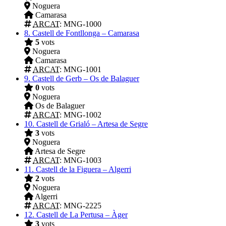
Noguera
Camarasa
ARCAT
: MNG-1000
8.
Castell de Fontllonga – Camarasa
5
vots
Noguera
Camarasa
ARCAT
: MNG-1001
9.
Castell de Gerb – Os de Balaguer
0
vots
Noguera
Os de Balaguer
ARCAT
: MNG-1002
10.
Castell de Grialó – Artesa de Segre
3
vots
Noguera
Artesa de Segre
ARCAT
: MNG-1003
11.
Castell de la Figuera – Algerri
2
vots
Noguera
Algerri
ARCAT
: MNG-2225
12.
Castell de La Pertusa – Àger
3
vots