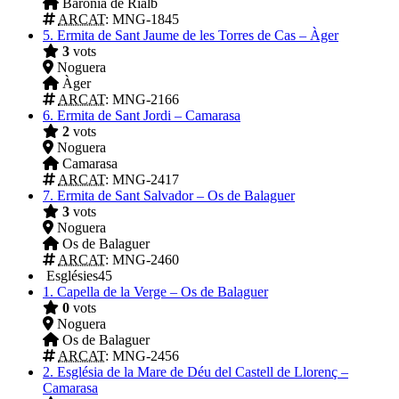
Baronia de Rialb
ARCAT
: MNG-1845
5.
Ermita de Sant Jaume de les Torres de Cas – Àger
3
vots
Noguera
Àger
ARCAT
: MNG-2166
6.
Ermita de Sant Jordi – Camarasa
2
vots
Noguera
Camarasa
ARCAT
: MNG-2417
7.
Ermita de Sant Salvador – Os de Balaguer
3
vots
Noguera
Os de Balaguer
ARCAT
: MNG-2460
Esglésies
45
1.
Capella de la Verge – Os de Balaguer
0
vots
Noguera
Os de Balaguer
ARCAT
: MNG-2456
2.
Església de la Mare de Déu del Castell de Llorenç –
Camarasa