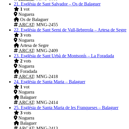
21.
Església de Sant Salvador – Os de Balaguer
1
vot
Noguera
Os de Balaguer
ARCAT
: MNG-2455
22.
Església de Sant Serni de Vall-llebrerola – Artesa de Segre
3
vots
Noguera
Artesa de Segre
ARCAT
: MNG-2409
23.
Església de Sant Urbà de Montsonís – La Foradada
2
vots
Noguera
Foradada
ARCAT
: MNG-2418
24.
Església de Santa Maria – Balaguer
1
vot
Noguera
Balaguer
ARCAT
: MNG-2414
25.
Església de Santa Maria de les Franqueses – Balaguer
3
vots
Noguera
Balaguer
ARCAT
: MNG-2413