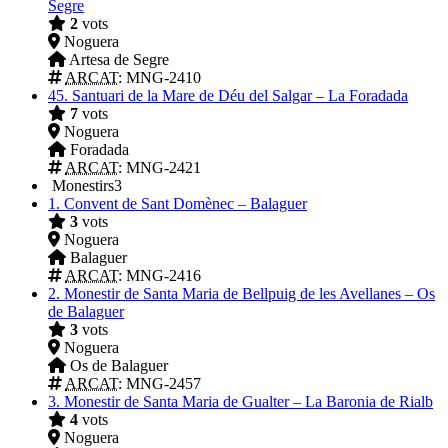
Segre
2
vots
Noguera
Artesa de Segre
ARCAT
: MNG-2410
45.
Santuari de la Mare de Déu del Salgar – La Foradada
7
vots
Noguera
Foradada
ARCAT
: MNG-2421
Monestirs
3
1.
Convent de Sant Domènec – Balaguer
3
vots
Noguera
Balaguer
ARCAT
: MNG-2416
2.
Monestir de Santa Maria de Bellpuig de les Avellanes – Os
de Balaguer
3
vots
Noguera
Os de Balaguer
ARCAT
: MNG-2457
3.
Monestir de Santa Maria de Gualter – La Baronia de Rialb
4
vots
Noguera