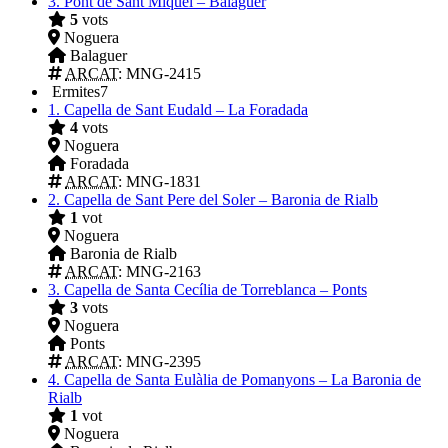
3.
Pont de Sant Miquel – Balaguer
5
vots
Noguera
Balaguer
ARCAT
: MNG-2415
Ermites
7
1.
Capella de Sant Eudald – La Foradada
4
vots
Noguera
Foradada
ARCAT
: MNG-1831
2.
Capella de Sant Pere del Soler – Baronia de Rialb
1
vot
Noguera
Baronia de Rialb
ARCAT
: MNG-2163
3.
Capella de Santa Cecília de Torreblanca – Ponts
3
vots
Noguera
Ponts
ARCAT
: MNG-2395
4.
Capella de Santa Eulàlia de Pomanyons – La Baronia de
Rialb
1
vot
Noguera