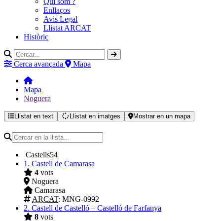
Qui som ?
Enllaços
Avis Legal
Llistat ARCAT
Històric
Cerca avançada
Mapa
Mapa
Noguera
Llistat en text
Llistat en imatges
Mostrar en un mapa
Castells
54
1.
Castell de Camarasa
4
vots
Noguera
Camarasa
ARCAT
: MNG-0992
2.
Castell de Castelló – Castelló de Farfanya
8
vots