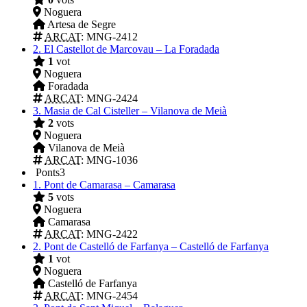
Noguera
Artesa de Segre
ARCAT
: MNG-2412
2.
El Castellot de Marcovau – La Foradada
1
vot
Noguera
Foradada
ARCAT
: MNG-2424
3.
Masia de Cal Cisteller – Vilanova de Meià
2
vots
Noguera
Vilanova de Meià
ARCAT
: MNG-1036
Ponts
3
1.
Pont de Camarasa – Camarasa
5
vots
Noguera
Camarasa
ARCAT
: MNG-2422
2.
Pont de Castelló de Farfanya – Castelló de Farfanya
1
vot
Noguera
Castelló de Farfanya
ARCAT
: MNG-2454