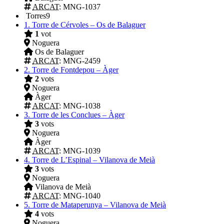
ARCAT
: MNG-1037
Torres
9
1.
Torre de Cérvoles – Os de Balaguer
1
vot
Noguera
Os de Balaguer
ARCAT
: MNG-2459
2.
Torre de Fontdepou – Àger
2
vots
Noguera
Àger
ARCAT
: MNG-1038
3.
Torre de les Conclues – Àger
3
vots
Noguera
Àger
ARCAT
: MNG-1039
4.
Torre de L’Espinal – Vilanova de Meià
3
vots
Noguera
Vilanova de Meià
ARCAT
: MNG-1040
5.
Torre de Mataperunya – Vilanova de Meià
4
vots
Noguera