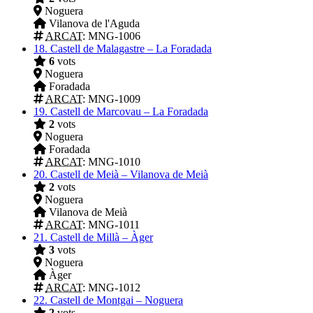
Noguera
Vilanova de l'Aguda
ARCAT
: MNG-1006
18.
Castell de Malagastre – La Foradada
6
vots
Noguera
Foradada
ARCAT
: MNG-1009
19.
Castell de Marcovau – La Foradada
2
vots
Noguera
Foradada
ARCAT
: MNG-1010
20.
Castell de Meià – Vilanova de Meià
2
vots
Noguera
Vilanova de Meià
ARCAT
: MNG-1011
21.
Castell de Millà – Àger
3
vots
Noguera
Àger
ARCAT
: MNG-1012
22.
Castell de Montgai – Noguera
2
vots