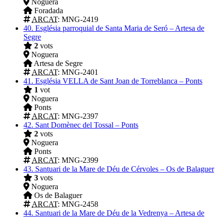
Noguera
Foradada
ARCAT
: MNG-2419
40.
Església parroquial de Santa Maria de Seró – Artesa de
Segre
2
vots
Noguera
Artesa de Segre
ARCAT
: MNG-2401
41.
Església VELLA de Sant Joan de Torreblanca – Ponts
1
vot
Noguera
Ponts
ARCAT
: MNG-2397
42.
Sant Domènec del Tossal – Ponts
2
vots
Noguera
Ponts
ARCAT
: MNG-2399
43.
Santuari de la Mare de Déu de Cérvoles – Os de Balaguer
3
vots
Noguera
Os de Balaguer
ARCAT
: MNG-2458
44.
Santuari de la Mare de Déu de la Vedrenya – Artesa de