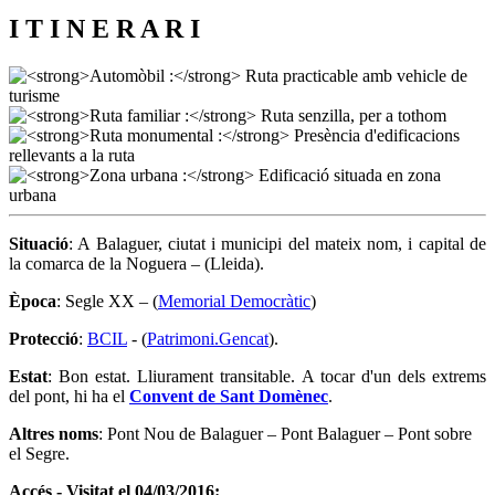
I T I N E R A R I
Situació
: A Balaguer, ciutat i municipi del mateix nom, i capital de
la comarca de la Noguera – (Lleida).
Època
: Segle XX – (
Memorial Democràtic
)
Protecció
:
BCIL
- (
Patrimoni.Gencat
).
Estat
: Bon estat. Lliurament transitable. A tocar d'un dels extrems
del pont, hi ha el
Convent de Sant Domènec
.
Altres noms
: Pont Nou de Balaguer – Pont Balaguer – Pont sobre
el Segre.
Accés - Visitat el 04/03/2016: