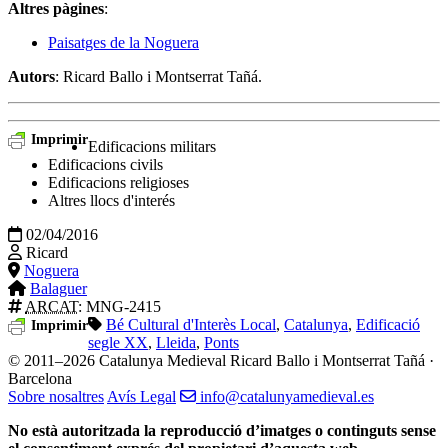
Altres pàgines
:
Paisatges de la Noguera
Autors
: Ricard Ballo i Montserrat Tañá.
Imprimir
Edificacions militars
Edificacions civils
Edificacions religioses
Altres llocs d'interés
02/04/2016
Ricard
Noguera
Balaguer
ARCAT
: MNG-2415
Bé Cultural d'Interès Local
,
Catalunya
,
Edificació
Imprimir
segle XX
,
Lleida
,
Ponts
© 2011–2026 Catalunya Medieval
Ricard Ballo i Montserrat Tañá ·
Barcelona
Sobre nosaltres
Avís Legal
info@catalunyamedieval.es
No està autoritzada la reproducció d’imatges o continguts sense