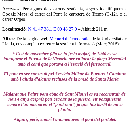
Accessos: Per alguns dels carrers següents, segons identifiquem a
Google Maps: el carrer del Pont, la carretera de Tremp (C-12), o el
carrer Urgell.
Localització
:
N 41 47 38.1 E 00 48 27.9
– Altitud: 211 m.
Altres
: De la pàgina web
Memorial Democràtic
, de la Universitat de
Lleida, ens complau extreure la següent informació (Març 2016):
“ El 9 de novembre (dia de la festa major) de 1940 es va
inaugurar el Puente de la Victoria per enllaçar la plaça Mercadal
amb el camí que portava a l’estació del ferrocarril.
El pont va ser construït pel Servicio Militar de Puentes i Caminos
amb l’ajuda d’alguns reclusos de la presó de Santa Maria
.
Malgrat que l’altre pont gòtic de Sant Miquel es va reconstruir de
nou 4 anys després pels estralls de la guerra, els balaguerins
sempre l’anomenaren el “pont nou”, ja que fou bastit de nova
planta.
Alguns, però, també l’anomenaven el pont del portalet.