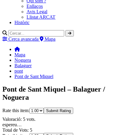
Qui som ?
Enllaços
Avis Legal
Llistat ARCAT
Històric
Cerca avançada
Mapa
Mapa
Noguera
Balaguer
pont
Pont de Sant Miquel
Pont de Sant Miquel – Balaguer /
Noguera
Rate this item:
Submit Rating
Valoració: 5 vots.
espereu…
Total de Vots: 5