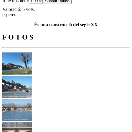
Rate this item:
Submit Rating
Valoració: 5 vots.
espereu…
És una construcció del segle XX
F O T O S