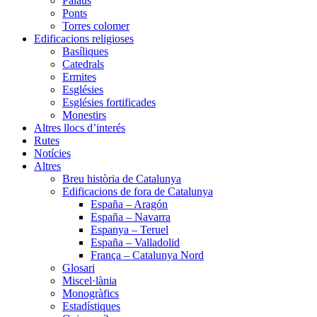
Palaus
Ponts
Torres colomer
Edificacions religioses
Basíliques
Catedrals
Ermites
Esglésies
Esglésies fortificades
Monestirs
Altres llocs d’interés
Rutes
Notícies
Altres
Breu història de Catalunya
Edificacions de fora de Catalunya
España – Aragón
España – Navarra
Espanya – Teruel
España – Valladolid
França – Catalunya Nord
Glosari
Miscel·lània
Monogràfics
Estadístiques