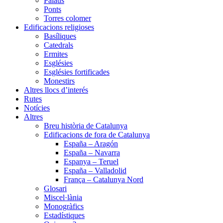
Palaus
Ponts
Torres colomer
Edificacions religioses
Basíliques
Catedrals
Ermites
Esglésies
Esglésies fortificades
Monestirs
Altres llocs d’interés
Rutes
Notícies
Altres
Breu història de Catalunya
Edificacions de fora de Catalunya
España – Aragón
España – Navarra
Espanya – Teruel
España – Valladolid
França – Catalunya Nord
Glosari
Miscel·lània
Monogràfics
Estadístiques