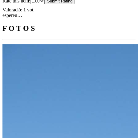
Rate this item:
Submit Rating
Valoració: 1 vot.
espereu…
F O T O S