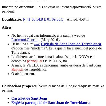
Itinerari no disponible. Sols ha estat un intent d'aproximació. Visita
pendent.
Localització
:
N 41 56 14.8 E 01 09 35.5
– Altitud: 458 m.
Altres
:
No hem trobat cap informació a la pàgina web de
Patrimoni.Gencat
- (Març 2016).
Hi ha una altra
--->
Església de Sant Joan de Torreblanca
,
d'època més “moderna”. És la que hi ha al nucli del poble de
Torreblanca.
La diferenciació entre l'una i l'altra, és que la NOVA es
denomina
parroquial
i la VELLA, no.
A més, la VELLA es denomina també església de Sant Joan
Baptista
de Torreblanca.
O aixó pensem.
Edificacions properes:
Veure el mapa de Google d'aquesta mateixa
pàgina.
Castellot de Sant Joan
Església parroquial de Sant Joan de Torreblanca