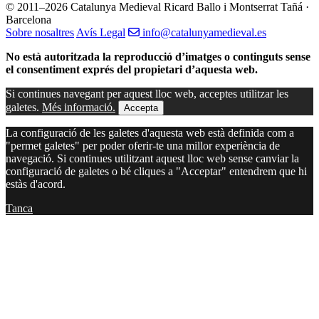
© 2011–2026 Catalunya Medieval
Ricard Ballo i Montserrat Tañá ·
Barcelona
Sobre nosaltres
Avís Legal
info@catalunyamedieval.es
No està autoritzada la reproducció d’imatges o continguts sense
el consentiment exprés del propietari d’aquesta web.
Si continues navegant per aquest lloc web, acceptes utilitzar les
galetes.
Més informació.
Accepta
La configuració de les galetes d'aquesta web està definida com a
"permet galetes" per poder oferir-te una millor experiència de
navegació. Si continues utilitzant aquest lloc web sense canviar la
configuració de galetes o bé cliques a "Acceptar" entendrem que hi
estàs d'acord.
Tanca