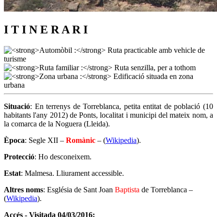
I T I N E R A R I
Situació
: En terrenys de Torreblanca, petita entitat de població (10
habitants l'any 2012) de Ponts, localitat i municipi del mateix nom, a
la comarca de la Noguera (Lleida).
Època
: Segle XII –
Romànic
– (
Wikipedia
).
Protecció
: Ho desconeixem.
Estat
: Malmesa. Lliurament accessible.
Altres noms
: Església de Sant Joan
Baptista
de Torreblanca –
(
Wikipedia
).
Accés - Visitada 04/03/2016: