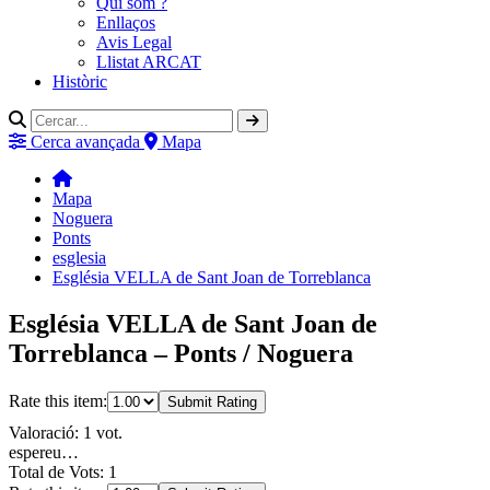
Qui som ?
Enllaços
Avis Legal
Llistat ARCAT
Històric
Cerca avançada
Mapa
Mapa
Noguera
Ponts
esglesia
Església VELLA de Sant Joan de Torreblanca
Església VELLA de Sant Joan de
Torreblanca – Ponts / Noguera
Rate this item:
Submit Rating
Valoració: 1 vot.
espereu…
Total de Vots: 1