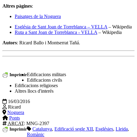
Altres pàgines
:
Paisatges de la Noguera
Església de Sant Joan de Torreblanca – VELLA
– Wikipedia
Ruta a Sant Joan de Torreblanca - VELLA
– Wikipedia
Autors
: Ricard Ballo i Montserrat Tañá.
Edificacions militars
Imprimir
Edificacions civils
Edificacions religioses
Altres llocs d'interés
16/03/2016
Ricard
Noguera
Ponts
ARCAT
: MNG-2397
Catalunya
,
Edificació segle XII
,
Esglésies
,
Lleida
,
Imprimir
Romànic