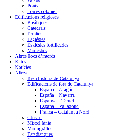
Palaus
Ponts
Torres colomer
Edificacions religioses
Basíliques
Catedrals
Ermites
Esglésies
Esglésies fortificades
Monestirs
Altres llocs d’interés
Rutes
Notícies
Altres
Breu història de Catalunya
Edificacions de fora de Catalunya
España – Aragón
España – Navarra
Espanya – Teruel
España – Valladolid
França – Catalunya Nord
Glosari
Miscel·lània
Monogràfics
Estadístiques