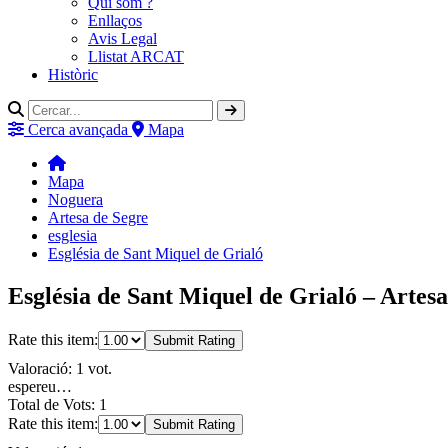
Qui som ?
Enllaços
Avis Legal
Llistat ARCAT
Històric
Cerca avançada
Mapa
Mapa
Noguera
Artesa de Segre
esglesia
Església de Sant Miquel de Grialó
Església de Sant Miquel de Grialó – Artes
Rate this item:
Submit Rating
Valoració: 1 vot.
espereu…
Total de Vots: 1
Rate this item:
Submit Rating