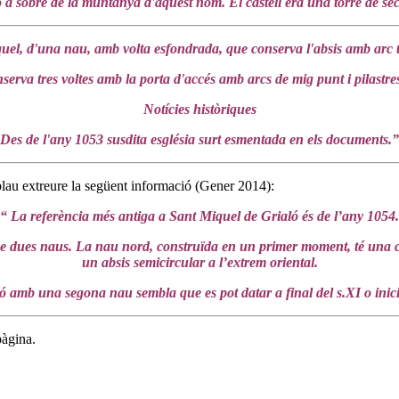
aló a sobre de la muntanya d'aquest nom. El castell era una torre de se
quel, d'una nau, amb volta esfondrada, que conserva l'absis amb arc tr
erva tres voltes amb la porta d'accés amb arcs de mig punt i pilastres
Notícies històriques
Des de l'any 1053 susdita església surt esmentada en els documents.”
lau extreure la següent informació (Gener 2014):
“ La referència més antiga a Sant Miquel de Grialó és de l’any 1054.
ci de dues naus. La nau nord, construïda en un primer moment, té una
un absis semicircular a l’extrem oriental.
 amb una segona nau sembla que es pot datar a final del s.XI o inici
pàgina.