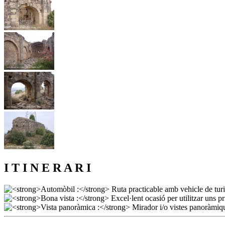
I T I N E R A R I