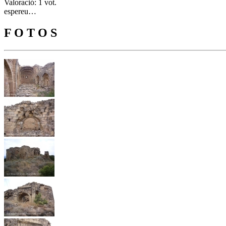
Valoració: 1 vot.
espereu…
F O T O S