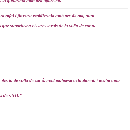
cció quadrada amb bell aparellat.
iomfal i finestra espitllerada amb arc de mig punt.
 que suportaven els arcs torals de la volta de canó.
 coberta de volta de canó, molt malmesa actualment, i acaba amb
s de s.XII.”