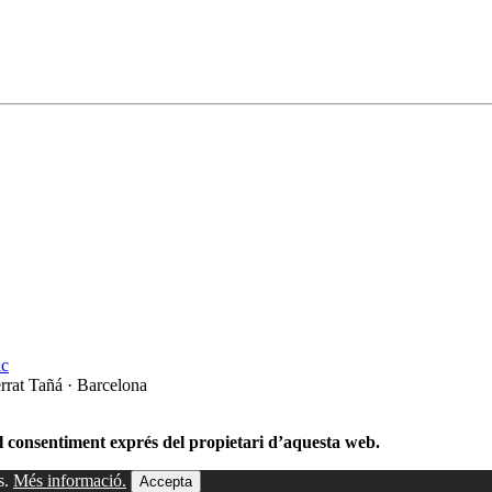
c
rrat Tañá · Barcelona
el consentiment exprés del propietari d’aquesta web.
s.
Més informació.
Accepta