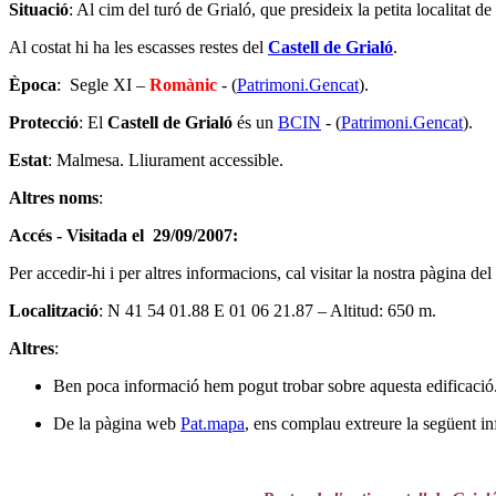
Situació
: Al cim del turó de Grialó, que presideix la petita localitat 
Al costat hi ha les escasses restes del
Castell de Grialó
.
Època
: Segle XI –
Romànic
- (
Patrimoni.Gencat
).
Protecció
: El
Castell de Grialó
és un
BCIN
- (
Patrimoni.Gencat
).
Estat
: Malmesa. Lliurament accessible.
Altres noms
:
Accés - Visitada el 29/09/2007:
Per accedir-hi i per altres informacions, cal visitar la nostra pàgina del
Localització
: N 41 54 01.88 E 01 06 21.87 – Altitud: 650 m.
Altres
:
Ben poca informació hem pogut trobar sobre aquesta edificació
De la pàgina web
Pat.mapa
, ens complau extreure la següent i