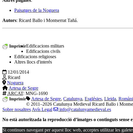
Altres pàgines
:
Paisatges de la Noguera
Autors
: Ricard Ballo i Montserrat Tañá.
Edificacions militars
Imprimir
Edificacions civils
Edificacions religioses
Altres llocs d'interés
12/01/2014
Ricard
Noguera
Artesa de Segre
ARCAT
: MNG-1690
Artesa de Segre
,
Catalunya
,
Esglésies
,
Lleida
,
Romàni
Imprimir
© 2011–2026 Catalunya Medieval
Ricard Ballo i Montse
Sobre nosaltres
Avís Legal
info@catalunyamedieval.es
No està autoritzada la reproducció d’imatges o continguts sense 
Si continues navegant per aquest lloc web, acceptes utilitzar les galete