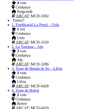
4
vots
Cerdanya
Puigcerdà
ARCAT
: MCD-3302
Torres
7
1.
Fortificació La Presó – Urús
1
vot
Cerdanya
Urús
ARCAT
: MCD-3320
2.
La Torrassa – Alp
3
vots
Cerdanya
Alp
ARCAT
: MCD-3286
3.
Torre de Bernat de So – Llívia
3
vots
Cerdanya
Llívia
ARCAT
: MCD-0428
4.
Torre de Bolvir
2
vots
Cerdanya
Bolvir
ARCAT
: MCD-0429