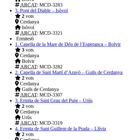
ARCAT
: MCD-3283
3.
Pont del Diable – Isòvol
2
vots
Cerdanya
Isòvol
ARCAT
: MCD-3321
Ermites
6
1.
Capella de la Mare de Déu de l’Esperança – Bolvir
3
vots
Cerdanya
Bolvir
ARCAT
: MCD-3282
2.
Capella de Sant Martí d’Aravó – Guils de Cerdanya
2
vots
Cerdanya
Guils de Cerdanya
ARCAT
: MCD-3307
3.
Ermita de Sant Grau del Puig – Urús
2
vots
Cerdanya
Urús
ARCAT
: MCD-3319
4.
Ermita de Sant Guillem de la Prada – Llívia
2
vots
Cerdanya