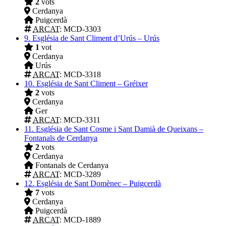
2
vots
Cerdanya
Puigcerdà
ARCAT
: MCD-3303
9.
Església de Sant Climent d’Urús – Urús
1
vot
Cerdanya
Urús
ARCAT
: MCD-3318
10.
Església de Sant Climent – Gréixer
2
vots
Cerdanya
Ger
ARCAT
: MCD-3311
11.
Església de Sant Cosme i Sant Damià de Queixans –
Fontanals de Cerdanya
2
vots
Cerdanya
Fontanals de Cerdanya
ARCAT
: MCD-3289
12.
Església de Sant Domènec – Puigcerdà
7
vots
Cerdanya
Puigcerdà
ARCAT
: MCD-1889