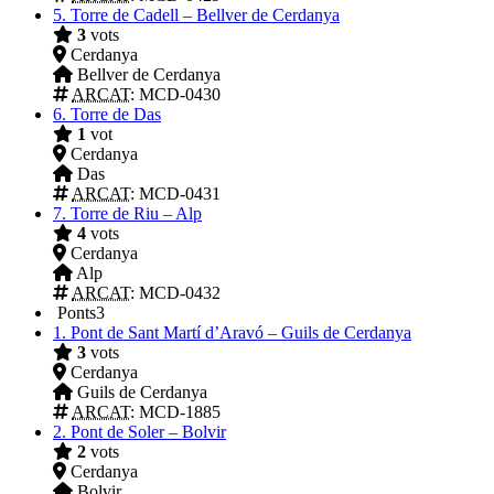
5.
Torre de Cadell – Bellver de Cerdanya
3
vots
Cerdanya
Bellver de Cerdanya
ARCAT
: MCD-0430
6.
Torre de Das
1
vot
Cerdanya
Das
ARCAT
: MCD-0431
7.
Torre de Riu – Alp
4
vots
Cerdanya
Alp
ARCAT
: MCD-0432
Ponts
3
1.
Pont de Sant Martí d’Aravó – Guils de Cerdanya
3
vots
Cerdanya
Guils de Cerdanya
ARCAT
: MCD-1885
2.
Pont de Soler – Bolvir
2
vots
Cerdanya
Bolvir