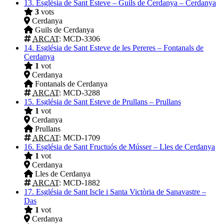
13.
Església de Sant Esteve – Guils de Cerdanya – Cerdanya
3
vots
Cerdanya
Guils de Cerdanya
ARCAT
: MCD-3306
14.
Església de Sant Esteve de les Pereres – Fontanals de
Cerdanya
1
vot
Cerdanya
Fontanals de Cerdanya
ARCAT
: MCD-3288
15.
Església de Sant Esteve de Prullans – Prullans
1
vot
Cerdanya
Prullans
ARCAT
: MCD-1709
16.
Església de Sant Fructuós de Músser – Lles de Cerdanya
1
vot
Cerdanya
Lles de Cerdanya
ARCAT
: MCD-1882
17.
Església de Sant Iscle i Santa Victòria de Sanavastre –
Das
1
vot
Cerdanya