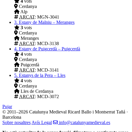
4
vots
Cerdanya
Alp
ARCAT
: MGN-3041
3.
Estany de Malniu – Meranges
3
vots
Cerdanya
Meranges
ARCAT
: MCD-3138
4.
Estany de Puigcerdà – Puigcerdà
4
vots
Cerdanya
Puigcerdà
ARCAT
: MCD-3141
5.
Estanys de la Pera – Lles
4
vots
Cerdanya
Lles de Cerdanya
ARCAT
: MCD-3072
Pujar
© 2011–2026 Catalunya Medieval
Ricard Ballo i Montserrat Tañá ·
Barcelona
Sobre nosaltres
Avís Legal
info@catalunyamedieval.es