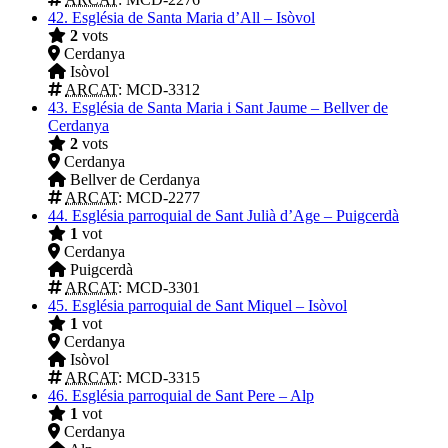
42.
Església de Santa Maria d’All – Isòvol
2
vots
Cerdanya
Isòvol
ARCAT
: MCD-3312
43.
Església de Santa Maria i Sant Jaume – Bellver de
Cerdanya
2
vots
Cerdanya
Bellver de Cerdanya
ARCAT
: MCD-2277
44.
Església parroquial de Sant Julià d’Age – Puigcerdà
1
vot
Cerdanya
Puigcerdà
ARCAT
: MCD-3301
45.
Església parroquial de Sant Miquel – Isòvol
1
vot
Cerdanya
Isòvol
ARCAT
: MCD-3315
46.
Església parroquial de Sant Pere – Alp
1
vot
Cerdanya