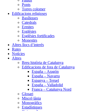
Palaus
Ponts
Torres colomer
Edificacions religioses
Basíliques
Catedrals
Ermites
Esglésies
Esglésies fortificades
Monestirs
Altres llocs d’interés
Rutes
Notícies
Altres
Breu història de Catalunya
Edificacions de fora de Catalunya
España – Aragón
España – Navarra
Espanya – Teruel
España – Valladolid
França – Catalunya Nord
Glosari
Miscel·lània
Monogràfics
Estadístiques