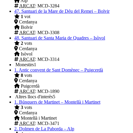
Alp
ARCAT
: MCD-3284
47.
Santuari de la Mare de Déu del Remei – Bolvir
1
vot
Cerdanya
Bolvir
ARCAT
: MCD-3308
48.
Santuari de Santa Maria de Quadres – Isòvol
2
vots
Cerdanya
Isòvol
ARCAT
: MCD-3314
Monestirs
1
1.
Antic convent de Sant Domènec – Puigcerdà
8
vots
Cerdanya
Puigcerdà
ARCAT
: MCD-1890
Altres llocs d'interès
5
1.
Búnquers de Martinet – Montellà i Martinet
3
vots
Cerdanya
Montellà i Martinet
ARCAT
: MCD-3471
2.
Dolmen de La Paborda – Alp