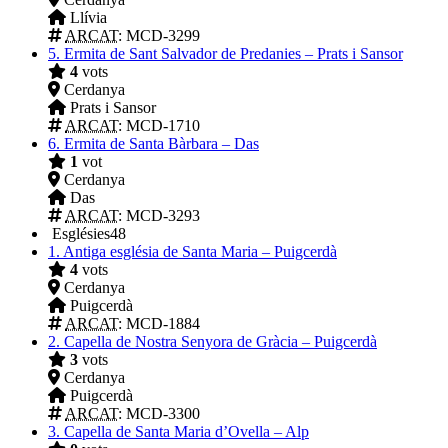
Llívia
ARCAT
: MCD-3299
5.
Ermita de Sant Salvador de Predanies – Prats i Sansor
4
vots
Cerdanya
Prats i Sansor
ARCAT
: MCD-1710
6.
Ermita de Santa Bàrbara – Das
1
vot
Cerdanya
Das
ARCAT
: MCD-3293
Esglésies
48
1.
Antiga església de Santa Maria – Puigcerdà
4
vots
Cerdanya
Puigcerdà
ARCAT
: MCD-1884
2.
Capella de Nostra Senyora de Gràcia – Puigcerdà
3
vots
Cerdanya
Puigcerdà
ARCAT
: MCD-3300
3.
Capella de Santa Maria d’Ovella – Alp