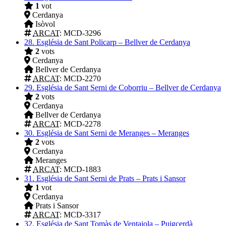
1
vot
Cerdanya
Isòvol
ARCAT
: MCD-3296
28.
Església de Sant Policarp – Bellver de Cerdanya
2
vots
Cerdanya
Bellver de Cerdanya
ARCAT
: MCD-2270
29.
Església de Sant Serni de Coborriu – Bellver de Cerdanya
2
vots
Cerdanya
Bellver de Cerdanya
ARCAT
: MCD-2278
30.
Església de Sant Serni de Meranges – Meranges
2
vots
Cerdanya
Meranges
ARCAT
: MCD-1883
31.
Església de Sant Serni de Prats – Prats i Sansor
1
vot
Cerdanya
Prats i Sansor
ARCAT
: MCD-3317
32.
Església de Sant Tomàs de Ventajola – Puigcerdà