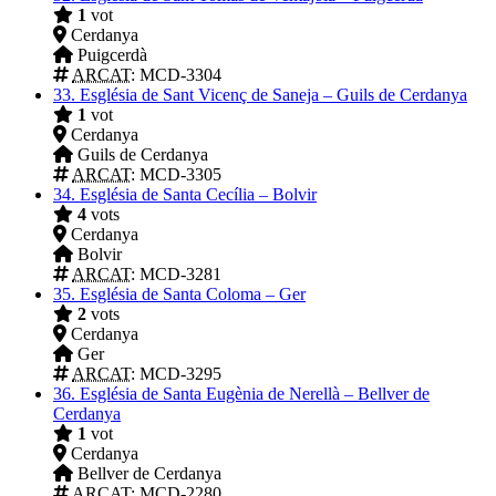
1
vot
Cerdanya
Puigcerdà
ARCAT
: MCD-3304
33.
Església de Sant Vicenç de Saneja – Guils de Cerdanya
1
vot
Cerdanya
Guils de Cerdanya
ARCAT
: MCD-3305
34.
Església de Santa Cecília – Bolvir
4
vots
Cerdanya
Bolvir
ARCAT
: MCD-3281
35.
Església de Santa Coloma – Ger
2
vots
Cerdanya
Ger
ARCAT
: MCD-3295
36.
Església de Santa Eugènia de Nerellà – Bellver de
Cerdanya
1
vot
Cerdanya
Bellver de Cerdanya
ARCAT
: MCD-2280