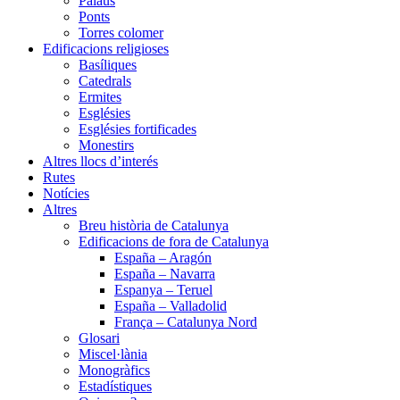
Palaus
Ponts
Torres colomer
Edificacions religioses
Basíliques
Catedrals
Ermites
Esglésies
Esglésies fortificades
Monestirs
Altres llocs d’interés
Rutes
Notícies
Altres
Breu història de Catalunya
Edificacions de fora de Catalunya
España – Aragón
España – Navarra
Espanya – Teruel
España – Valladolid
França – Catalunya Nord
Glosari
Miscel·lània
Monogràfics
Estadístiques