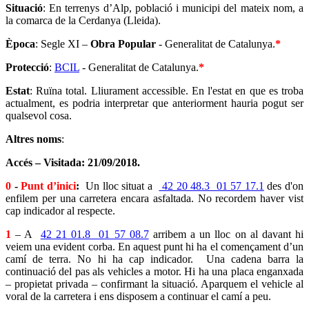
Situació
: En terrenys d’Alp, població i municipi del mateix nom, a
la comarca de la Cerdanya (Lleida).
Època
: Segle XI –
Obra Popular
- Generalitat de Catalunya.
*
Protecció
:
BCIL
- Generalitat de Catalunya.
*
Estat
: Ruïna total. Lliurament accessible. En l'estat en que es troba
actualment, es podria interpretar que anteriorment hauria pogut ser
qualsevol cosa.
Altres noms
:
Accés – Visitada: 21/09/2018.
0
-
Punt d’inici
:
Un lloc situat a
42 20 48.3 01 57 17.1
des d'on
enfilem per una carretera encara asfaltada. No recordem haver vist
cap indicador al respecte.
1
– A
42 21 01.8 01 57 08.7
arribem a un lloc on al davant hi
veiem una evident corba. En aquest punt hi ha el començament d’un
camí de terra. No hi ha cap indicador. Una cadena barra la
continuació del pas als vehicles a motor. Hi ha una placa enganxada
– propietat privada – confirmant la situació. Aparquem el vehicle al
voral de la carretera i ens disposem a continuar el camí a peu.