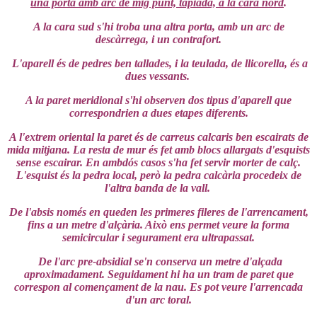
una porta amb arc de mig punt, tapiada, a la cara nord
.
A la cara sud s'hi troba una altra porta, amb un arc de
descàrrega, i un contrafort.
L'aparell és de pedres ben tallades, i la teulada, de llicorella, és a
dues vessants.
A la paret meridional s'hi observen dos tipus d'aparell que
correspondrien a dues etapes diferents.
A l'extrem oriental la paret és de carreus calcaris ben escairats de
mida mitjana. La resta de mur és fet amb blocs allargats d'esquists
sense escairar. En ambdós casos s'ha fet servir morter de calç.
L'esquist és la pedra local, però la pedra calcària procedeix de
l'altra banda de la vall.
De l'absis només en queden les primeres fileres de l'arrencament,
fins a un metre d'alçària. Això ens permet veure la forma
semicircular i segurament era ultrapassat.
De l'arc pre-absidial se'n conserva un metre d'alçada
aproximadament. Seguidament hi ha un tram de paret que
correspon al començament de la nau. Es pot veure l'arrencada
d'un arc toral.