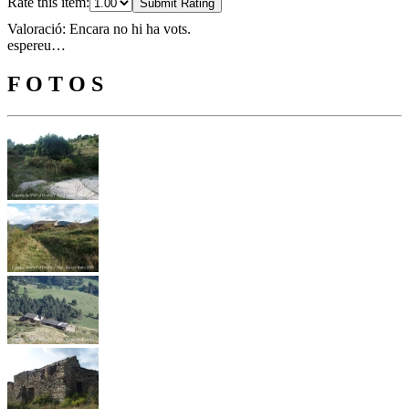
Rate this item:
Submit Rating
Valoració: Encara no hi ha vots.
espereu…
F O T O S