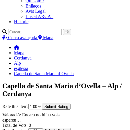
Qui som ?
Enllaços
Avis Legal
Llistat ARCAT
Històric
Cerca avançada
Mapa
Mapa
Cerdanya
Alp
esglesia
Capella de Santa Maria d’Ovella
Capella de Santa Maria d’Ovella – Alp /
Cerdanya
Rate this item:
Submit Rating
Valoració: Encara no hi ha vots.
espereu…
Total de Vots: 0