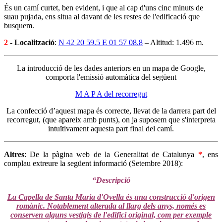
És un camí curtet, ben evident, i que al cap d'uns cinc minuts de
suau pujada, ens situa al davant de les restes de l'edificació que
busquem.
2
- Localització
:
N 42 20 59.5 E 01 57 08.8
– Altitud: 1.496 m.
La introducció de les dades anteriors en un mapa de Google,
comporta l'emissió automàtica del següent
M A P A del recorregut
La confecció d’aquest mapa és correcte, llevat de la darrera part del
recorregut, (que apareix amb punts), on ja suposem que s'interpreta
intuïtivament aquesta part final del camí.
Altres
: De la pàgina web de la Generalitat de Catalunya
*
, ens
complau extreure la següent informació (Setembre 2018):
“Descripció
La Capella de Santa Maria d'Ovella és una construcció d'origen
romànic. Notablement alterada al llarg dels anys, només es
conserven alguns vestigis de l'edifici original, com per exemple