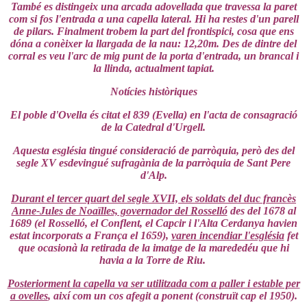
També es distingeix una arcada adovellada que travessa la paret
com si fos l'entrada a una capella lateral. Hi ha restes d'un parell
de pilars. Finalment trobem la part del frontispici, cosa que ens
dóna a conèixer la llargada de la nau: 12,20m. Des de dintre del
corral es veu l'arc de mig punt de la porta d'entrada, un brancal i
la llinda, actualment tapiat.
Notícies històriques
El poble d'Ovella és citat el 839 (Evella) en l'acta de consagració
de la Catedral d'Urgell.
Aquesta església tingué consideració de parròquia, però des del
segle XV esdevingué sufragània de la parròquia de Sant Pere
d'Alp.
Durant el tercer quart del segle XVII, els soldats del duc francès
Anne-Jules de Noaïlles, governador del Rosselló
des del 1678 al
1689 (el Rosselló, el Conflent, el Capcir i l'Alta Cerdanya havien
estat incorporats a França el 1659),
varen incendiar l'església
fet
que ocasionà la retirada de la imatge de la marededéu que hi
havia a la Torre de Riu.
Posteriorment la capella va ser utilitzada com a paller i estable per
a ovelles
, així com un cos afegit a ponent (construït cap el 1950).