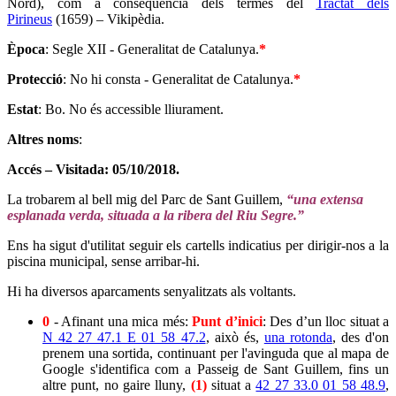
Nord), com a conseqüència dels termes del
Tractat dels
Pirineus
(1659) – Vikipèdia.
Època
: Segle XII - Generalitat de Catalunya.
*
Protecció
: No hi consta - Generalitat de Catalunya.
*
Estat
: Bo. No és accessible lliurament.
Altres noms
:
Accés – Visitada: 05/10/2018.
La trobarem al bell mig del Parc de Sant Guillem,
“una extensa
esplanada verda, situada a la ribera del Riu Segre.”
Ens ha sigut d'utilitat seguir els cartells indicatius per dirigir-nos a la
piscina municipal, sense arribar-hi.
Hi ha diversos aparcaments senyalitzats als voltants.
0
- Afinant una mica més:
Punt d’inici
: Des d’un lloc situat a
N 42 27 47.1 E 01 58 47.2
, això és,
una rotonda
, des d'on
prenem una sortida, continuant per l'avinguda que al mapa de
Google s'identifica com a Passeig de Sant Guillem, fins un
altre punt, no gaire lluny,
(1)
situat a
42 27 33.0 01 58 48.9
,