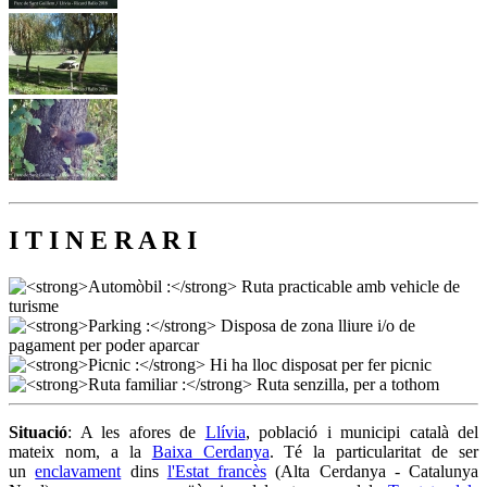
I T I N E R A R I
Situació
: A les afores de
Llívia
, població i municipi català del
mateix nom, a la
Baixa Cerdanya
. Té la particularitat de ser
un
enclavament
dins
l'Estat francès
(Alta Cerdanya - Catalunya