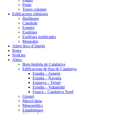
Palaus
Ponts
Torres colomer
Edificacions religioses
Basíliques
Catedrals
Ermites
Esglésies
Esglésies fortificades
Monestirs
Altres llocs d’interés
Rutes
Notícies
Altres
Breu història de Catalunya
Edificacions de fora de Catalunya
España – Aragón
España – Navarra
Espanya – Teruel
España – Valladolid
França – Catalunya Nord
Glosari
Miscel·lània
Monogràfics
Estadístiques