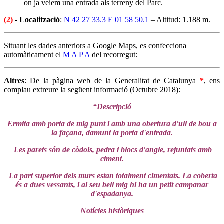
on ja veiem una entrada als terreny del Parc.
(2)
- Localització
:
N 42 27 33.3 E 01 58 50.1
– Altitud: 1.188 m.
Situant les dades anteriors a Google Maps, es confecciona
automàticament el
M A P A
del recorregut:
Altres
: De la pàgina web de la Generalitat de Catalunya
*
, ens
complau extreure la següent informació (Octubre 2018):
“Descripció
Ermita amb porta de mig punt i amb una obertura d'ull de bou a
la façana, damunt la porta d'entrada.
Les parets són de còdols, pedra i blocs d'angle, rejuntats amb
ciment.
La part superior dels murs estan totalment cimentats. La coberta
és a dues vessants, i al seu bell mig hi ha un petit campanar
d'espadanya.
Notícies històriques