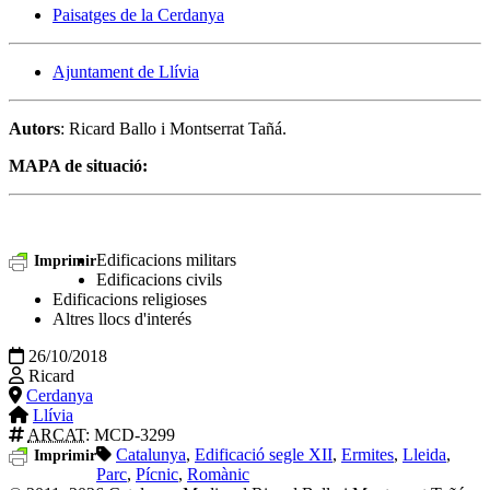
Paisatges de la Cerdanya
Ajuntament de Llívia
Autors
: Ricard Ballo i Montserrat Tañá.
MAPA de situació:
Edificacions militars
Imprimir
Edificacions civils
Edificacions religioses
Altres llocs d'interés
26/10/2018
Ricard
Cerdanya
Llívia
ARCAT
: MCD-3299
Catalunya
,
Edificació segle XII
,
Ermites
,
Lleida
,
Imprimir
Parc
,
Pícnic
,
Romànic