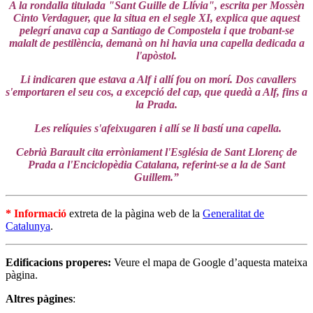
A la rondalla titulada "Sant Guille de Llívia", escrita per Mossèn
Cinto Verdaguer, que la situa en el segle XI, explica que aquest
pelegrí anava cap a Santiago de Compostela i que trobant-se
malalt de pestilència, demanà on hi havia una capella dedicada a
l'apòstol.
Li indicaren que estava a Alf i allí fou on morí. Dos cavallers
s'emportaren el seu cos, a excepció del cap, que quedà a Alf, fins a
la Prada.
Les relíquies s'afeixugaren i allí se li bastí una capella.
Cebrià Barault cita erròniament l'Església de Sant Llorenç de
Prada a l'Enciclopèdia Catalana, referint-se a la de Sant
Guillem.”
* Informació
extreta de la pàgina web de la
Generalitat de
Catalunya
.
Edificacions properes:
Veure el mapa de Google d’aquesta mateixa
pàgina.
Altres pàgines
: