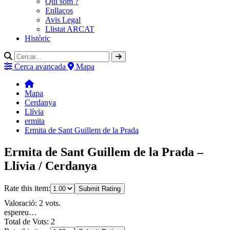
Qui som ?
Enllaços
Avis Legal
Llistat ARCAT
Històric
Cerca avançada
Mapa
Mapa
Cerdanya
Llívia
ermita
Ermita de Sant Guillem de la Prada
Ermita de Sant Guillem de la Prada –
Llívia / Cerdanya
Rate this item:
Submit Rating
Valoració: 2 vots.
espereu…
Total de Vots: 2