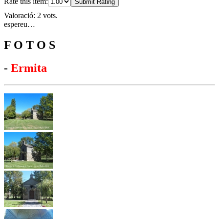
Rate this item:
Submit Rating
Valoració: 2 vots.
espereu…
F O T O S
-
Ermita