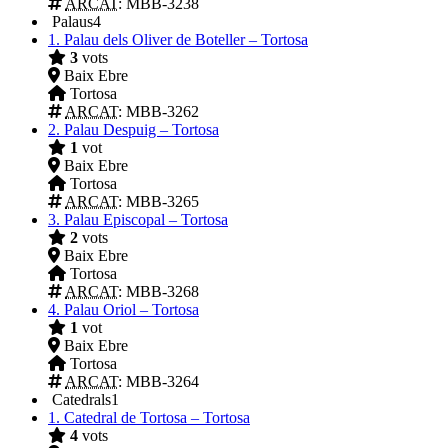
ARCAT
: MBB-3238
Palaus
4
1.
Palau dels Oliver de Boteller – Tortosa
3
vots
Baix Ebre
Tortosa
ARCAT
: MBB-3262
2.
Palau Despuig – Tortosa
1
vot
Baix Ebre
Tortosa
ARCAT
: MBB-3265
3.
Palau Episcopal – Tortosa
2
vots
Baix Ebre
Tortosa
ARCAT
: MBB-3268
4.
Palau Oriol – Tortosa
1
vot
Baix Ebre
Tortosa
ARCAT
: MBB-3264
Catedrals
1
1.
Catedral de Tortosa – Tortosa
4
vots