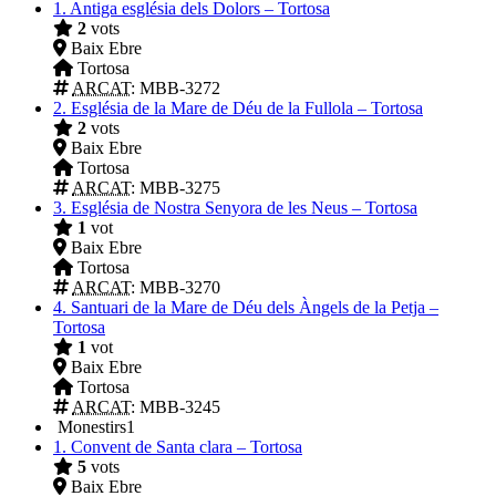
1.
Antiga església dels Dolors – Tortosa
2
vots
Baix Ebre
Tortosa
ARCAT
: MBB-3272
2.
Església de la Mare de Déu de la Fullola – Tortosa
2
vots
Baix Ebre
Tortosa
ARCAT
: MBB-3275
3.
Església de Nostra Senyora de les Neus – Tortosa
1
vot
Baix Ebre
Tortosa
ARCAT
: MBB-3270
4.
Santuari de la Mare de Déu dels Àngels de la Petja –
Tortosa
1
vot
Baix Ebre
Tortosa
ARCAT
: MBB-3245
Monestirs
1
1.
Convent de Santa clara – Tortosa
5
vots
Baix Ebre