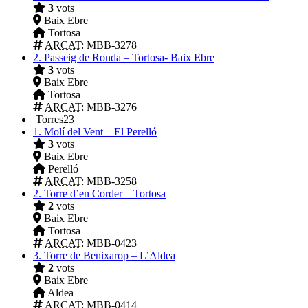
3
vots
Baix Ebre
Tortosa
ARCAT
: MBB-3278
2.
Passeig de Ronda – Tortosa- Baix Ebre
3
vots
Baix Ebre
Tortosa
ARCAT
: MBB-3276
Torres
23
1.
Molí del Vent – El Perelló
3
vots
Baix Ebre
Perelló
ARCAT
: MBB-3258
2.
Torre d’en Corder – Tortosa
2
vots
Baix Ebre
Tortosa
ARCAT
: MBB-0423
3.
Torre de Benixarop – L’Aldea
2
vots
Baix Ebre
Aldea
ARCAT
: MBB-0414