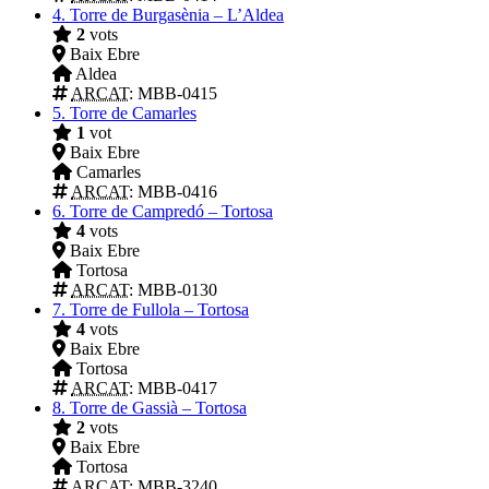
4.
Torre de Burgasènia – L’Aldea
2
vots
Baix Ebre
Aldea
ARCAT
: MBB-0415
5.
Torre de Camarles
1
vot
Baix Ebre
Camarles
ARCAT
: MBB-0416
6.
Torre de Campredó – Tortosa
4
vots
Baix Ebre
Tortosa
ARCAT
: MBB-0130
7.
Torre de Fullola – Tortosa
4
vots
Baix Ebre
Tortosa
ARCAT
: MBB-0417
8.
Torre de Gassià – Tortosa
2
vots
Baix Ebre
Tortosa
ARCAT
: MBB-3240