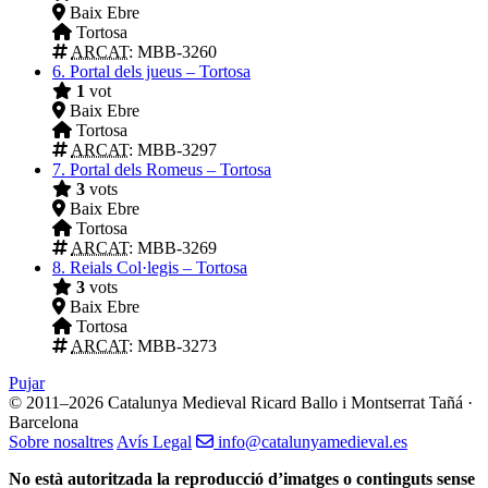
Baix Ebre
Tortosa
ARCAT
: MBB-3260
6.
Portal dels jueus – Tortosa
1
vot
Baix Ebre
Tortosa
ARCAT
: MBB-3297
7.
Portal dels Romeus – Tortosa
3
vots
Baix Ebre
Tortosa
ARCAT
: MBB-3269
8.
Reials Col·legis – Tortosa
3
vots
Baix Ebre
Tortosa
ARCAT
: MBB-3273
Pujar
© 2011–2026 Catalunya Medieval
Ricard Ballo i Montserrat Tañá ·
Barcelona
Sobre nosaltres
Avís Legal
info@catalunyamedieval.es
No està autoritzada la reproducció d’imatges o continguts sense