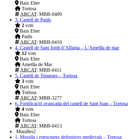
Baix Ebre
Tortosa
ARCAT
: MBB-0409
3.
Castell de Paüls
2
vots
Baix Ebre
Paüls
ARCAT
: MBB-0410
4.
Castell de Sant Jordi d’Alfama – L’Ametlla de mar
12
vots
Baix Ebre
Ametlla de Mar
ARCAT
: MBB-0411
5.
Castell de Tenasses – Tortosa
3
vots
Baix Ebre
Tortosa
ARCAT
: MBB-3277
6.
Fortificació avançada del castell de Sant Joan – Tortosa
4
vots
Baix Ebre
Tortosa
ARCAT
: MBB-0413
Muralles
2
1.
Muralla i estructures defensives medievals – Tortosa