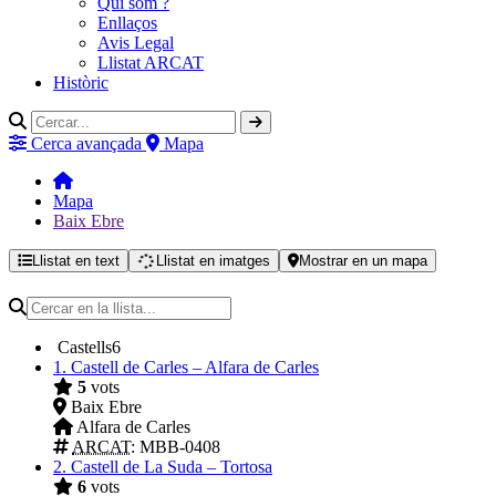
Qui som ?
Enllaços
Avis Legal
Llistat ARCAT
Històric
Cerca avançada
Mapa
Mapa
Baix Ebre
Llistat en text
Llistat en imatges
Mostrar en un mapa
Castells
6
1.
Castell de Carles – Alfara de Carles
5
vots
Baix Ebre
Alfara de Carles
ARCAT
: MBB-0408
2.
Castell de La Suda – Tortosa
6
vots