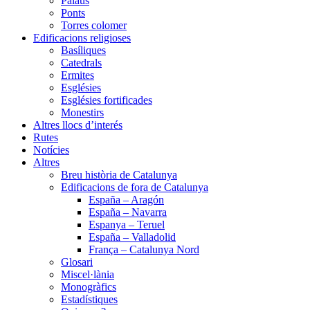
Palaus
Ponts
Torres colomer
Edificacions religioses
Basíliques
Catedrals
Ermites
Esglésies
Esglésies fortificades
Monestirs
Altres llocs d’interés
Rutes
Notícies
Altres
Breu història de Catalunya
Edificacions de fora de Catalunya
España – Aragón
España – Navarra
Espanya – Teruel
España – Valladolid
França – Catalunya Nord
Glosari
Miscel·lània
Monogràfics
Estadístiques