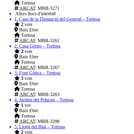
Tortosa
ARCAT
: MBB-3271
Altres llocs d'interès
8
1.
Casa de la Diputació del General – Tortosa
2
vots
Baix Ebre
Tortosa
ARCAT
: MBB-3261
2.
Casa Grego – Tortosa
2
vots
Baix Ebre
Tortosa
ARCAT
: MBB-3267
3.
Font Gòtica – Tortosa
3
vots
Baix Ebre
Tortosa
ARCAT
: MBB-3263
4.
Jardins del Príncep – Tortosa
1
vot
Baix Ebre
Tortosa
ARCAT
: MBB-3298
5.
Llotja del Blat – Tortosa
2
vots