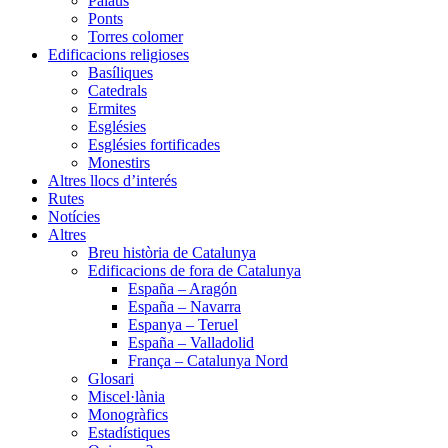
Palaus
Ponts
Torres colomer
Edificacions religioses
Basíliques
Catedrals
Ermites
Esglésies
Esglésies fortificades
Monestirs
Altres llocs d’interés
Rutes
Notícies
Altres
Breu història de Catalunya
Edificacions de fora de Catalunya
España – Aragón
España – Navarra
Espanya – Teruel
España – Valladolid
França – Catalunya Nord
Glosari
Miscel·lània
Monogràfics
Estadístiques