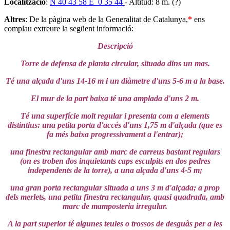
Localització
:
N 40 43 58 E 0 35 44
- Altitud: 8 m. (?)
Altres
: De la pàgina web de la Generalitat de Catalunya,
*
ens
complau extreure la següent informació:
Descripció
Torre de defensa de planta circular, situada dins un mas.
Té una alçada d'uns 14-16 m i un diàmetre d'uns 5-6 m a la base.
El mur de la part baixa té una amplada d'uns 2 m.
Té una superfície molt regular i presenta com a elements
distintius: una petita porta d'accés d'uns 1,75 m d'alçada (que es
fa més baixa progressivament a l'entrar);
una finestra rectangular amb marc de carreus bastant regulars
(on es troben dos inquietants caps esculpits en dos pedres
independents de la torre), a una alçada d'uns 4-5 m;
una gran porta rectangular situada a uns 3 m d'alçada;
a prop
dels merlets, una petita finestra rectangular, quasi quadrada, amb
marc de mamposteria irregular.
A la part superior té algunes teules o trossos de desguàs per a les