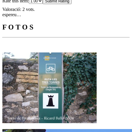
Rate this item:
Submit Rating
Valoració: 2 vots.
espereu…
F O T O S