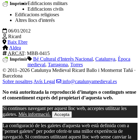
Edificacions militars
Imprimir
Edificacions civils
Edificacions religioses
Altres llocs d'interés
06/01/2012
Ricard
Baix Ebre
Aldea
ARCAT
: MBB-0415
Bé Cultural d'Interès Nacional
,
Catalunya
,
Època
Imprimir
medieval
,
Tarragona
,
Torres
© 2011–2026 Catalunya Medieval
Ricard Ballo i Montserrat Tañá ·
Barcelona
Sobre nosaltres
Avís Legal
info@catalunyamedieval.es
No està autoritzada la reproducció d’imatges o continguts sense
el consentiment exprés del propietari d’aquesta web.
Si continues navegant per aquest lloc web, acceptes utilitzar les
galetes.
Més informació.
Accepta
La configuració de les galetes d'aquesta web està definida com a
"permet galetes" per poder oferir-te una millor experiència de
navegació. Si continues utilitzant aquest lloc web sense canviar la