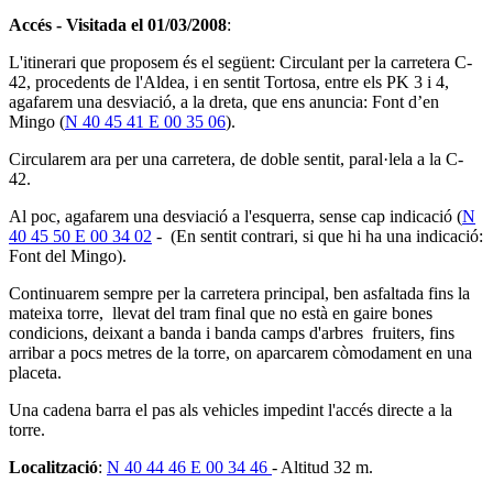
Accés - Visitada el 01/03/2008
:
L'itinerari que proposem és el següent: Circulant per la carretera C-
42, procedents de l'Aldea, i en sentit Tortosa, entre els PK 3 i 4,
agafarem una desviació, a la dreta, que ens anuncia: Font d’en
Mingo (
N 40 45 41 E 00 35 06
).
Circularem ara per una carretera, de doble sentit, paral·lela a la C-
42.
Al poc, agafarem una desviació a l'esquerra, sense cap indicació (
N
40 45 50 E 00 34 02
- (En sentit contrari, si que hi ha una indicació:
Font del Mingo).
Continuarem sempre per la carretera principal, ben asfaltada fins la
mateixa torre, llevat del tram final que no està en gaire bones
condicions, deixant a banda i banda camps d'arbres fruiters, fins
arribar a pocs metres de la torre, on aparcarem còmodament en una
placeta.
Una cadena barra el pas als vehicles impedint l'accés directe a la
torre.
Localització
:
N 40 44 46 E 00 34 46
- Altitud 32 m.