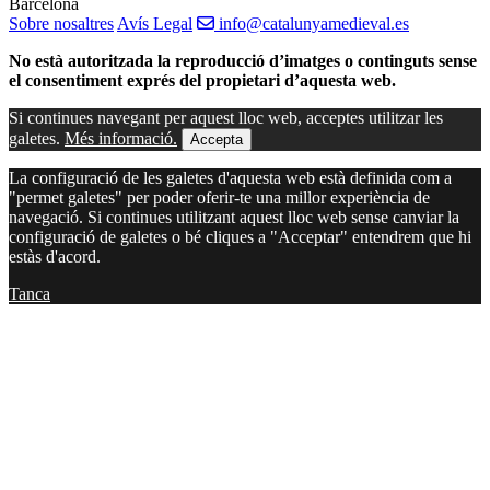
Barcelona
Sobre nosaltres
Avís Legal
info@catalunyamedieval.es
No està autoritzada la reproducció d’imatges o continguts sense
el consentiment exprés del propietari d’aquesta web.
Si continues navegant per aquest lloc web, acceptes utilitzar les
galetes.
Més informació.
Accepta
La configuració de les galetes d'aquesta web està definida com a
"permet galetes" per poder oferir-te una millor experiència de
navegació. Si continues utilitzant aquest lloc web sense canviar la
configuració de galetes o bé cliques a "Acceptar" entendrem que hi
estàs d'acord.
Tanca