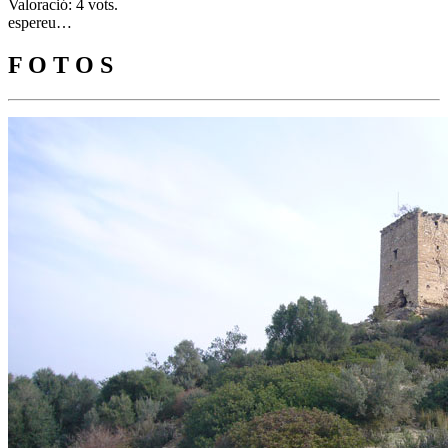
Valoració: 4 vots.
espereu…
F O T O S