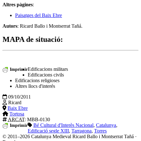
Altres pàgines
:
Paisatges del Baix Ebre
Autors
: Ricard Ballo i Montserrat Tañá.
MAPA de situació
:
Edificacions militars
Imprimir
Edificacions civils
Edificacions religioses
Altres llocs d'interés
09/10/2011
Ricard
Baix Ebre
Tortosa
ARCAT
: MBB-0130
Bé Cultural d'Interès Nacional
,
Catalunya
,
Imprimir
Edificació segle XIII
,
Tarragona
,
Torres
© 2011–2026 Catalunya Medieval
Ricard Ballo i Montserrat Tañá ·