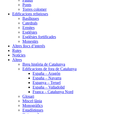
Palaus
Ponts
Torres colomer
Edificacions religioses
Basíliques
Catedrals
Ermites
Esglésies
Esglésies fortificades
Monestirs
Altres llocs d’interés
Rutes
Notícies
Altres
Breu història de Catalunya
Edificacions de fora de Catalunya
España – Aragón
España – Navarra
Espanya – Teruel
España – Valladolid
França – Catalunya Nord
Glosari
Miscel·lània
Monogràfics
Estadístiques