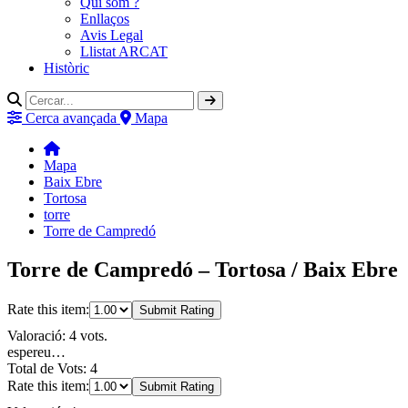
Qui som ?
Enllaços
Avis Legal
Llistat ARCAT
Històric
Cerca avançada
Mapa
Mapa
Baix Ebre
Tortosa
torre
Torre de Campredó
Torre de Campredó – Tortosa / Baix Ebre
Rate this item:
Submit Rating
Valoració: 4 vots.
espereu…
Total de Vots: 4
Rate this item:
Submit Rating