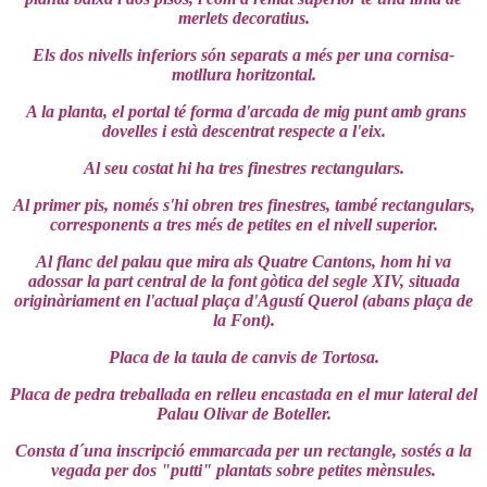
merlets decoratius.
Els dos nivells inferiors són separats a més per una cornisa-
motllura horitzontal.
A la planta, el portal té forma d'arcada de mig punt amb grans
dovelles i està descentrat respecte a l'eix.
Al seu costat hi ha tres finestres rectangulars.
Al primer pis, només s'hi obren tres finestres, també rectangulars,
corresponents a tres més de petites en el nivell superior.
Al flanc del palau que mira als Quatre Cantons, hom hi va
adossar la part central de la font gòtica del segle XIV, situada
originàriament en l'actual plaça d'Agustí Querol (abans plaça de
la Font).
Placa de la taula de canvis de Tortosa.
Placa de pedra treballada en relleu encastada en el mur lateral del
Palau Olivar de Boteller.
Consta d´una inscripció emmarcada per un rectangle, sostés a la
vegada per dos "putti" plantats sobre petites mènsules.