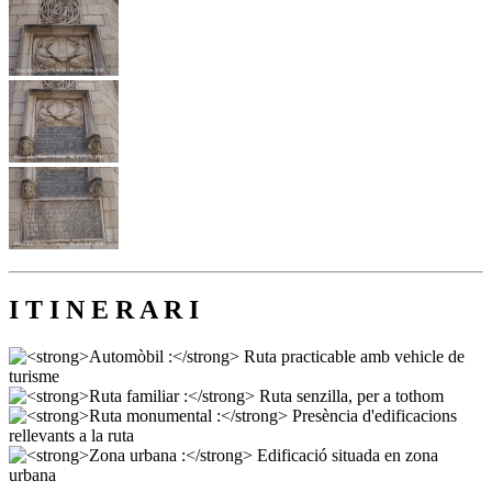
I T I N E R A R I