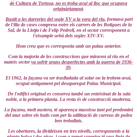
de Cultura de Tortosa, no es troba avui al lloc que ocupava
originàriament
.
Bastit a les darreries del segle XV a la vora del riu
, formava part
de l'illa de cases compresa entre els carrers de les Botigues de la
Sal, de la Llotja i de Felip Pedrell, en el sector corresponent a
l'eixample urbà dels segles XIV-XV.
Hom creu que es corresponia amb un palau anterior.
Com la majoria de les construccions que miraven al riu en el
mateix sector
va sofrir grans desperfectes amb la guerra de 1936-
39
.
El 1962, la façana va ser traslladada al solar on la trobem avui,
ocupat antigament pel desaparegut Palau Municipal.
De l'edifici original es conserva també un enteixinat de la sala
noble, a la primera planta. La resta és de construcció moderna.
La façana, molt austera, té aparença massissa tant pel predomini
del mur sobre els buits com per la utilització de carreus de pedra
ben treballats.
Les obertures, la divideixen en tres nivells, corresponents a la
planta baixa i dos pisos, i com a remat superior té una línia de