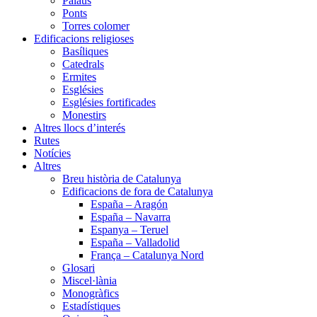
Palaus
Ponts
Torres colomer
Edificacions religioses
Basíliques
Catedrals
Ermites
Esglésies
Esglésies fortificades
Monestirs
Altres llocs d’interés
Rutes
Notícies
Altres
Breu història de Catalunya
Edificacions de fora de Catalunya
España – Aragón
España – Navarra
Espanya – Teruel
España – Valladolid
França – Catalunya Nord
Glosari
Miscel·lània
Monogràfics
Estadístiques