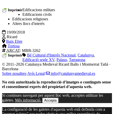
Edificacions militars
Imprimir
Edificacions civils
Edificacions religioses
Altres llocs d'interés
19/09/2018
Ricard
Baix Ebre
Tortosa
ARCAT
: MBB-3262
Bé Cultural d'Interès Nacional
,
Catalunya
,
Imprimir
Edificació segle XV
,
Palaus
,
Tarragona
© 2011–2026 Catalunya Medieval
Ricard Ballo i Montserrat Tañá ·
Barcelona
Sobre nosaltres
Avís Legal
info@catalunyamedieval.es
No està autoritzada la reproducció d’imatges o continguts sense
el consentiment exprés del propietari d’aquesta web.
Si continues navegant per aquest lloc web, acceptes utilitzar les
galetes.
Més informació.
Accepta
La configuració de les galetes d'aquesta web està definida com a
"permet galetes" per poder oferir-te una millor experiència de