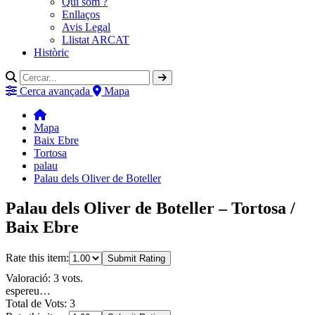
Qui som ?
Enllaços
Avis Legal
Llistat ARCAT
Històric
Cerca avançada
Mapa
Mapa
Baix Ebre
Tortosa
palau
Palau dels Oliver de Boteller
Palau dels Oliver de Boteller – Tortosa /
Baix Ebre
Rate this item:
Submit Rating
Valoració: 3 vots.
espereu…
Total de Vots: 3