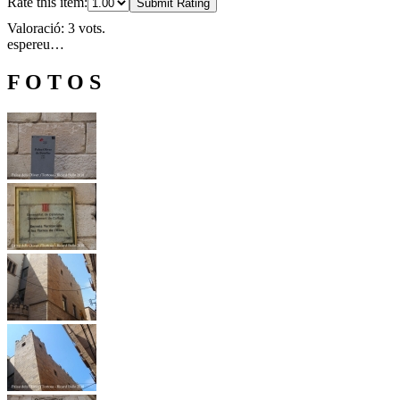
Rate this item:
Submit Rating
Valoració: 3 vots.
espereu…
F O T O S