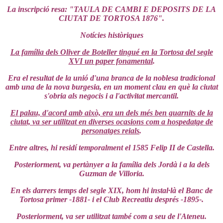
La inscripció resa: "TAULA DE CAMBI E DEPOSITS DE LA
CIUTAT DE TORTOSA 1876".
Notícies històriques
La família dels Oliver de Boteller tingué en la Tortosa del segle
XVI un paper fonamental
.
Era el resultat de la unió d'una branca de la noblesa tradicional
amb una de la nova burgesia, en un moment clau en què la ciutat
s'obria als negocis i a l'activitat mercantil.
El palau, d'acord amb això, era un dels més ben guarnits de la
ciutat, va ser utilitzat en diverses ocasions com a hospedatge de
personatges reials
.
Entre altres, hi residí temporalment el 1585 Felip II de Castella.
Posteriorment, va pertànyer a la família dels Jordà i a la dels
Guzman de Villoria.
En els darrers temps del segle XIX, hom hi instal·là el Banc de
Tortosa primer -1881- i el Club Recreatiu després -1895-.
Posteriorment, va ser utilitzat també com a seu de l'Ateneu.