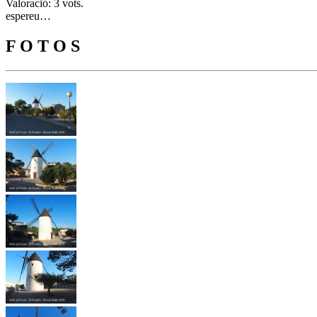
Valoració: 3 vots.
espereu…
F O T O S