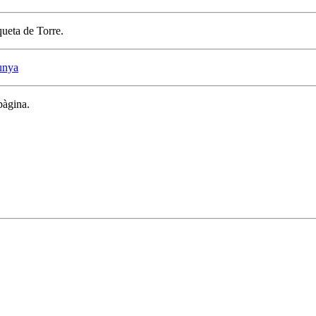
queta de Torre.
lunya
pàgina.