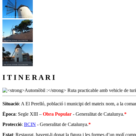
I T I N E R A R I
Situació
: A El Perelló, població i municipi del mateix nom, a la coma
Època
: Segle XIII –
Obra Popular
- Generalitat de Catalunya.
*
Protecció
:
BCIN
- Generalitat de Catalunya.
*
Estat
: Restaurat, havent-li donat la figura i les formes d’un molí co