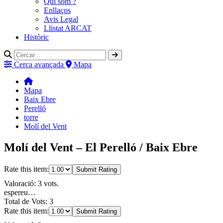
Qui som ?
Enllaços
Avis Legal
Llistat ARCAT
Històric
Cerca avançada
Mapa
Mapa
Baix Ebre
Perelló
torre
Molí del Vent
Molí del Vent – El Perelló / Baix Ebre
Rate this item:
Submit Rating
Valoració: 3 vots.
espereu…
Total de Vots: 3
Rate this item:
Submit Rating