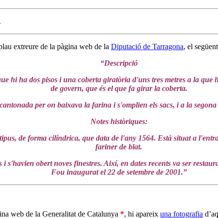
.
plau extreure de la pàgina web de la
Diputació de Tarragona
, el següen
“Descripció
que hi ha dos pisos i una coberta giratòria d'uns tres metres a la que h
de govern, que és el que fa girar la coberta.
cantonada per on baixava la farina i s'omplien els sacs, i a la segon
Notes històriques:
tipus, de forma cilíndrica, que data de l'any 1564. Està situat a l'en
fariner de blat.
 i s'havien obert noves finestres. Així, en dates recents va ser restau
Fou inaugurat el 22 de setembre de 2001.”
àgina web de la Generalitat de Catalunya
*
, hi apareix
una fotografia
d’aq