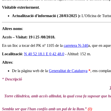
Visitable
exteriorment
.
Actualització d'informació ( 28/03/2025 ):
L'Oficina de Turism
Altres noms
:
Accés – Visitat: 19 i 25 /08/2018.
En un lloc a tocar del PK nº 1105 de la
carretera N-340
a, que en aque
Localització
:
N 40 52 18.1 E 0 42 48.0
- Altitud: 152 m.
Altres
:
De la pàgina web de la
Generalitat de Catalunya
*
, ens compla
“ Descripció
T
Torre cilíndrica, amb accés allindat, la qual cosa fa suposar que ha 
Sembla ser que l'han confós amb un pal de la llum.
”
(1)