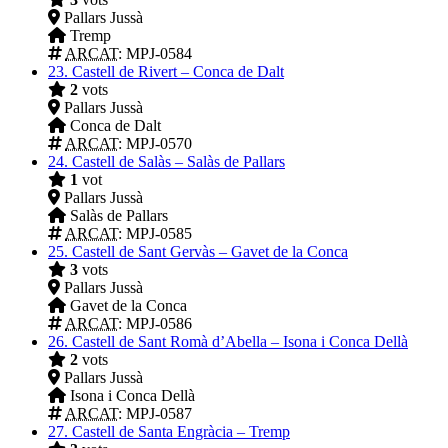
Pallars Jussà
Tremp
ARCAT
: MPJ-0584
23.
Castell de Rivert – Conca de Dalt
2
vots
Pallars Jussà
Conca de Dalt
ARCAT
: MPJ-0570
24.
Castell de Salàs – Salàs de Pallars
1
vot
Pallars Jussà
Salàs de Pallars
ARCAT
: MPJ-0585
25.
Castell de Sant Gervàs – Gavet de la Conca
3
vots
Pallars Jussà
Gavet de la Conca
ARCAT
: MPJ-0586
26.
Castell de Sant Romà d’Abella – Isona i Conca Dellà
2
vots
Pallars Jussà
Isona i Conca Dellà
ARCAT
: MPJ-0587
27.
Castell de Santa Engràcia – Tremp