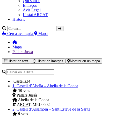
Qui som ?
Enllaços
Avis Legal
Llistat ARCAT
Històric
Cerca avançada
Mapa
Mapa
Pallars Jussà
Llistat en text
Llistat en imatges
Mostrar en un mapa
Castells
34
1.
Castell d’Abella – Abella de la Conca
10
vots
Pallars Jussà
Abella de la Conca
ARCAT
: MPJ-0602
2.
Castell d’Alsamora – Sant Esteve de la Sarga
9
vots