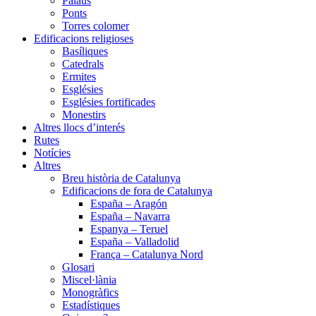
Palaus
Ponts
Torres colomer
Edificacions religioses
Basíliques
Catedrals
Ermites
Esglésies
Esglésies fortificades
Monestirs
Altres llocs d’interés
Rutes
Notícies
Altres
Breu història de Catalunya
Edificacions de fora de Catalunya
España – Aragón
España – Navarra
Espanya – Teruel
España – Valladolid
França – Catalunya Nord
Glosari
Miscel·lània
Monogràfics
Estadístiques