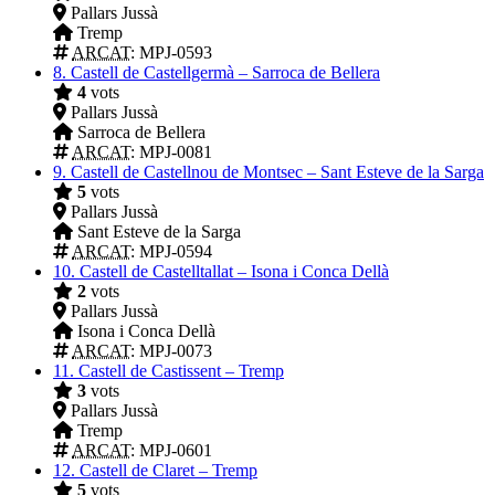
Pallars Jussà
Tremp
ARCAT
: MPJ-0593
8.
Castell de Castellgermà – Sarroca de Bellera
4
vots
Pallars Jussà
Sarroca de Bellera
ARCAT
: MPJ-0081
9.
Castell de Castellnou de Montsec – Sant Esteve de la Sarga
5
vots
Pallars Jussà
Sant Esteve de la Sarga
ARCAT
: MPJ-0594
10.
Castell de Castelltallat – Isona i Conca Dellà
2
vots
Pallars Jussà
Isona i Conca Dellà
ARCAT
: MPJ-0073
11.
Castell de Castissent – Tremp
3
vots
Pallars Jussà
Tremp
ARCAT
: MPJ-0601
12.
Castell de Claret – Tremp
5
vots