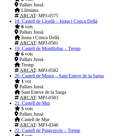
Pallars Jussà
Llimiana
ARCAT
: MPJ-0575
18.
Castell de Llordà – Isona i Conca Dellà
6
vots
Pallars Jussà
Isona i Conca Dellà
ARCAT
: MPJ-0581
19.
Castell de Montllobar – Tremp
6
vots
Pallars Jussà
Tremp
ARCAT
: MPJ-0582
20.
Castell de Moror – Sant Esteve de la Sarga
1
vot
Pallars Jussà
Sant Esteve de la Sarga
ARCAT
: MPJ-0583
21.
Castell de Mur
5
vots
Pallars Jussà
Castell de Mur
ARCAT
: MPJ-0346
22.
Castell de Puigcercós – Tremp
3
vots