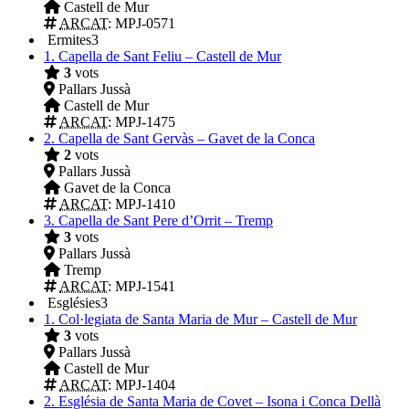
Castell de Mur
ARCAT
: MPJ-0571
Ermites
3
1.
Capella de Sant Feliu – Castell de Mur
3
vots
Pallars Jussà
Castell de Mur
ARCAT
: MPJ-1475
2.
Capella de Sant Gervàs – Gavet de la Conca
2
vots
Pallars Jussà
Gavet de la Conca
ARCAT
: MPJ-1410
3.
Capella de Sant Pere d’Orrit – Tremp
3
vots
Pallars Jussà
Tremp
ARCAT
: MPJ-1541
Esglésies
3
1.
Col·legiata de Santa Maria de Mur – Castell de Mur
3
vots
Pallars Jussà
Castell de Mur
ARCAT
: MPJ-1404
2.
Església de Santa Maria de Covet – Isona i Conca Dellà