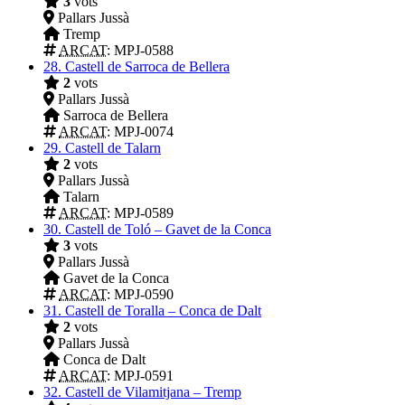
3
vots
Pallars Jussà
Tremp
ARCAT
: MPJ-0588
28.
Castell de Sarroca de Bellera
2
vots
Pallars Jussà
Sarroca de Bellera
ARCAT
: MPJ-0074
29.
Castell de Talarn
2
vots
Pallars Jussà
Talarn
ARCAT
: MPJ-0589
30.
Castell de Toló – Gavet de la Conca
3
vots
Pallars Jussà
Gavet de la Conca
ARCAT
: MPJ-0590
31.
Castell de Toralla – Conca de Dalt
2
vots
Pallars Jussà
Conca de Dalt
ARCAT
: MPJ-0591
32.
Castell de Vilamitjana – Tremp