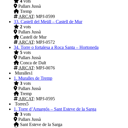
4
vots
Pallars Jussà
Tremp
ARCAT
: MPJ-0599
33.
Castell del Meüll – Castell de Mur
2
vots
Pallars Jussà
Castell de Mur
ARCAT
: MPJ-0572
34.
Torre o fortalesa a Roca Santa – Hortoneda
5
vots
Pallars Jussà
Conca de Dalt
ARCAT
: MPJ-0076
Muralles
1
1.
Muralles de Tremp
3
vots
Pallars Jussà
Tremp
ARCAT
: MPJ-0595
Torres
5
1.
Torre d’Amargós – Sant Esteve de la Sarga
3
vots
Pallars Jussà
Sant Esteve de la Sarga