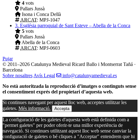
4
vots
Pallars Jussà
Isona i Conca Dellà
ARCAT
: MPJ-1047
3.
Església parroquial de Sant Esteve – Abella de la Conca
5
vots
Pallars Jussà
Abella de la Conca
ARCAT
: MPJ-0603
Pujar
© 2011–2026 Catalunya Medieval
Ricard Ballo i Montserrat Tañá ·
Barcelona
Sobre nosaltres
Avís Legal
info@catalunyamedieval.es
No està autoritzada la reproducció d’imatges o continguts sense
el consentiment exprés del propietari d’aquesta web.
Si continues navegant per aquest lloc web, acceptes utilitzar les
galetes.
Més informació.
Accepta
La configuració de les galetes d'aquesta web està definida com a
"permet galetes" per poder oferir-te una millor experiència de
navegació. Si continues utilitzant aquest lloc web sense canviar la
configuració de galetes o bé cliques a "Acceptar" entendrem que hi