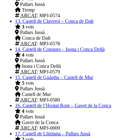
Pallars Jussà
Tremp
ARCAT
: MPJ-0574
13.
Castell de Claverol – Conca de Dalt
3
vots
Pallars Jussà
Conca de Dalt
ARCAT
: MPJ-0578
14.
Castell de Conques – Isona i Conca Dellà
4
vots
Pallars Jussà
Isona i Conca Dellà
ARCAT
: MPJ-0579
15.
Castell de Guàrdia – Castell de Mur
5
vots
Pallars Jussà
Castell de Mur
ARCAT
: MPJ-0580
16.
Castell de l’Hostal Roig – Gavet de la Conca
4
vots
Pallars Jussà
Gavet de la Conca
ARCAT
: MPJ-0009
17.
Castell de Llimiana – Pallars Jussà
2
vots