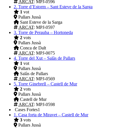
ARCAT
: MPJ-0596
2.
Torre d’Estorm – Sant Esteve de la Sarga
1
vot
Pallars Jussà
Sant Esteve de la Sarga
ARCAT
: MPJ-0597
3.
Torre de Perauba – Hortoneda
2
vots
Pallars Jussà
Conca de Dalt
ARCAT
: MPJ-0075
4.
Torre del Xut – Salàs de Pallars
1
vot
Pallars Jussà
Salàs de Pallars
ARCAT
: MPJ-0569
5.
Torre Ginebrell – Castell de Mur
2
vots
Pallars Jussà
Castell de Mur
ARCAT
: MPJ-0598
Cases Fortes
1
1.
Casa forta de Miravet – Castell de Mur
3
vots
Pallars Jussà