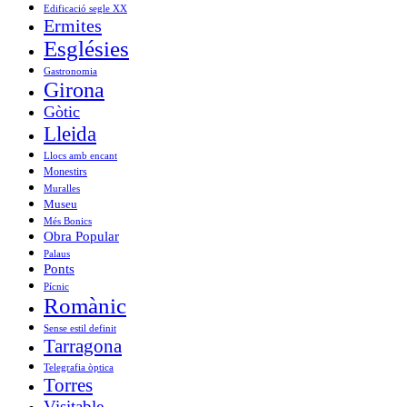
Edificació segle XX
Ermites
Esglésies
Gastronomia
Girona
Gòtic
Lleida
Llocs amb encant
Monestirs
Muralles
Museu
Més Bonics
Obra Popular
Palaus
Ponts
Pícnic
Romànic
Sense estil definit
Tarragona
Telegrafia òptica
Torres
Visitable