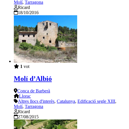
Molí
,
Tarragona
Ricard
18/10/2016
1
vot
Molí d’Albió
Conca de Barberà
Llorac
Altres llocs d'interès
,
Catalunya
,
Edificació segle XIII
,
Molí
,
Tarragona
Ricard
27/08/2015