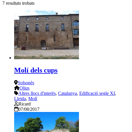
7
resultats trobats
Molí dels cups
Solsonès
Olius
Altres llocs d'interès
,
Catalunya
,
Edificació segle XI
,
Lleida
,
Molí
Ricard
07/08/2017