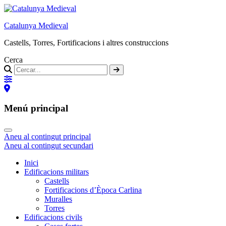
Catalunya Medieval
Castells, Torres, Fortificacions i altres construccions
Cerca
Menú principal
Aneu al contingut principal
Aneu al contingut secundari
Inici
Edificacions militars
Castells
Fortificacions d’Època Carlina
Muralles
Torres
Edificacions civils