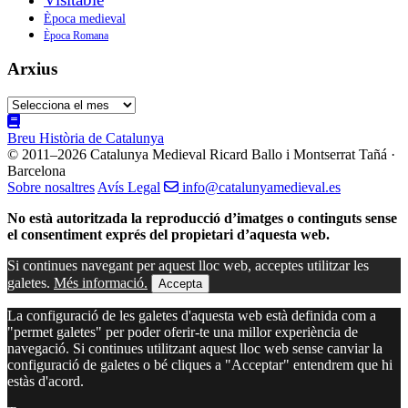
Època medieval
Època Romana
Arxius
Arxius
Breu Història de Catalunya
© 2011–2026 Catalunya Medieval
Ricard Ballo i Montserrat Tañá ·
Barcelona
Sobre nosaltres
Avís Legal
info@catalunyamedieval.es
No està autoritzada la reproducció d’imatges o continguts sense
el consentiment exprés del propietari d’aquesta web.
Si continues navegant per aquest lloc web, acceptes utilitzar les
galetes.
Més informació.
Accepta
La configuració de les galetes d'aquesta web està definida com a
"permet galetes" per poder oferir-te una millor experiència de
navegació. Si continues utilitzant aquest lloc web sense canviar la
configuració de galetes o bé cliques a "Acceptar" entendrem que hi
estàs d'acord.