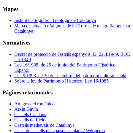
Mapes
Institut Cartogràfic i Geològic de Catalunya
Mapa de situació d’algunes de les Torres de telegrafia òptica a
Catalunya
Normatives
Decret de protecció de castells espanyols. D. 22.4.1949, BOE
5.5.1949
Ley 16/1985, de 25 de junio, del Patrimonio Histórico
Español
Llei 9/1993, de 30 de setembre, del patrimoni cultural català
Sobre la ley de Patrimonio Histórico. Ley 16/1985
Pàgines relacionades
Amigos del románico
Arxiu Gavín
Castells Catalans
Castells de Lleida
Castells medievals de Catalunya
Llista de castells dels paisos catalans / Wikipedia