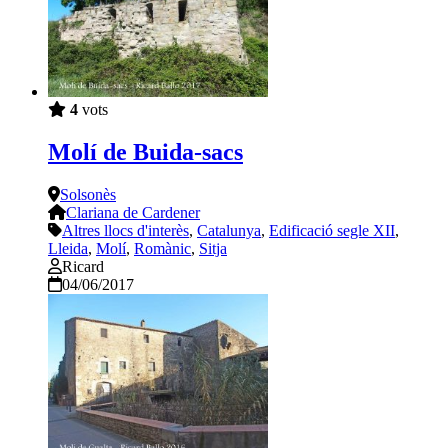
4
vots
Molí de Buida-sacs
Solsonès
Clariana de Cardener
Altres llocs d'interès
,
Catalunya
,
Edificació segle XII
,
Lleida
,
Molí
,
Romànic
,
Sitja
Ricard
04/06/2017