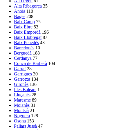
Alt Urgell
61
Alta Ribagorça
35
Anoia
110
Bages
208
Baix Camp
75
Baix Ebre
53
Baix Empordà
196
Baix Llobregat
87
Baix Penedès
43
Barcelonès
10
Berguedà
188
Cerdanya
77
Conca de Barberà
104
Garraf
28
Garrigues
30
Garrotxa
134
Gironès
136
Illes Balears
1
Lluçanès
28
Maresme
89
Moianès
31
Montsià
21
Noguera
128
Osona
153
Pallars Jussà
47