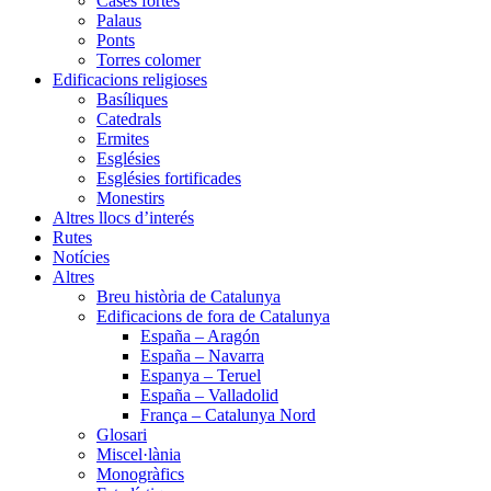
Cases fortes
Palaus
Ponts
Torres colomer
Edificacions religioses
Basíliques
Catedrals
Ermites
Esglésies
Esglésies fortificades
Monestirs
Altres llocs d’interés
Rutes
Notícies
Altres
Breu història de Catalunya
Edificacions de fora de Catalunya
España – Aragón
España – Navarra
Espanya – Teruel
España – Valladolid
França – Catalunya Nord
Glosari
Miscel·lània
Monogràfics