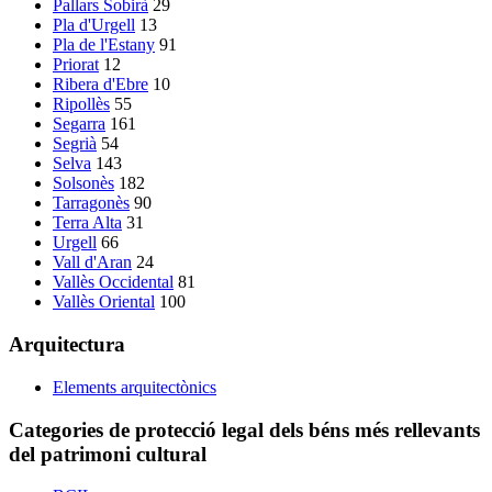
Pallars Sobirà
29
Pla d'Urgell
13
Pla de l'Estany
91
Priorat
12
Ribera d'Ebre
10
Ripollès
55
Segarra
161
Segrià
54
Selva
143
Solsonès
182
Tarragonès
90
Terra Alta
31
Urgell
66
Vall d'Aran
24
Vallès Occidental
81
Vallès Oriental
100
Arquitectura
Elements arquitectònics
Categories de protecció legal dels béns més rellevants
del patrimoni cultural