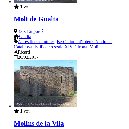
1
vot
Molí de Gualta
Baix Empordà
Gualta
Altres llocs d'interès
,
Bé Cultural d'Interès Nacional
,
Catalunya
,
Edificació segle XIV
,
Girona
,
Molí
Ricard
26/02/2017
1
vot
Molins de la Vila