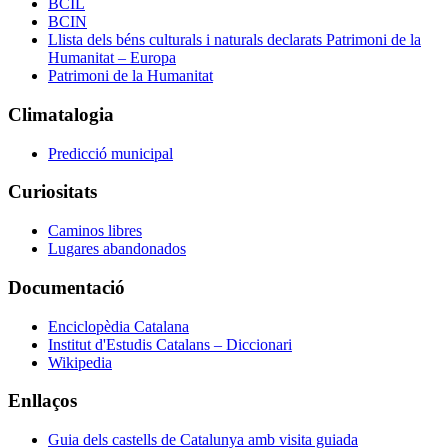
BCIL
BCIN
Llista dels béns culturals i naturals declarats Patrimoni de la
Humanitat – Europa
Patrimoni de la Humanitat
Climatalogia
Predicció municipal
Curiositats
Caminos libres
Lugares abandonados
Documentació
Enciclopèdia Catalana
Institut d'Estudis Catalans – Diccionari
Wikipedia
Enllaços
Guia dels castells de Catalunya amb visita guiada