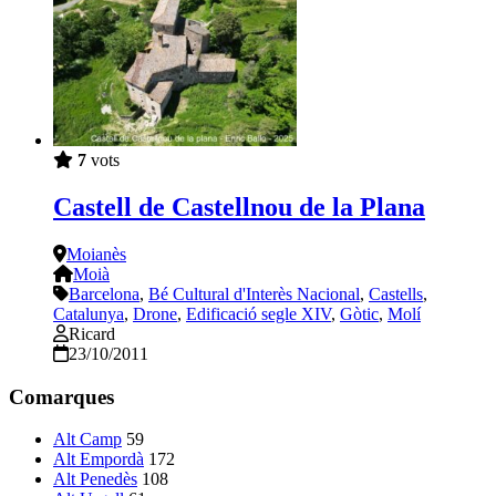
7
vots
Castell de Castellnou de la Plana
Moianès
Moià
Barcelona
,
Bé Cultural d'Interès Nacional
,
Castells
,
Catalunya
,
Drone
,
Edificació segle XIV
,
Gòtic
,
Molí
Ricard
23/10/2011
Comarques
Alt Camp
59
Alt Empordà
172
Alt Penedès
108