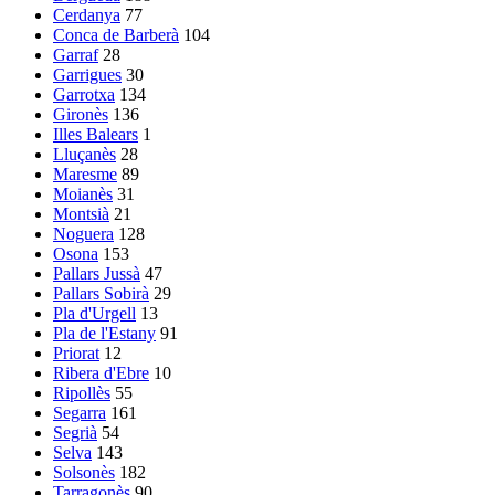
Cerdanya
77
Conca de Barberà
104
Garraf
28
Garrigues
30
Garrotxa
134
Gironès
136
Illes Balears
1
Lluçanès
28
Maresme
89
Moianès
31
Montsià
21
Noguera
128
Osona
153
Pallars Jussà
47
Pallars Sobirà
29
Pla d'Urgell
13
Pla de l'Estany
91
Priorat
12
Ribera d'Ebre
10
Ripollès
55
Segarra
161
Segrià
54
Selva
143
Solsonès
182
Tarragonès
90