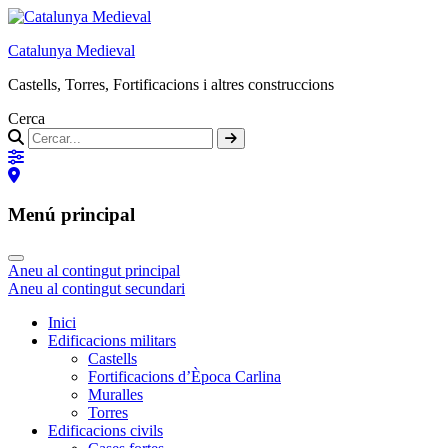
Catalunya Medieval
Castells, Torres, Fortificacions i altres construccions
Cerca
Menú principal
Aneu al contingut principal
Aneu al contingut secundari
Inici
Edificacions militars
Castells
Fortificacions d’Època Carlina
Muralles
Torres
Edificacions civils