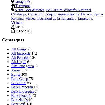
Tarragonès
Tarragona
Altres llocs d'interès
,
Bé Cultural d'Interès Nacional
,
Catalunya
,
Cementiri
,
Conjunt arqueològic de Tàrraco
,
Època
Romana
,
Museu
,
Patrimoni de la humanitat
,
Tarragona
,
Visitable
Ricard
03/05/2015
Comarques
Alt Camp
59
Alt Empordà
172
Alt Penedès
108
Alt Urgell
61
Alta Ribagorça
35
Anoia
110
Bages
208
Baix Camp
75
Baix Ebre
53
Baix Empordà
196
Baix Llobregat
87
Baix Penedès
43
Barcelonès
10
Berguedà
188