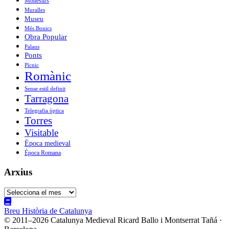
Monestirs
Muralles
Museu
Més Bonics
Obra Popular
Palaus
Ponts
Pícnic
Romànic
Sense estil definit
Tarragona
Telegrafia òptica
Torres
Visitable
Època medieval
Època Romana
Arxius
Arxius
Breu Història de Catalunya
© 2011–2026 Catalunya Medieval
Ricard Ballo i Montserrat Tañá ·