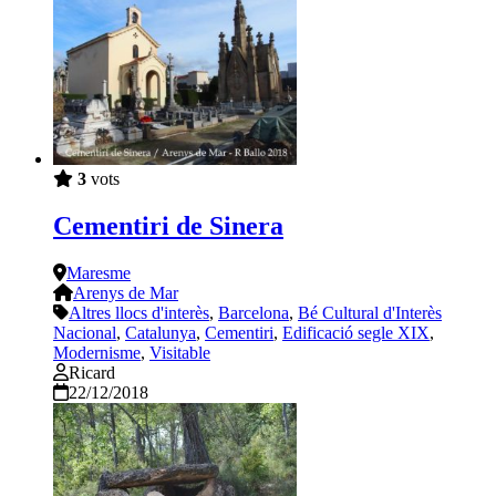
3
vots
Cementiri de Sinera
Maresme
Arenys de Mar
Altres llocs d'interès
,
Barcelona
,
Bé Cultural d'Interès
Nacional
,
Catalunya
,
Cementiri
,
Edificació segle XIX
,
Modernisme
,
Visitable
Ricard
22/12/2018