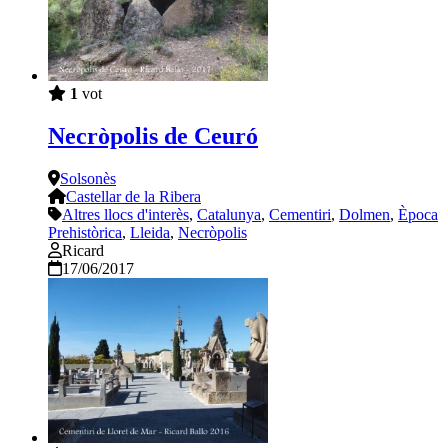
1
vot
Necròpolis de Ceuró
Solsonès
Castellar de la Ribera
Altres llocs d'interès
,
Catalunya
,
Cementiri
,
Dolmen
,
Època
Prehistòrica
,
Lleida
,
Necròpolis
Ricard
17/06/2017