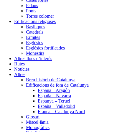
Cases fortes
Palaus
Ponts
Torres colomer
Edificacions religioses
Basíliques
Catedrals
Ermites
Esglésies
Esglésies fortificades
Monestirs
Altres llocs d’interés
Rutes
Notícies
Altres
Breu història de Catalunya
Edificacions de fora de Catalunya
España – Aragón
España – Navarra
Espanya – Teruel
España – Valladolid
França – Catalunya Nord
Glosari
Miscel·lània
Monogràfics