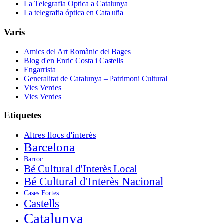
La Telegrafia Òptica a Catalunya
La telegrafia óptica en Cataluña
Varis
Amics del Art Romànic del Bages
Blog d'en Enric Costa i Castells
Engarrista
Generalitat de Catalunya – Patrimoni Cultural
Vies Verdes
Vies Verdes
Etiquetes
Altres llocs d'interès
Barcelona
Barroc
Bé Cultural d'Interès Local
Bé Cultural d'Interès Nacional
Cases Fortes
Castells
Catalunya