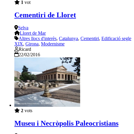
1
vot
Cementiri de Lloret
Selva
Lloret de Mar
Altres llocs d'interès
,
Catalunya
,
Cementiri
,
Edificació segle
XIX
,
Girona
,
Modernisme
Ricard
22/02/2016
2
vots
Museu i Necròpolis Paleocristians